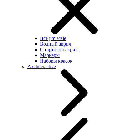
Все jim scale
Водный акрил
Спиртовой акрил
Маркеры
Наборы красок
Ak-Interactive