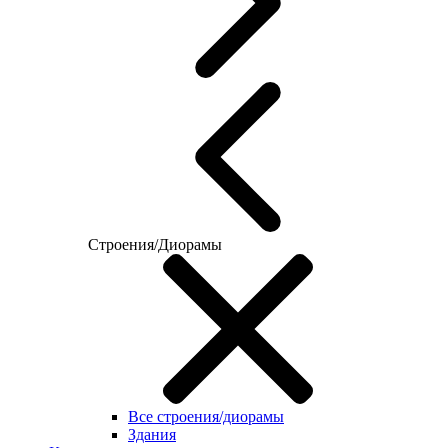
Строения/Диорамы
Все строения/диорамы
Здания