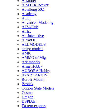
A-Model
A.M.U.R.Reaver
Abteilung 502
Academy
ACE
Advanced Modeling
AFV-Club
Airfix
Ak-Interactive
Alclad II
ALLMODELS
amigo models
AMK
AMMO of Mig
Ark models
Arma Hobby
AURORA Hobby
AVART ARHIV
Border Model
Bostick
Copper State Models
Cosmo
Dragon
DSPIAE
Eastern express