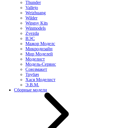
Thunder
Vallejo
Weizhuang
Wilder
Wingsy Kits
Winmodels
Zvezda
ВЭС
Мажор Моделс
Микродизайн
Мир Моделей
Моделист
Модель-Сервис
Союзмакет
Трубач
Хася Моделист
Э.В.М.
Сборные модели