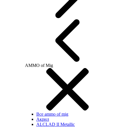
AMMO of Mig
Все ammo of mig
Акрил
ALCLAD II Metallic