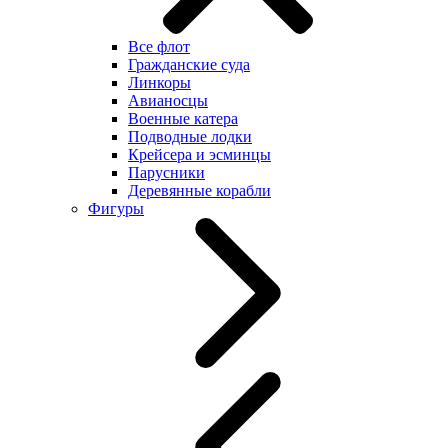
Все флот
Гражданские суда
Линкоры
Авианосцы
Военные катера
Подводные лодки
Крейсера и эсминцы
Парусники
Деревянные корабли
Фигуры