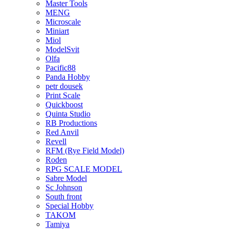
Master Tools
MENG
Microscale
Miniart
Miol
ModelSvit
Olfa
Pacific88
Panda Hobby
petr dousek
Print Scale
Quickboost
Quinta Studio
RB Productions
Red Anvil
Revell
RFM (Rye Field Model)
Roden
RPG SCALE MODEL
Sabre Model
Sc Johnson
South front
Special Hobby
TAKOM
Tamiya