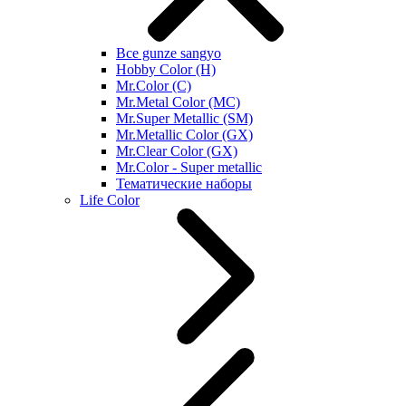
Все gunze sangyo
Hobby Color (H)
Mr.Color (C)
Mr.Metal Color (MC)
Mr.Super Metallic (SM)
Mr.Metallic Color (GX)
Mr.Clear Color (GX)
Mr.Color - Super metallic
Тематические наборы
Life Color