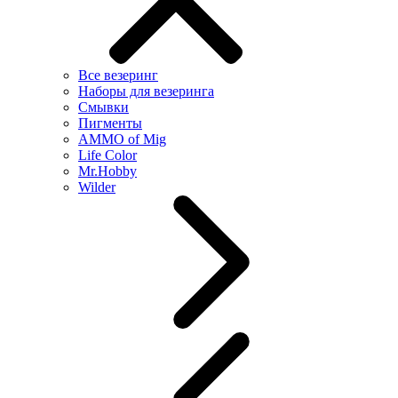
Все везеринг
Наборы для везеринга
Смывки
Пигменты
AMMO of Mig
Life Color
Mr.Hobby
Wilder