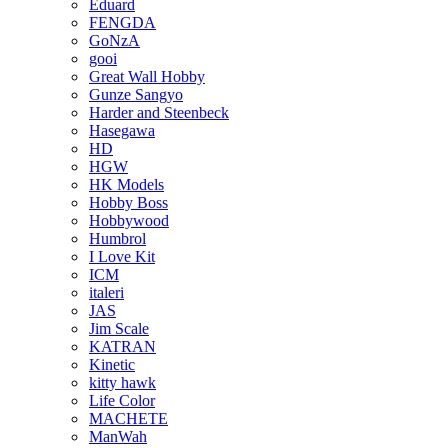
Eduard
FENGDA
GoNzA
gooi
Great Wall Hobby
Gunze Sangyo
Harder and Steenbeck
Hasegawa
HD
HGW
HK Models
Hobby Boss
Hobbywood
Humbrol
I Love Kit
ICM
italeri
JAS
Jim Scale
KATRAN
Kinetic
kitty hawk
Life Color
MACHETE
ManWah