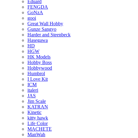
Eduard
FENGDA
GoNzA
gooi
Great Wall Hobby
Gunze Sangyo
Harder and Steenbeck
Hasegawa
HD
HGW
HK Models
Hobby Boss
Hobbywood
Humbrol
I Love Kit
ICM
italeri
JAS
Jim Scale
KATRAN
Kinetic
kitty hawk
Life Color
MACHETE
ManWah