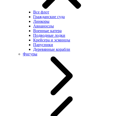
Все флот
Гражданские суда
Линкоры
Авианосцы
Военные катера
Подводные лодки
Крейсера и эсминцы
Парусники
Деревянные корабли
Фигуры