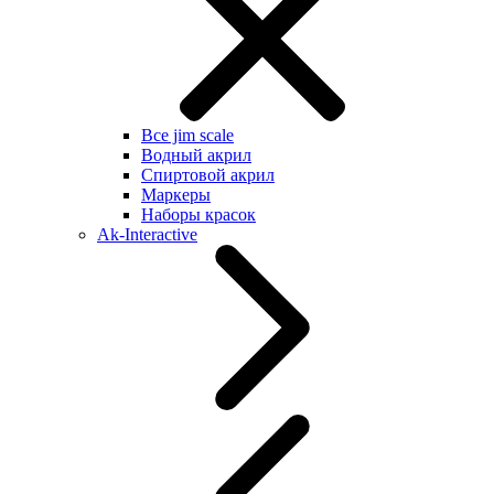
Все jim scale
Водный акрил
Спиртовой акрил
Маркеры
Наборы красок
Ak-Interactive