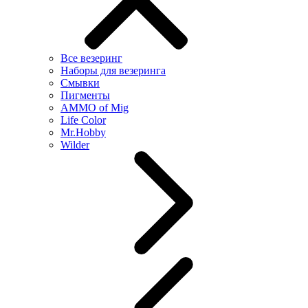
Все везеринг
Наборы для везеринга
Смывки
Пигменты
AMMO of Mig
Life Color
Mr.Hobby
Wilder