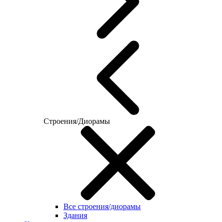
Строения/Диорамы
Все строения/диорамы
Здания