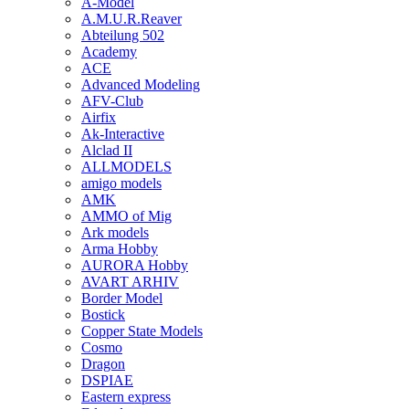
A-Model
A.M.U.R.Reaver
Abteilung 502
Academy
ACE
Advanced Modeling
AFV-Club
Airfix
Ak-Interactive
Alclad II
ALLMODELS
amigo models
AMK
AMMO of Mig
Ark models
Arma Hobby
AURORA Hobby
AVART ARHIV
Border Model
Bostick
Copper State Models
Cosmo
Dragon
DSPIAE
Eastern express