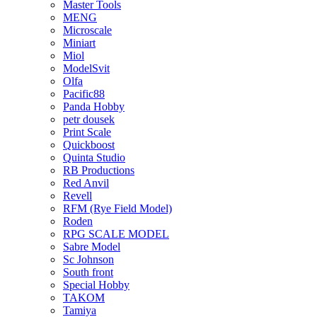
Master Tools
MENG
Microscale
Miniart
Miol
ModelSvit
Olfa
Pacific88
Panda Hobby
petr dousek
Print Scale
Quickboost
Quinta Studio
RB Productions
Red Anvil
Revell
RFM (Rye Field Model)
Roden
RPG SCALE MODEL
Sabre Model
Sc Johnson
South front
Special Hobby
TAKOM
Tamiya