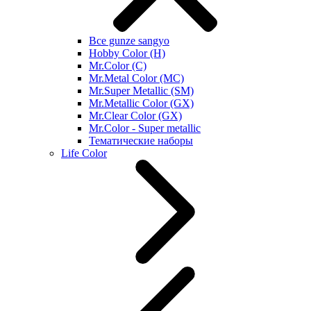
Все gunze sangyo
Hobby Color (H)
Mr.Color (C)
Mr.Metal Color (MC)
Mr.Super Metallic (SM)
Mr.Metallic Color (GX)
Mr.Clear Color (GX)
Mr.Color - Super metallic
Тематические наборы
Life Color