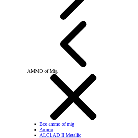
AMMO of Mig
Все ammo of mig
Акрил
ALCLAD II Metallic