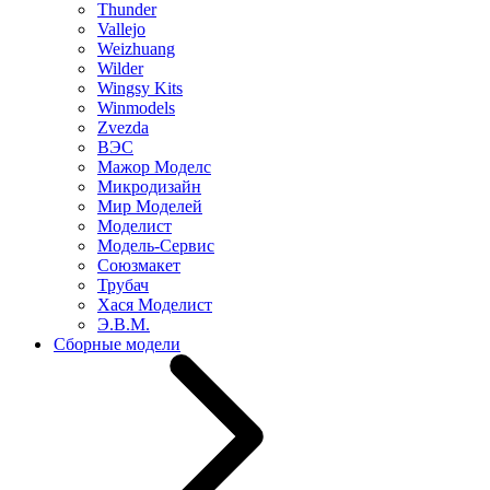
Thunder
Vallejo
Weizhuang
Wilder
Wingsy Kits
Winmodels
Zvezda
ВЭС
Мажор Моделс
Микродизайн
Мир Моделей
Моделист
Модель-Сервис
Союзмакет
Трубач
Хася Моделист
Э.В.М.
Сборные модели