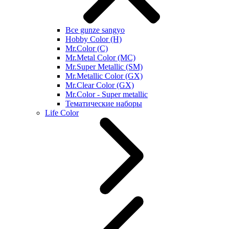
Все gunze sangyo
Hobby Color (H)
Mr.Color (C)
Mr.Metal Color (MC)
Mr.Super Metallic (SM)
Mr.Metallic Color (GX)
Mr.Clear Color (GX)
Mr.Color - Super metallic
Тематические наборы
Life Color