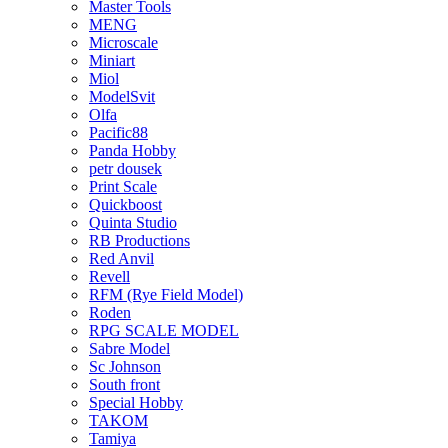
Master Tools
MENG
Microscale
Miniart
Miol
ModelSvit
Olfa
Pacific88
Panda Hobby
petr dousek
Print Scale
Quickboost
Quinta Studio
RB Productions
Red Anvil
Revell
RFM (Rye Field Model)
Roden
RPG SCALE MODEL
Sabre Model
Sc Johnson
South front
Special Hobby
TAKOM
Tamiya