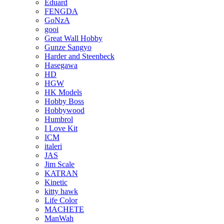
Eduard
FENGDA
GoNzA
gooi
Great Wall Hobby
Gunze Sangyo
Harder and Steenbeck
Hasegawa
HD
HGW
HK Models
Hobby Boss
Hobbywood
Humbrol
I Love Kit
ICM
italeri
JAS
Jim Scale
KATRAN
Kinetic
kitty hawk
Life Color
MACHETE
ManWah