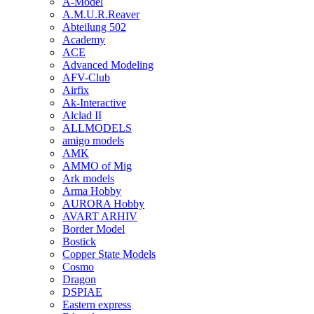
A-Model
A.M.U.R.Reaver
Abteilung 502
Academy
ACE
Advanced Modeling
AFV-Club
Airfix
Ak-Interactive
Alclad II
ALLMODELS
amigo models
AMK
AMMO of Mig
Ark models
Arma Hobby
AURORA Hobby
AVART ARHIV
Border Model
Bostick
Copper State Models
Cosmo
Dragon
DSPIAE
Eastern express