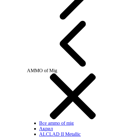
AMMO of Mig
Все ammo of mig
Акрил
ALCLAD II Metallic