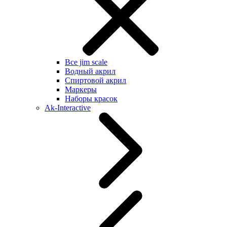
Все jim scale
Водный акрил
Спиртовой акрил
Маркеры
Наборы красок
Ak-Interactive