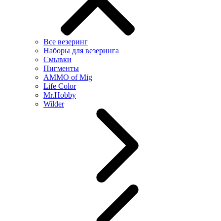
Все везеринг
Наборы для везеринга
Смывки
Пигменты
AMMO of Mig
Life Color
Mr.Hobby
Wilder