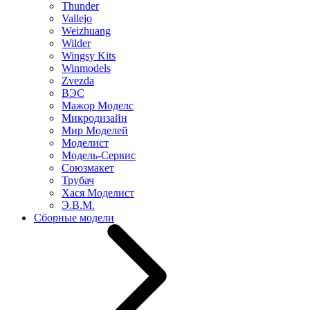
Thunder
Vallejo
Weizhuang
Wilder
Wingsy Kits
Winmodels
Zvezda
ВЭС
Мажор Моделс
Микродизайн
Мир Моделей
Моделист
Модель-Сервис
Союзмакет
Трубач
Хася Моделист
Э.В.М.
Сборные модели