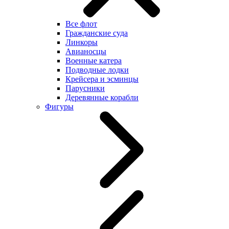
Все флот
Гражданские суда
Линкоры
Авианосцы
Военные катера
Подводные лодки
Крейсера и эсминцы
Парусники
Деревянные корабли
Фигуры