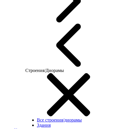
Строения/Диорамы
Все строения/диорамы
Здания