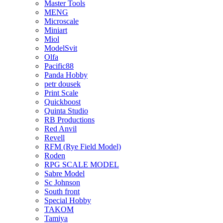
Master Tools
MENG
Microscale
Miniart
Miol
ModelSvit
Olfa
Pacific88
Panda Hobby
petr dousek
Print Scale
Quickboost
Quinta Studio
RB Productions
Red Anvil
Revell
RFM (Rye Field Model)
Roden
RPG SCALE MODEL
Sabre Model
Sc Johnson
South front
Special Hobby
TAKOM
Tamiya