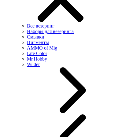
Все везеринг
Наборы для везеринга
Смывки
Пигменты
AMMO of Mig
Life Color
Mr.Hobby
Wilder