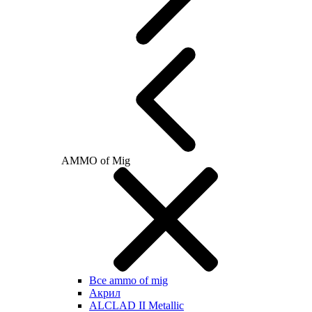
AMMO of Mig
Все ammo of mig
Акрил
ALCLAD II Metallic