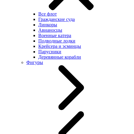
Все флот
Гражданские суда
Линкоры
Авианосцы
Военные катера
Подводные лодки
Крейсера и эсминцы
Парусники
Деревянные корабли
Фигуры