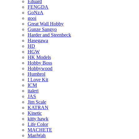
Eduard
FENGDA
GoNzA
gooi
Great Wall Hobby
Gunze Sangyo
Harder and Steenbeck
Hasegawa
HD
HGW
HK Models
Hobby Boss
Hobbywood
Humbrol
I Love Kit
ICM
italeri
JAS
Jim Scale
KATRAN
Kinetic
kitty hawk
Life Color
MACHETE
ManWah