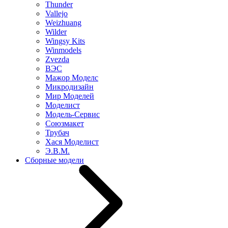
Thunder
Vallejo
Weizhuang
Wilder
Wingsy Kits
Winmodels
Zvezda
ВЭС
Мажор Моделс
Микродизайн
Мир Моделей
Моделист
Модель-Сервис
Союзмакет
Трубач
Хася Моделист
Э.В.М.
Сборные модели