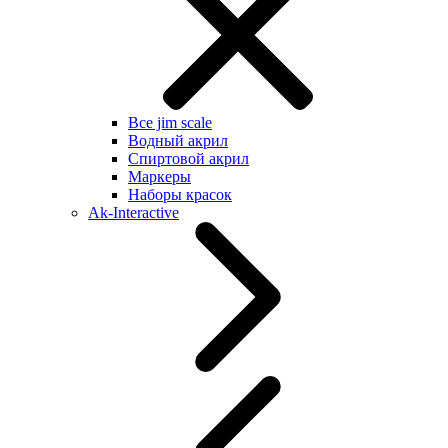
Все jim scale
Водный акрил
Спиртовой акрил
Маркеры
Наборы красок
Ak-Interactive