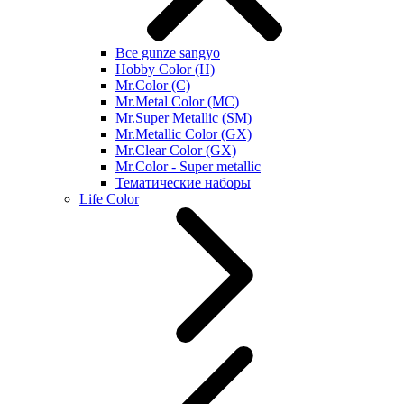
Все gunze sangyo
Hobby Color (H)
Mr.Color (C)
Mr.Metal Color (MC)
Mr.Super Metallic (SM)
Mr.Metallic Color (GX)
Mr.Clear Color (GX)
Mr.Color - Super metallic
Тематические наборы
Life Color