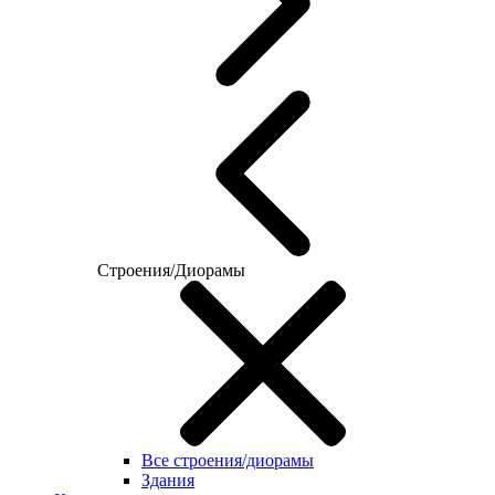
Строения/Диорамы
Все строения/диорамы
Здания