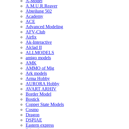
A-Model
A.M.U.R.Reaver
Abteilung 502
Academy
ACE
Advanced Modeling
AFV-Club
Airfix
Ak-Interactive
Alclad II
ALLMODELS
amigo models
AMK
AMMO of Mig
Ark models
Arma Hobby
AURORA Hobby
AVART ARHIV
Border Model
Bostick
Copper State Models
Cosmo
Dragon
DSPIAE
Eastern express