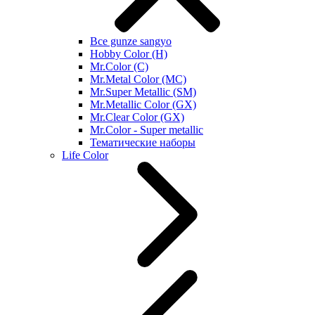
Все gunze sangyo
Hobby Color (H)
Mr.Color (C)
Mr.Metal Color (MC)
Mr.Super Metallic (SM)
Mr.Metallic Color (GX)
Mr.Clear Color (GX)
Mr.Color - Super metallic
Тематические наборы
Life Color