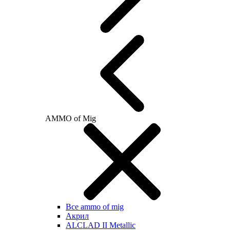
AMMO of Mig
Все ammo of mig
Акрил
ALCLAD II Metallic