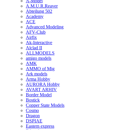
A-Model
A.M.U.R.Reaver
Abteilung 502
Academy
ACE
Advanced Modeling
AFV-Club
Airfix
Ak-Interactive
Alclad II
ALLMODELS
amigo models
AMK
AMMO of Mig
Ark models
Arma Hobby
AURORA Hobby
AVART ARHIV
Border Model
Bostick
Copper State Models
Cosmo
Dragon
DSPIAE
Eastern express