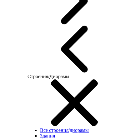
Строения/Диорамы
Все строения/диорамы
Здания