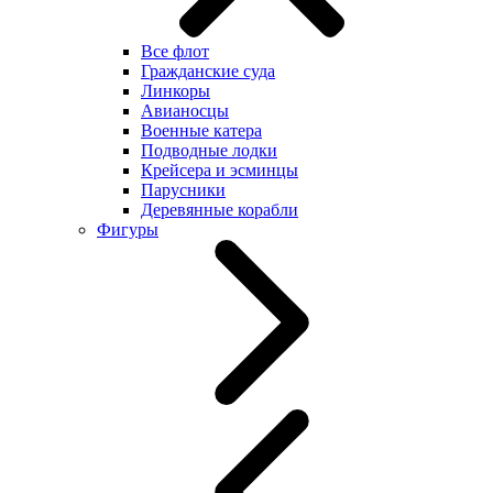
Все флот
Гражданские суда
Линкоры
Авианосцы
Военные катера
Подводные лодки
Крейсера и эсминцы
Парусники
Деревянные корабли
Фигуры