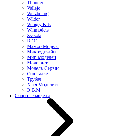
Thunder
Vallejo
Weizhuang
Wilder
Wingsy Kits
Winmodels
Zvezda
ВЭС
Мажор Моделс
Микродизайн
Мир Моделей
Моделист
Модель-Сервис
Союзмакет
Трубач
Хася Моделист
Э.В.М.
Сборные модели