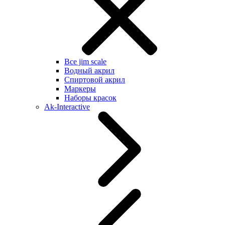
Все jim scale
Водный акрил
Спиртовой акрил
Маркеры
Наборы красок
Ak-Interactive