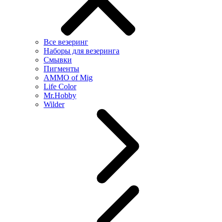
Все везеринг
Наборы для везеринга
Смывки
Пигменты
AMMO of Mig
Life Color
Mr.Hobby
Wilder