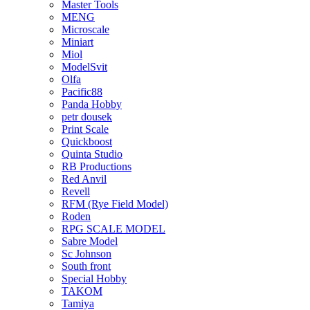
Master Tools
MENG
Microscale
Miniart
Miol
ModelSvit
Olfa
Pacific88
Panda Hobby
petr dousek
Print Scale
Quickboost
Quinta Studio
RB Productions
Red Anvil
Revell
RFM (Rye Field Model)
Roden
RPG SCALE MODEL
Sabre Model
Sc Johnson
South front
Special Hobby
TAKOM
Tamiya