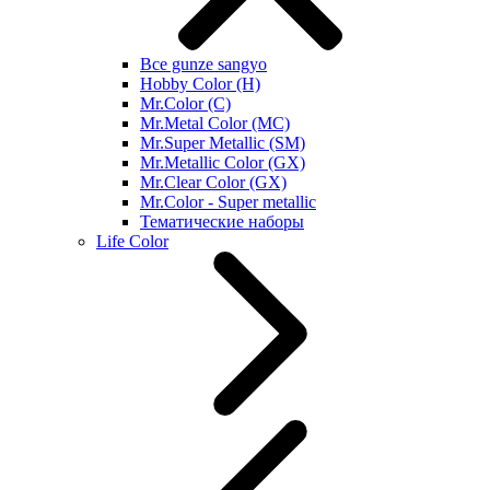
Все gunze sangyo
Hobby Color (H)
Mr.Color (C)
Mr.Metal Color (MC)
Mr.Super Metallic (SM)
Mr.Metallic Color (GX)
Mr.Clear Color (GX)
Mr.Color - Super metallic
Тематические наборы
Life Color