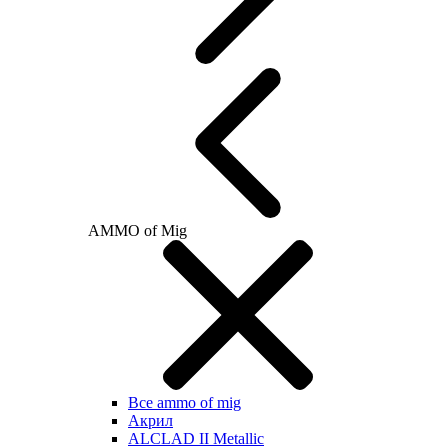
AMMO of Mig
Все ammo of mig
Акрил
ALCLAD II Metallic