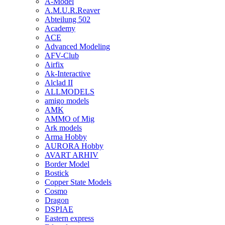
A-Model
A.M.U.R.Reaver
Abteilung 502
Academy
ACE
Advanced Modeling
AFV-Club
Airfix
Ak-Interactive
Alclad II
ALLMODELS
amigo models
AMK
AMMO of Mig
Ark models
Arma Hobby
AURORA Hobby
AVART ARHIV
Border Model
Bostick
Copper State Models
Cosmo
Dragon
DSPIAE
Eastern express