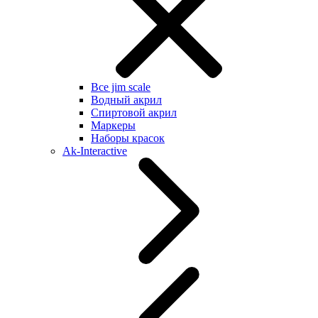
Все jim scale
Водный акрил
Спиртовой акрил
Маркеры
Наборы красок
Ak-Interactive