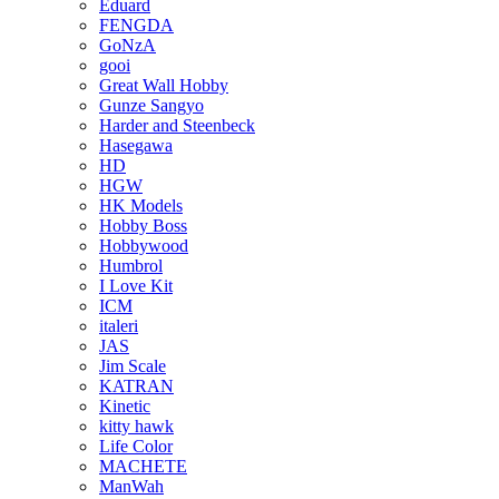
Eduard
FENGDA
GoNzA
gooi
Great Wall Hobby
Gunze Sangyo
Harder and Steenbeck
Hasegawa
HD
HGW
HK Models
Hobby Boss
Hobbywood
Humbrol
I Love Kit
ICM
italeri
JAS
Jim Scale
KATRAN
Kinetic
kitty hawk
Life Color
MACHETE
ManWah