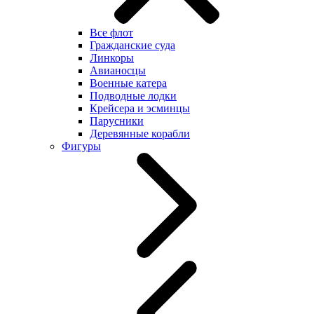
Все флот
Гражданские суда
Линкоры
Авианосцы
Военные катера
Подводные лодки
Крейсера и эсминцы
Парусники
Деревянные корабли
Фигуры