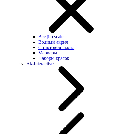
Все jim scale
Водный акрил
Спиртовой акрил
Маркеры
Наборы красок
Ak-Interactive