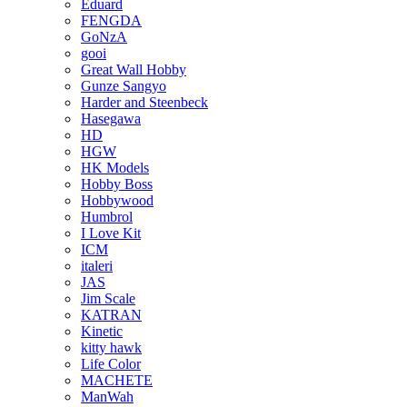
Eduard
FENGDA
GoNzA
gooi
Great Wall Hobby
Gunze Sangyo
Harder and Steenbeck
Hasegawa
HD
HGW
HK Models
Hobby Boss
Hobbywood
Humbrol
I Love Kit
ICM
italeri
JAS
Jim Scale
KATRAN
Kinetic
kitty hawk
Life Color
MACHETE
ManWah