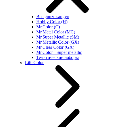
Все gunze sangyo
Hobby Color (H)
Mr.Color (C)
Mr.Metal Color (MC)
Mr.Super Metallic (SM)
Mr.Metallic Color (GX)
Mr.Clear Color (GX)
Mr.Color - Super metallic
Тематические наборы
Life Color