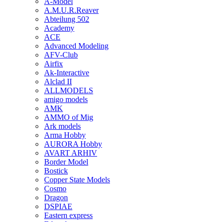
A-Model
A.M.U.R.Reaver
Abteilung 502
Academy
ACE
Advanced Modeling
AFV-Club
Airfix
Ak-Interactive
Alclad II
ALLMODELS
amigo models
AMK
AMMO of Mig
Ark models
Arma Hobby
AURORA Hobby
AVART ARHIV
Border Model
Bostick
Copper State Models
Cosmo
Dragon
DSPIAE
Eastern express