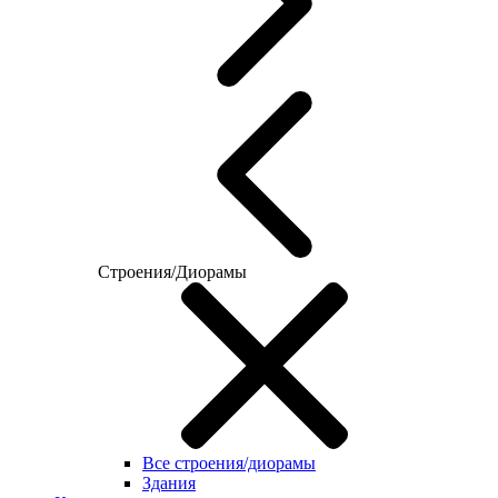
Строения/Диорамы
Все строения/диорамы
Здания