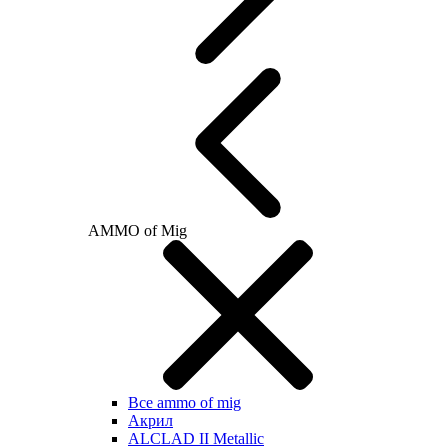
AMMO of Mig
Все ammo of mig
Акрил
ALCLAD II Metallic