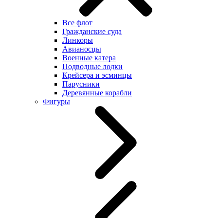
Все флот
Гражданские суда
Линкоры
Авианосцы
Военные катера
Подводные лодки
Крейсера и эсминцы
Парусники
Деревянные корабли
Фигуры