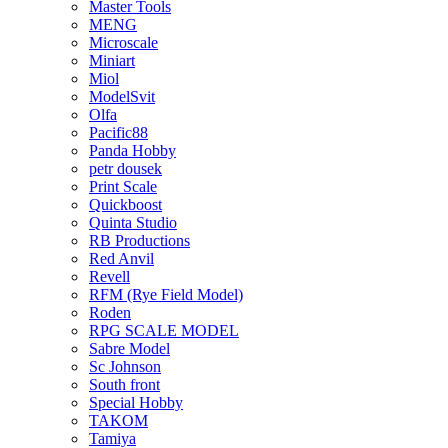
Master Tools
MENG
Microscale
Miniart
Miol
ModelSvit
Olfa
Pacific88
Panda Hobby
petr dousek
Print Scale
Quickboost
Quinta Studio
RB Productions
Red Anvil
Revell
RFM (Rye Field Model)
Roden
RPG SCALE MODEL
Sabre Model
Sc Johnson
South front
Special Hobby
TAKOM
Tamiya