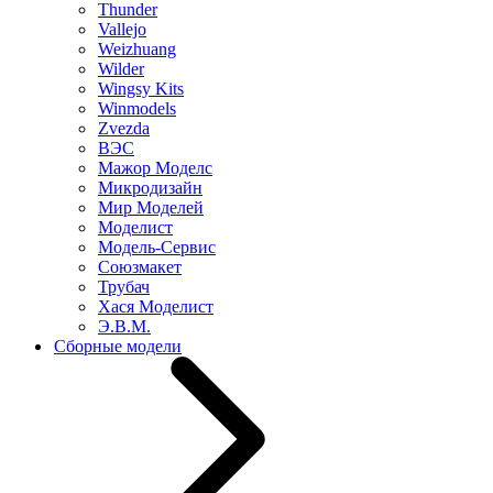
Thunder
Vallejo
Weizhuang
Wilder
Wingsy Kits
Winmodels
Zvezda
ВЭС
Мажор Моделс
Микродизайн
Мир Моделей
Моделист
Модель-Сервис
Союзмакет
Трубач
Хася Моделист
Э.В.М.
Сборные модели