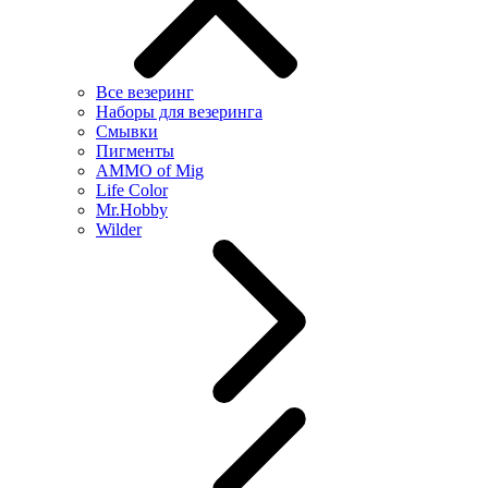
Все везеринг
Наборы для везеринга
Смывки
Пигменты
AMMO of Mig
Life Color
Mr.Hobby
Wilder