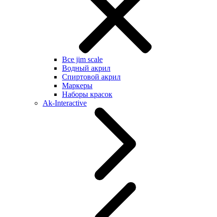
Все jim scale
Водный акрил
Спиртовой акрил
Маркеры
Наборы красок
Ak-Interactive