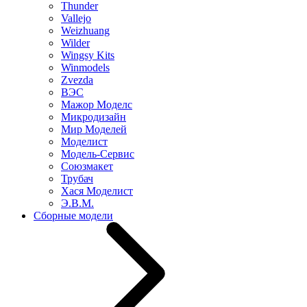
Thunder
Vallejo
Weizhuang
Wilder
Wingsy Kits
Winmodels
Zvezda
ВЭС
Мажор Моделс
Микродизайн
Мир Моделей
Моделист
Модель-Сервис
Союзмакет
Трубач
Хася Моделист
Э.В.М.
Сборные модели