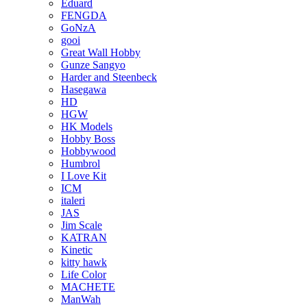
Eduard
FENGDA
GoNzA
gooi
Great Wall Hobby
Gunze Sangyo
Harder and Steenbeck
Hasegawa
HD
HGW
HK Models
Hobby Boss
Hobbywood
Humbrol
I Love Kit
ICM
italeri
JAS
Jim Scale
KATRAN
Kinetic
kitty hawk
Life Color
MACHETE
ManWah