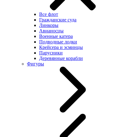
Все флот
Гражданские суда
Линкоры
Авианосцы
Военные катера
Подводные лодки
Крейсера и эсминцы
Парусники
Деревянные корабли
Фигуры