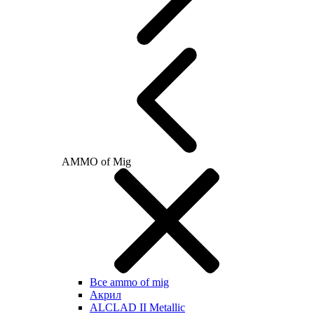
AMMO of Mig
Все ammo of mig
Акрил
ALCLAD II Metallic