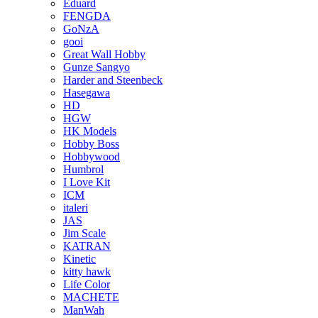
Eduard
FENGDA
GoNzA
gooi
Great Wall Hobby
Gunze Sangyo
Harder and Steenbeck
Hasegawa
HD
HGW
HK Models
Hobby Boss
Hobbywood
Humbrol
I Love Kit
ICM
italeri
JAS
Jim Scale
KATRAN
Kinetic
kitty hawk
Life Color
MACHETE
ManWah