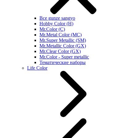
Все gunze sangyo
Hobby Color (H)
Mr.Color (C)
Mr.Metal Color (MC)
Mr.Super Metallic (SM)
Mr.Metallic Color (GX)
Mr.Clear Color (GX)
Mr.Color - Super metallic
Тематические наборы
Life Color