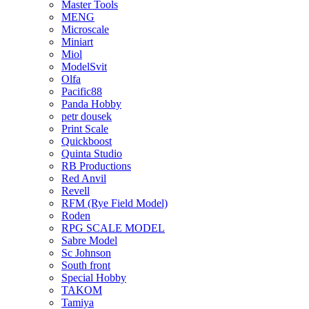
Master Tools
MENG
Microscale
Miniart
Miol
ModelSvit
Olfa
Pacific88
Panda Hobby
petr dousek
Print Scale
Quickboost
Quinta Studio
RB Productions
Red Anvil
Revell
RFM (Rye Field Model)
Roden
RPG SCALE MODEL
Sabre Model
Sc Johnson
South front
Special Hobby
TAKOM
Tamiya