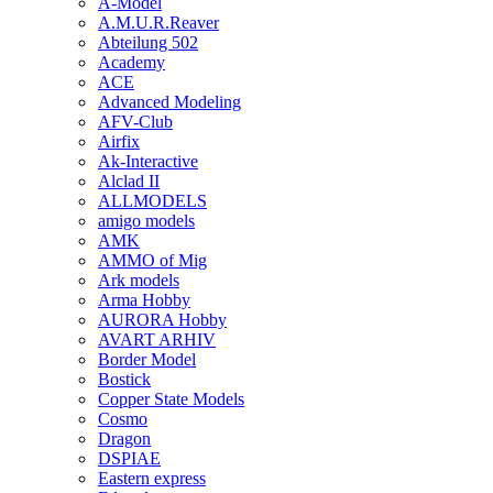
A-Model
A.M.U.R.Reaver
Abteilung 502
Academy
ACE
Advanced Modeling
AFV-Club
Airfix
Ak-Interactive
Alclad II
ALLMODELS
amigo models
AMK
AMMO of Mig
Ark models
Arma Hobby
AURORA Hobby
AVART ARHIV
Border Model
Bostick
Copper State Models
Cosmo
Dragon
DSPIAE
Eastern express