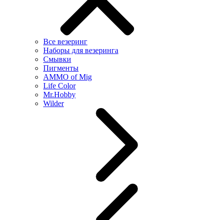
Все везеринг
Наборы для везеринга
Смывки
Пигменты
AMMO of Mig
Life Color
Mr.Hobby
Wilder