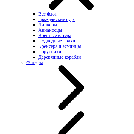
Все флот
Гражданские суда
Линкоры
Авианосцы
Военные катера
Подводные лодки
Крейсера и эсминцы
Парусники
Деревянные корабли
Фигуры