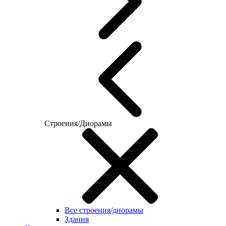
Строения/Диорамы
Все строения/диорамы
Здания