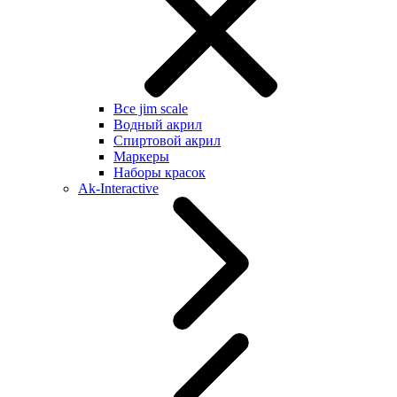
Все jim scale
Водный акрил
Спиртовой акрил
Маркеры
Наборы красок
Ak-Interactive