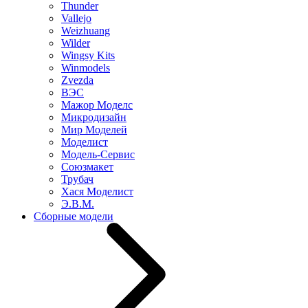
Thunder
Vallejo
Weizhuang
Wilder
Wingsy Kits
Winmodels
Zvezda
ВЭС
Мажор Моделс
Микродизайн
Мир Моделей
Моделист
Модель-Сервис
Союзмакет
Трубач
Хася Моделист
Э.В.М.
Сборные модели