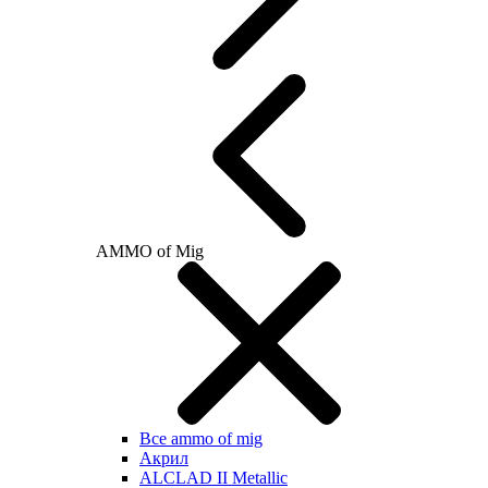
AMMO of Mig
Все ammo of mig
Акрил
ALCLAD II Metallic