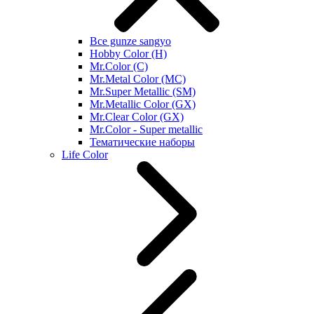
Все gunze sangyo
Hobby Color (H)
Mr.Color (C)
Mr.Metal Color (MC)
Mr.Super Metallic (SM)
Mr.Metallic Color (GX)
Mr.Clear Color (GX)
Mr.Color - Super metallic
Тематические наборы
Life Color