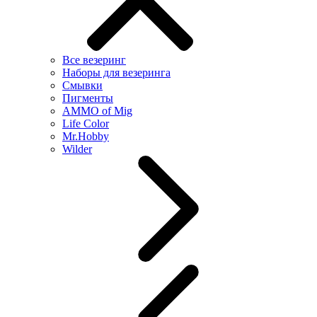
Все везеринг
Наборы для везеринга
Смывки
Пигменты
AMMO of Mig
Life Color
Mr.Hobby
Wilder