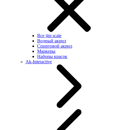
Все jim scale
Водный акрил
Спиртовой акрил
Маркеры
Наборы красок
Ak-Interactive