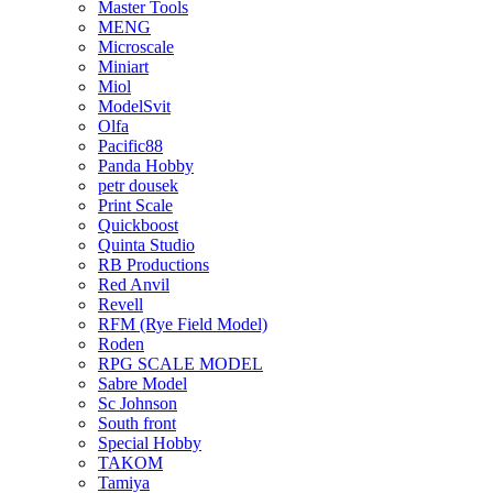
Master Tools
MENG
Microscale
Miniart
Miol
ModelSvit
Olfa
Pacific88
Panda Hobby
petr dousek
Print Scale
Quickboost
Quinta Studio
RB Productions
Red Anvil
Revell
RFM (Rye Field Model)
Roden
RPG SCALE MODEL
Sabre Model
Sc Johnson
South front
Special Hobby
TAKOM
Tamiya