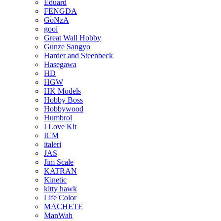
Eduard
FENGDA
GoNzA
gooi
Great Wall Hobby
Gunze Sangyo
Harder and Steenbeck
Hasegawa
HD
HGW
HK Models
Hobby Boss
Hobbywood
Humbrol
I Love Kit
ICM
italeri
JAS
Jim Scale
KATRAN
Kinetic
kitty hawk
Life Color
MACHETE
ManWah