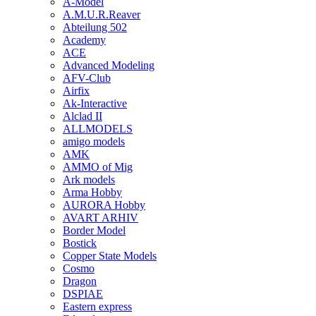
A-Model
A.M.U.R.Reaver
Abteilung 502
Academy
ACE
Advanced Modeling
AFV-Club
Airfix
Ak-Interactive
Alclad II
ALLMODELS
amigo models
AMK
AMMO of Mig
Ark models
Arma Hobby
AURORA Hobby
AVART ARHIV
Border Model
Bostick
Copper State Models
Cosmo
Dragon
DSPIAE
Eastern express