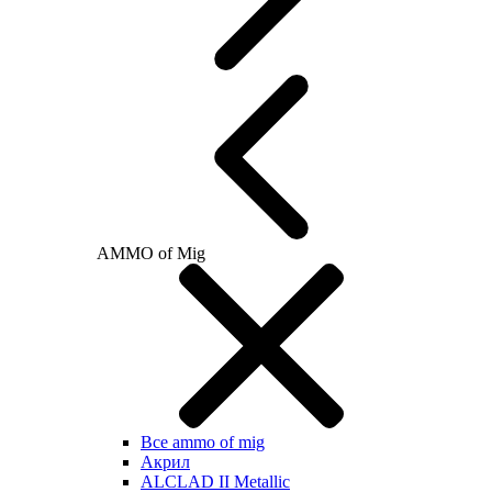
AMMO of Mig
Все ammo of mig
Акрил
ALCLAD II Metallic