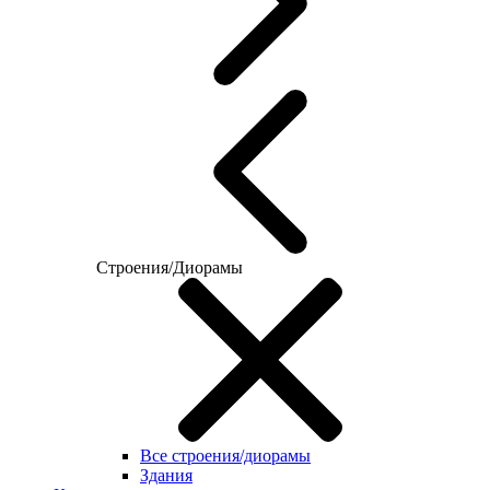
Строения/Диорамы
Все строения/диорамы
Здания