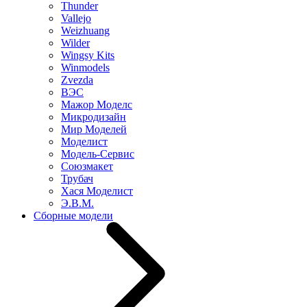
Thunder
Vallejo
Weizhuang
Wilder
Wingsy Kits
Winmodels
Zvezda
ВЭС
Мажор Моделс
Микродизайн
Мир Моделей
Моделист
Модель-Сервис
Союзмакет
Трубач
Хася Моделист
Э.В.М.
Сборные модели