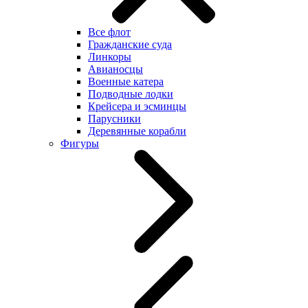
Все флот
Гражданские суда
Линкоры
Авианосцы
Военные катера
Подводные лодки
Крейсера и эсминцы
Парусники
Деревянные корабли
Фигуры