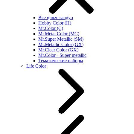
Все gunze sangyo
Hobby Color (H)
Mr.Color (C)
Mr.Metal Color (MC)
Mr.Super Metallic (SM)
Mr.Metallic Color (GX)
Mr.Clear Color (GX)
Mr.Color - Super metallic
Тематические наборы
Life Color