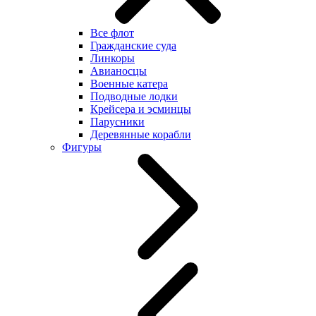
Все флот
Гражданские суда
Линкоры
Авианосцы
Военные катера
Подводные лодки
Крейсера и эсминцы
Парусники
Деревянные корабли
Фигуры