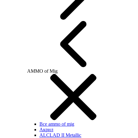
AMMO of Mig
Все ammo of mig
Акрил
ALCLAD II Metallic