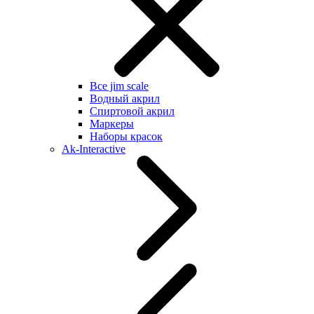
Все jim scale
Водный акрил
Спиртовой акрил
Маркеры
Наборы красок
Ak-Interactive