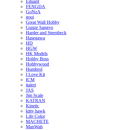
Eduard
FENGDA
GoNzA
gooi
Great Wall Hobby
Gunze Sangyo
Harder and Steenbeck
Hasegawa
HD
HGW
HK Models
Hobby Boss
Hobbywood
Humbrol
I Love Kit
ICM
italeri
JAS
Jim Scale
KATRAN
Kinetic
kitty hawk
Life Color
MACHETE
ManWah