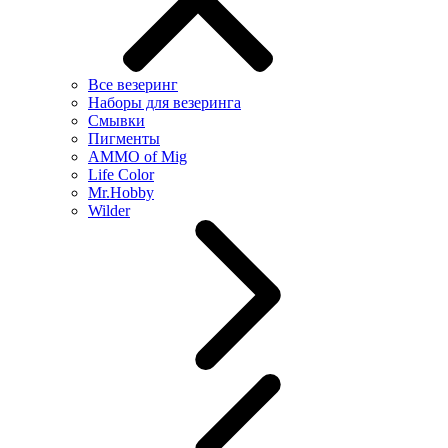
Все везеринг
Наборы для везеринга
Смывки
Пигменты
AMMO of Mig
Life Color
Mr.Hobby
Wilder