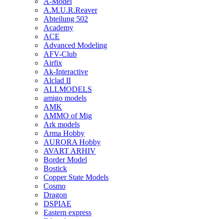
A-Model
A.M.U.R.Reaver
Abteilung 502
Academy
ACE
Advanced Modeling
AFV-Club
Airfix
Ak-Interactive
Alclad II
ALLMODELS
amigo models
AMK
AMMO of Mig
Ark models
Arma Hobby
AURORA Hobby
AVART ARHIV
Border Model
Bostick
Copper State Models
Cosmo
Dragon
DSPIAE
Eastern express