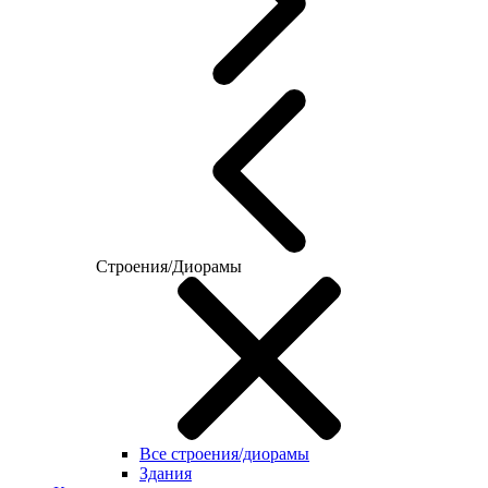
Строения/Диорамы
Все строения/диорамы
Здания