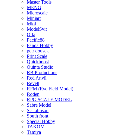
Master Tools
MENG
Microscale
Miniart
Miol
ModelSvit
Olfa
Pacific88
Panda Hobby
petr dousek
Print Scale
Quickboost
Quinta Studio
RB Productions
Red Anvil
Revell
RFM (Rye Field Model)
Roden
RPG SCALE MODEL
Sabre Model
Sc Johnson
South front
Special Hobby
TAKOM
Tamiya