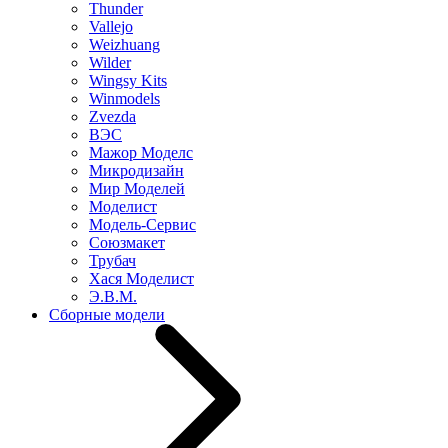
Thunder
Vallejo
Weizhuang
Wilder
Wingsy Kits
Winmodels
Zvezda
ВЭС
Мажор Моделс
Микродизайн
Мир Моделей
Моделист
Модель-Сервис
Союзмакет
Трубач
Хася Моделист
Э.В.М.
Сборные модели