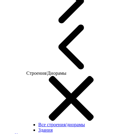
Строения/Диорамы
Все строения/диорамы
Здания