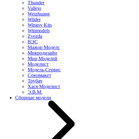
Thunder
Vallejo
Weizhuang
Wilder
Wingsy Kits
Winmodels
Zvezda
ВЭС
Мажор Моделс
Микродизайн
Мир Моделей
Моделист
Модель-Сервис
Союзмакет
Трубач
Хася Моделист
Э.В.М.
Сборные модели