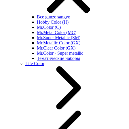
Все gunze sangyo
Hobby Color (H)
Mr.Color (C)
Mr.Metal Color (MC)
Mr.Super Metallic (SM)
Mr.Metallic Color (GX)
Mr.Clear Color (GX)
Mr.Color - Super metallic
Тематические наборы
Life Color