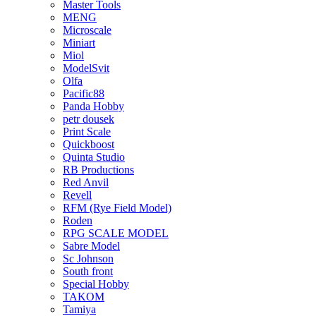
Master Tools
MENG
Microscale
Miniart
Miol
ModelSvit
Olfa
Pacific88
Panda Hobby
petr dousek
Print Scale
Quickboost
Quinta Studio
RB Productions
Red Anvil
Revell
RFM (Rye Field Model)
Roden
RPG SCALE MODEL
Sabre Model
Sc Johnson
South front
Special Hobby
TAKOM
Tamiya