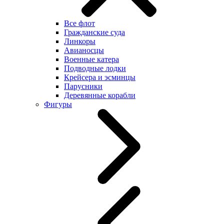
Все флот
Гражданские суда
Линкоры
Авианосцы
Военные катера
Подводные лодки
Крейсера и эсминцы
Парусники
Деревянные корабли
Фигуры