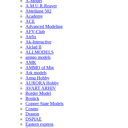
A-Model
A.M.U.R.Reaver
Abteilung 502
Academy
ACE
Advanced Modeling
AFV-Club
Airfix
Ak-Interactive
Alclad II
ALLMODELS
amigo models
AMK
AMMO of Mig
Ark models
Arma Hobby
AURORA Hobby
AVART ARHIV
Border Model
Bostick
Copper State Models
Cosmo
Dragon
DSPIAE
Eastern express