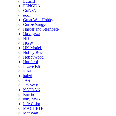
Eduard
FENGDA
GoNzA
gooi
Great Wall Hobby
Gunze Sangyo
Harder and Steenbeck
Hasegawa
HD
HGW
HK Models
Hobby Boss
Hobbywood
Humbrol
I Love Kit
ICM
italeri
JAS
Jim Scale
KATRAN
Kinetic
kitty hawk
Life Color
MACHETE
ManWah