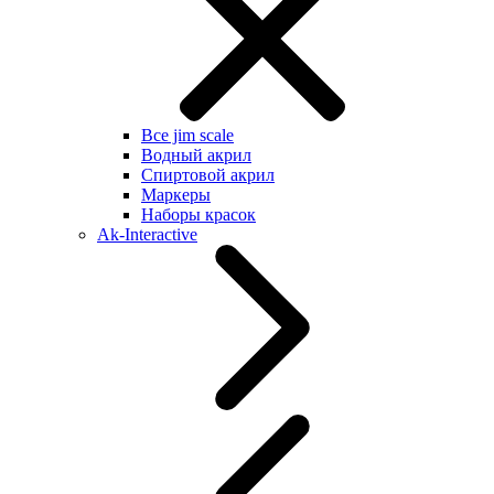
Все jim scale
Водный акрил
Спиртовой акрил
Маркеры
Наборы красок
Ak-Interactive