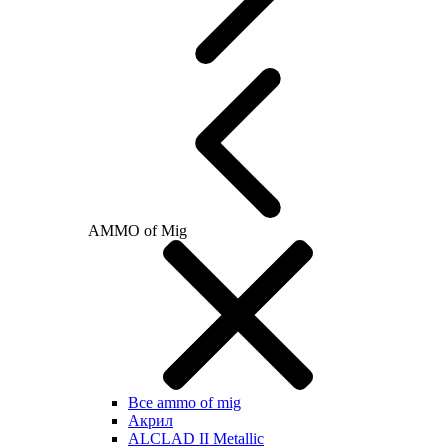
AMMO of Mig
Все ammo of mig
Акрил
ALCLAD II Metallic