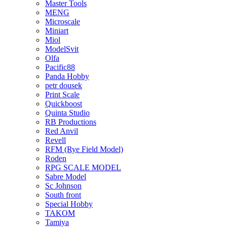
Master Tools
MENG
Microscale
Miniart
Miol
ModelSvit
Olfa
Pacific88
Panda Hobby
petr dousek
Print Scale
Quickboost
Quinta Studio
RB Productions
Red Anvil
Revell
RFM (Rye Field Model)
Roden
RPG SCALE MODEL
Sabre Model
Sc Johnson
South front
Special Hobby
TAKOM
Tamiya