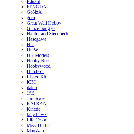
Eduard
FENGDA
GoNzA
gooi
Great Wall Hobby
Gunze Sangyo
Harder and Steenbeck
Hasegawa
HD
HGW
HK Models
Hobby Boss
Hobbywood
Humbrol
I Love Kit
ICM
italeri
JAS
Jim Scale
KATRAN
Kinetic
kitty hawk
Life Color
MACHETE
ManWah