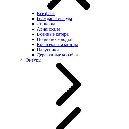
Все флот
Гражданские суда
Линкоры
Авианосцы
Военные катера
Подводные лодки
Крейсера и эсминцы
Парусники
Деревянные корабли
Фигуры