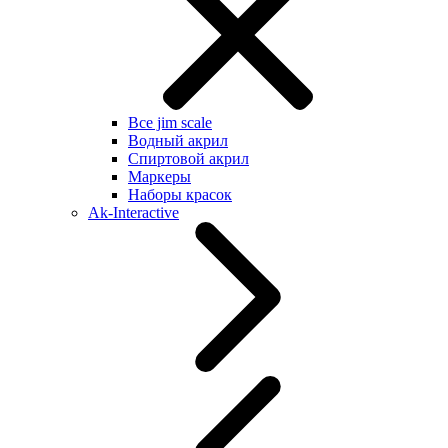
Все jim scale
Водный акрил
Спиртовой акрил
Маркеры
Наборы красок
Ak-Interactive