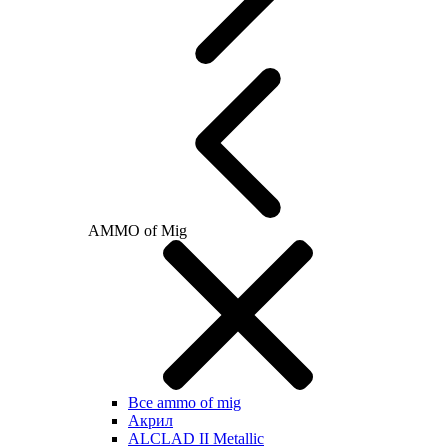
AMMO of Mig
Все ammo of mig
Акрил
ALCLAD II Metallic