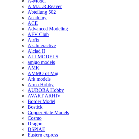
A-Model
A.M.U.R.Reaver
Abteilung 502
Academy
ACE
Advanced Modeling
AFV-Club
Airfix
Ak-Interactive
Alclad II
ALLMODELS
amigo models
AMK
AMMO of Mig
Ark models
Arma Hobby
AURORA Hobby
AVART ARHIV
Border Model
Bostick
Copper State Models
Cosmo
Dragon
DSPIAE
Eastern express