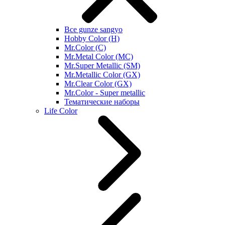
Все gunze sangyo
Hobby Color (H)
Mr.Color (C)
Mr.Metal Color (MC)
Mr.Super Metallic (SM)
Mr.Metallic Color (GX)
Mr.Clear Color (GX)
Mr.Color - Super metallic
Тематические наборы
Life Color