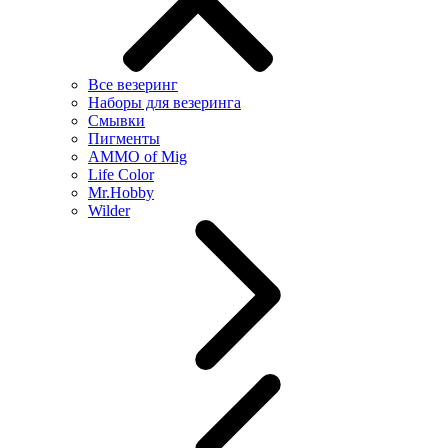
Все везеринг
Наборы для везеринга
Смывки
Пигменты
AMMO of Mig
Life Color
Mr.Hobby
Wilder