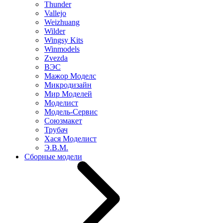
Thunder
Vallejo
Weizhuang
Wilder
Wingsy Kits
Winmodels
Zvezda
ВЭС
Мажор Моделс
Микродизайн
Мир Моделей
Моделист
Модель-Сервис
Союзмакет
Трубач
Хася Моделист
Э.В.М.
Сборные модели