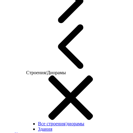
Строения/Диорамы
Все строения/диорамы
Здания