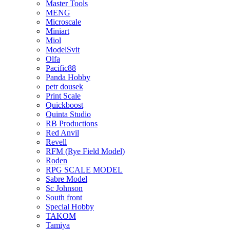
Master Tools
MENG
Microscale
Miniart
Miol
ModelSvit
Olfa
Pacific88
Panda Hobby
petr dousek
Print Scale
Quickboost
Quinta Studio
RB Productions
Red Anvil
Revell
RFM (Rye Field Model)
Roden
RPG SCALE MODEL
Sabre Model
Sc Johnson
South front
Special Hobby
TAKOM
Tamiya