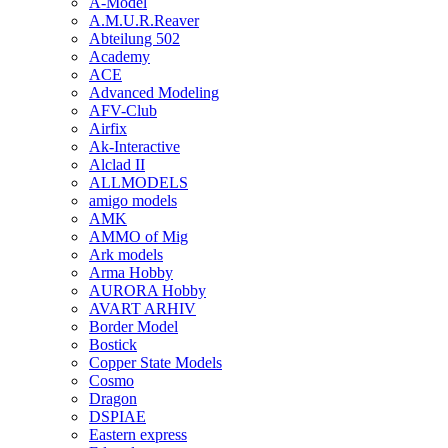
A-Model
A.M.U.R.Reaver
Abteilung 502
Academy
ACE
Advanced Modeling
AFV-Club
Airfix
Ak-Interactive
Alclad II
ALLMODELS
amigo models
AMK
AMMO of Mig
Ark models
Arma Hobby
AURORA Hobby
AVART ARHIV
Border Model
Bostick
Copper State Models
Cosmo
Dragon
DSPIAE
Eastern express