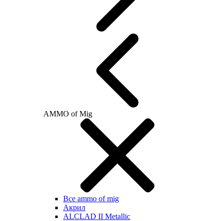
AMMO of Mig
Все ammo of mig
Акрил
ALCLAD II Metallic