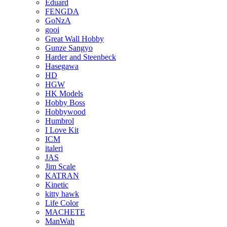
Eduard
FENGDA
GoNzA
gooi
Great Wall Hobby
Gunze Sangyo
Harder and Steenbeck
Hasegawa
HD
HGW
HK Models
Hobby Boss
Hobbywood
Humbrol
I Love Kit
ICM
italeri
JAS
Jim Scale
KATRAN
Kinetic
kitty hawk
Life Color
MACHETE
ManWah