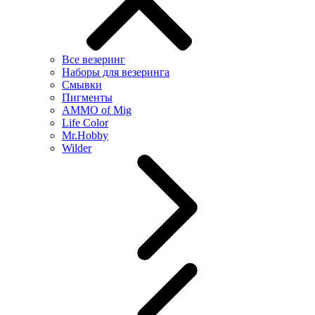
Все везеринг
Наборы для везеринга
Смывки
Пигменты
AMMO of Mig
Life Color
Mr.Hobby
Wilder