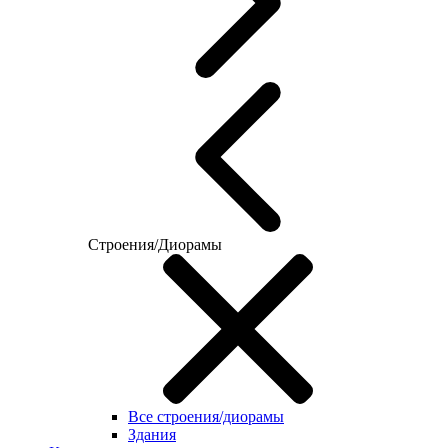
Строения/Диорамы
Все строения/диорамы
Здания