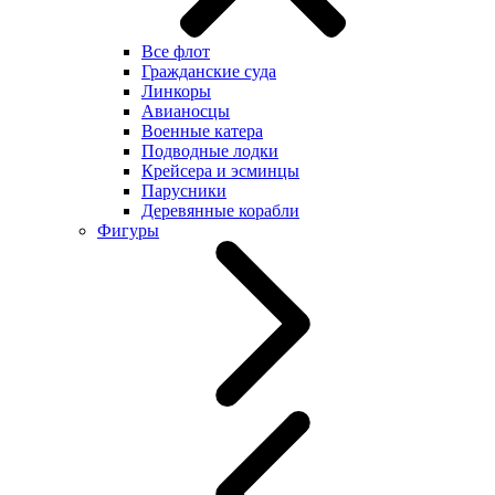
Все флот
Гражданские суда
Линкоры
Авианосцы
Военные катера
Подводные лодки
Крейсера и эсминцы
Парусники
Деревянные корабли
Фигуры