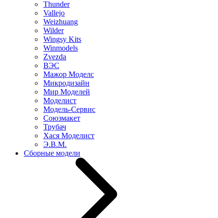
Thunder
Vallejo
Weizhuang
Wilder
Wingsy Kits
Winmodels
Zvezda
ВЭС
Мажор Моделс
Микродизайн
Мир Моделей
Моделист
Модель-Сервис
Союзмакет
Трубач
Хася Моделист
Э.В.М.
Сборные модели