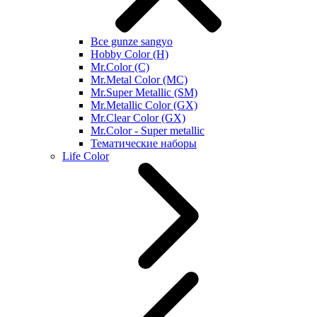
Все gunze sangyo
Hobby Color (H)
Mr.Color (C)
Mr.Metal Color (MC)
Mr.Super Metallic (SM)
Mr.Metallic Color (GX)
Mr.Clear Color (GX)
Mr.Color - Super metallic
Тематические наборы
Life Color