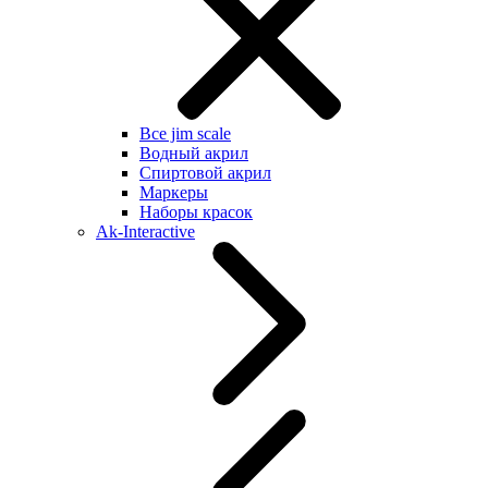
Все jim scale
Водный акрил
Спиртовой акрил
Маркеры
Наборы красок
Ak-Interactive