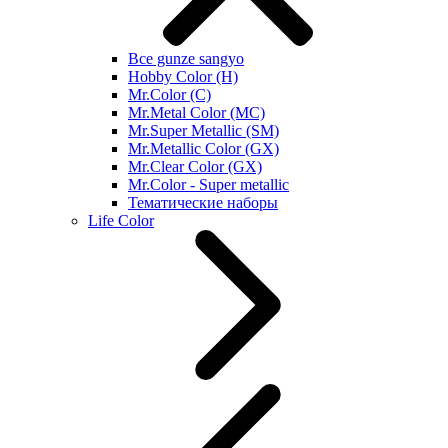
Все gunze sangyo
Hobby Color (H)
Mr.Color (C)
Mr.Metal Color (MC)
Mr.Super Metallic (SM)
Mr.Metallic Color (GX)
Mr.Clear Color (GX)
Mr.Color - Super metallic
Тематические наборы
Life Color