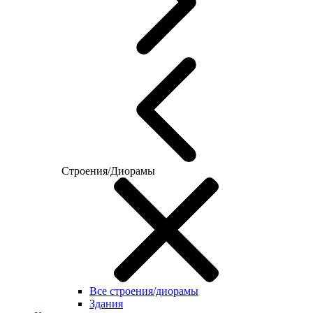
Строения/Диорамы
Все строения/диорамы
Здания