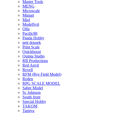
Master Tools
MENG
Microscale
Miniart
Miol
ModelSvit
Olfa
Pacific88
Panda Hobby
petr dousek
Print Scale
Quickboost
Quinta Studio
RB Productions
Red Anvil
Revell
RFM (Rye Field Model)
Roden
RPG SCALE MODEL
Sabre Model
Sc Johnson
South front
Special Hobby
TAKOM
Tamiya