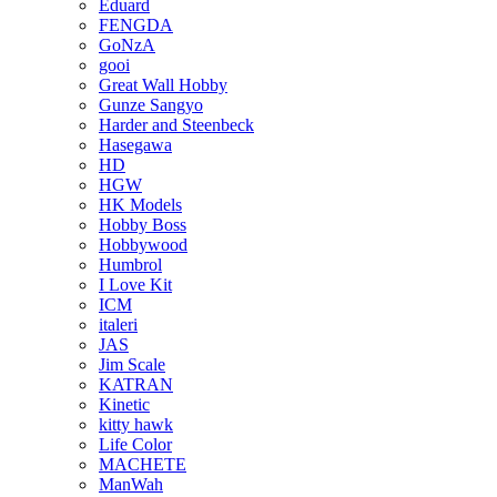
Eduard
FENGDA
GoNzA
gooi
Great Wall Hobby
Gunze Sangyo
Harder and Steenbeck
Hasegawa
HD
HGW
HK Models
Hobby Boss
Hobbywood
Humbrol
I Love Kit
ICM
italeri
JAS
Jim Scale
KATRAN
Kinetic
kitty hawk
Life Color
MACHETE
ManWah