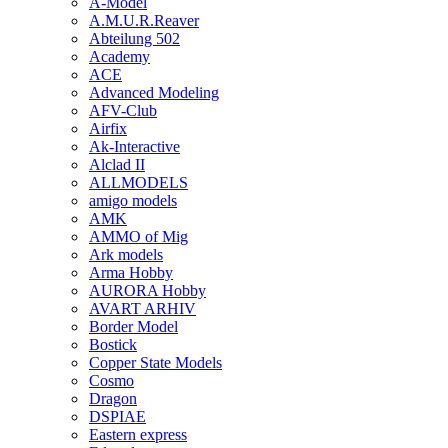
A-Model
A.M.U.R.Reaver
Abteilung 502
Academy
ACE
Advanced Modeling
AFV-Club
Airfix
Ak-Interactive
Alclad II
ALLMODELS
amigo models
AMK
AMMO of Mig
Ark models
Arma Hobby
AURORA Hobby
AVART ARHIV
Border Model
Bostick
Copper State Models
Cosmo
Dragon
DSPIAE
Eastern express