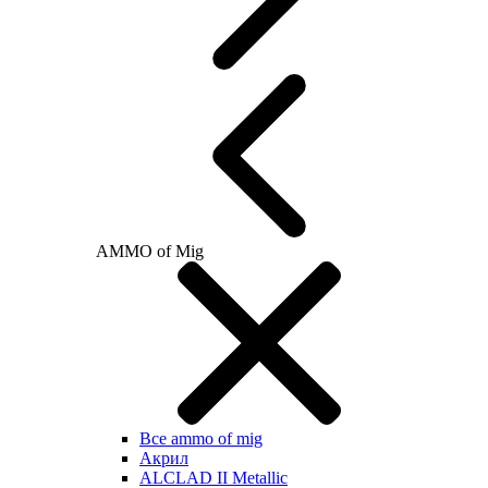
AMMO of Mig
Все ammo of mig
Акрил
ALCLAD II Metallic