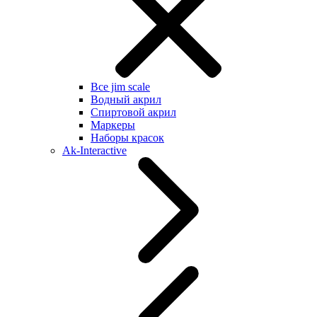
Все jim scale
Водный акрил
Спиртовой акрил
Маркеры
Наборы красок
Ak-Interactive