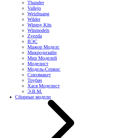
Thunder
Vallejo
Weizhuang
Wilder
Wingsy Kits
Winmodels
Zvezda
ВЭС
Мажор Моделс
Микродизайн
Мир Моделей
Моделист
Модель-Сервис
Союзмакет
Трубач
Хася Моделист
Э.В.М.
Сборные модели