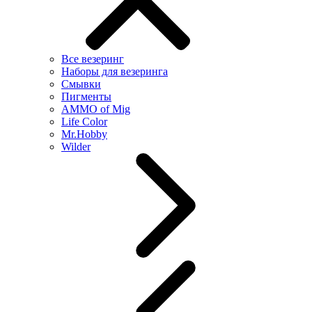
Все везеринг
Наборы для везеринга
Смывки
Пигменты
AMMO of Mig
Life Color
Mr.Hobby
Wilder