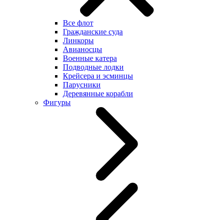
Все флот
Гражданские суда
Линкоры
Авианосцы
Военные катера
Подводные лодки
Крейсера и эсминцы
Парусники
Деревянные корабли
Фигуры