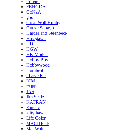
Eduard
FENGDA
GoNzA
gooi
Great Wall Hobby
Gunze Sangyo
Harder and Steenbeck
Hasegawa
HD
HGW
HK Models
Hobby Boss
Hobbywood
Humbrol
I Love Kit
ICM
italeri
JAS
Jim Scale
KATRAN
Kinetic
kitty hawk
Life Color
MACHETE
ManWah