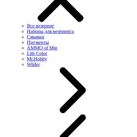
Все везеринг
Наборы для везеринга
Смывки
Пигменты
AMMO of Mig
Life Color
Mr.Hobby
Wilder