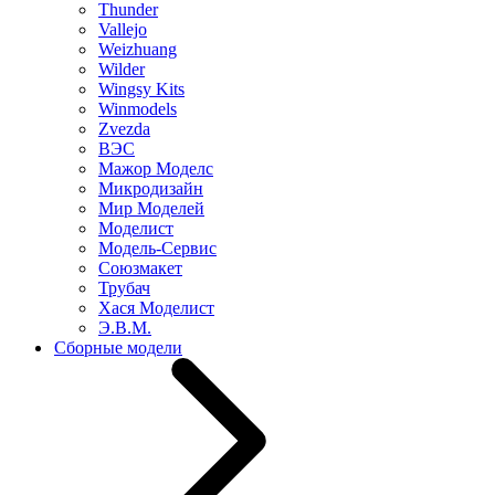
Thunder
Vallejo
Weizhuang
Wilder
Wingsy Kits
Winmodels
Zvezda
ВЭС
Мажор Моделс
Микродизайн
Мир Моделей
Моделист
Модель-Сервис
Союзмакет
Трубач
Хася Моделист
Э.В.М.
Сборные модели