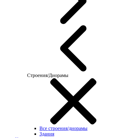
Строения/Диорамы
Все строения/диорамы
Здания