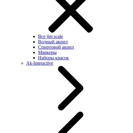
Все jim scale
Водный акрил
Спиртовой акрил
Маркеры
Наборы красок
Ak-Interactive