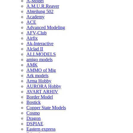
A-Model
A.M.U.R.Reaver
Abteilung 502
Academy
ACE
Advanced Modeling
AFV-Club
Airfix
Ak-Interactive
Alclad II
ALLMODELS
amigo models
AMK
AMMO of Mig
Ark models
Arma Hobby
AURORA Hobby
AVART ARHIV
Border Model
Bostick
Copper State Models
Cosmo
Dragon
DSPIAE
Eastern express