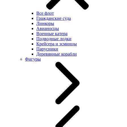
Все флот
Гражданские суда
Линкоры
Авианосцы
Военные катера
Подводные лодки
Крейсера и эсминцы
Парусники
Деревянные корабли
Фигуры