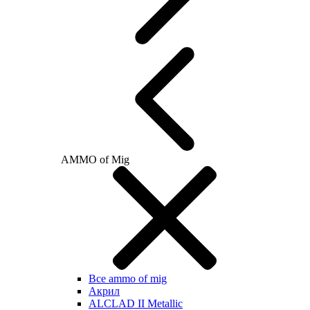
AMMO of Mig
Все ammo of mig
Акрил
ALCLAD II Metallic