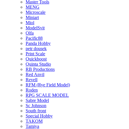
Master Tools
MENG
Microscale
Miniart
Miol
ModelSvit
Olfa
Pacific88
Panda Hobby
petr dousek
Print Scale
Quickboost
Quinta Studio
RB Productions
Red Anvil
Revell
RFM (Rye Field Model)
Roden
RPG SCALE MODEL
Sabre Model
Sc Johnson
South front
Special Hobby
TAKOM
Tamiya