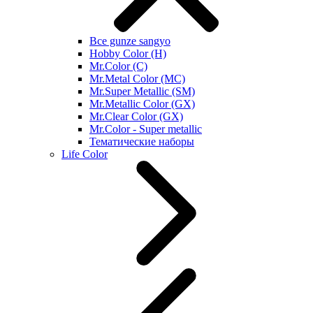
Все gunze sangyo
Hobby Color (H)
Mr.Color (C)
Mr.Metal Color (MC)
Mr.Super Metallic (SM)
Mr.Metallic Color (GX)
Mr.Clear Color (GX)
Mr.Color - Super metallic
Тематические наборы
Life Color