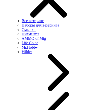
Все везеринг
Наборы для везеринга
Смывки
Пигменты
AMMO of Mig
Life Color
Mr.Hobby
Wilder