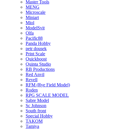
Master Tools
MENG
Microscale
Miniart
Miol
ModelSvit
Olfa
Pacific88
Panda Hobby
petr dousek
Print Scale
Quickboost
Quinta Studio
RB Productions
Red Anvil
Revell
RFM (Rye Field Model)
Roden
RPG SCALE MODEL
Sabre Model
Sc Johnson
South front
Special Hobby
TAKOM
Tamiya