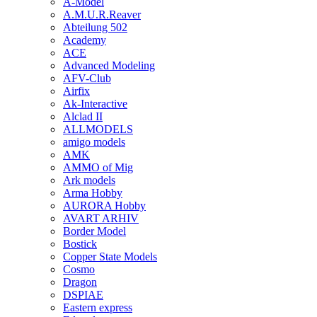
A-Model
A.M.U.R.Reaver
Abteilung 502
Academy
ACE
Advanced Modeling
AFV-Club
Airfix
Ak-Interactive
Alclad II
ALLMODELS
amigo models
AMK
AMMO of Mig
Ark models
Arma Hobby
AURORA Hobby
AVART ARHIV
Border Model
Bostick
Copper State Models
Cosmo
Dragon
DSPIAE
Eastern express