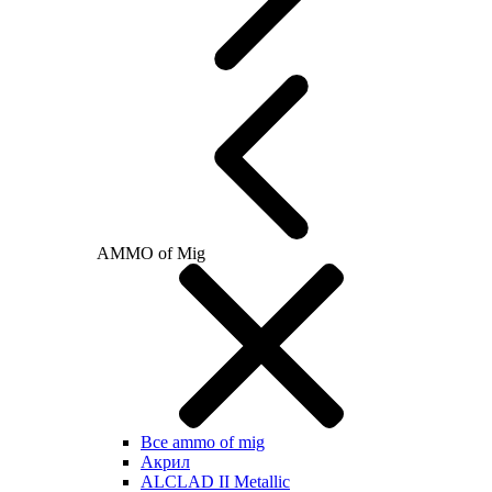
AMMO of Mig
Все ammo of mig
Акрил
ALCLAD II Metallic