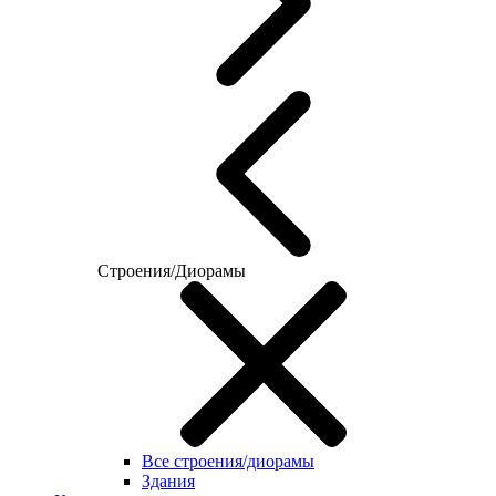
Строения/Диорамы
Все строения/диорамы
Здания