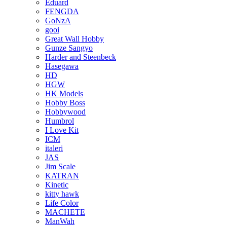
Eduard
FENGDA
GoNzA
gooi
Great Wall Hobby
Gunze Sangyo
Harder and Steenbeck
Hasegawa
HD
HGW
HK Models
Hobby Boss
Hobbywood
Humbrol
I Love Kit
ICM
italeri
JAS
Jim Scale
KATRAN
Kinetic
kitty hawk
Life Color
MACHETE
ManWah