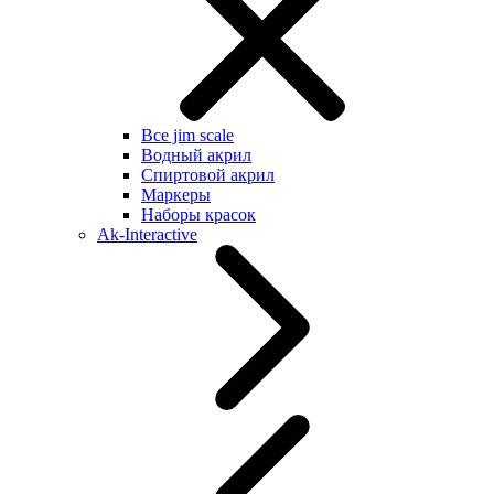
Все jim scale
Водный акрил
Спиртовой акрил
Маркеры
Наборы красок
Ak-Interactive