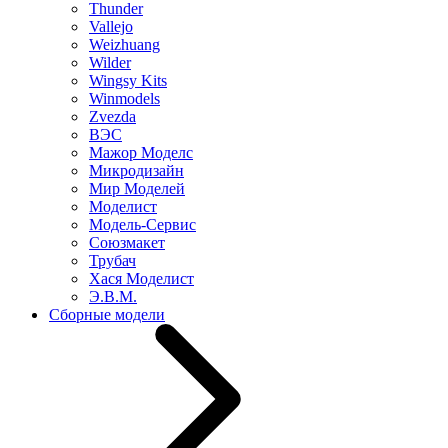
Thunder
Vallejo
Weizhuang
Wilder
Wingsy Kits
Winmodels
Zvezda
ВЭС
Мажор Моделс
Микродизайн
Мир Моделей
Моделист
Модель-Сервис
Союзмакет
Трубач
Хася Моделист
Э.В.М.
Сборные модели