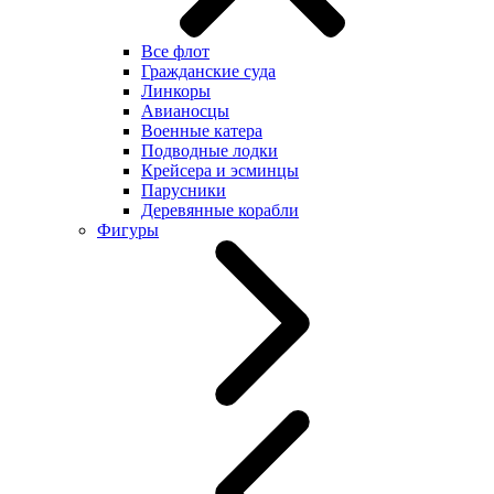
Все флот
Гражданские суда
Линкоры
Авианосцы
Военные катера
Подводные лодки
Крейсера и эсминцы
Парусники
Деревянные корабли
Фигуры