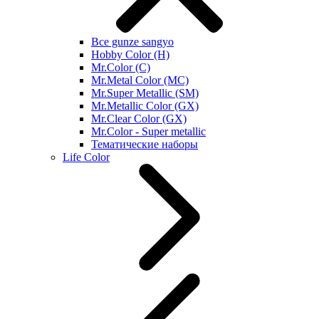
Все gunze sangyo
Hobby Color (H)
Mr.Color (C)
Mr.Metal Color (MC)
Mr.Super Metallic (SM)
Mr.Metallic Color (GX)
Mr.Clear Color (GX)
Mr.Color - Super metallic
Тематические наборы
Life Color