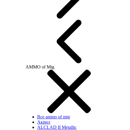
AMMO of Mig
Все ammo of mig
Акрил
ALCLAD II Metallic