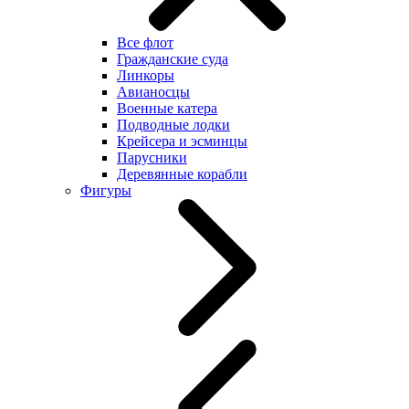
Все флот
Гражданские суда
Линкоры
Авианосцы
Военные катера
Подводные лодки
Крейсера и эсминцы
Парусники
Деревянные корабли
Фигуры