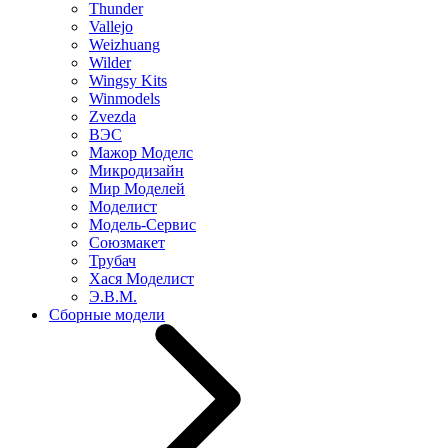
Thunder
Vallejo
Weizhuang
Wilder
Wingsy Kits
Winmodels
Zvezda
ВЭС
Мажор Моделс
Микродизайн
Мир Моделей
Моделист
Модель-Сервис
Союзмакет
Трубач
Хася Моделист
Э.В.М.
Сборные модели