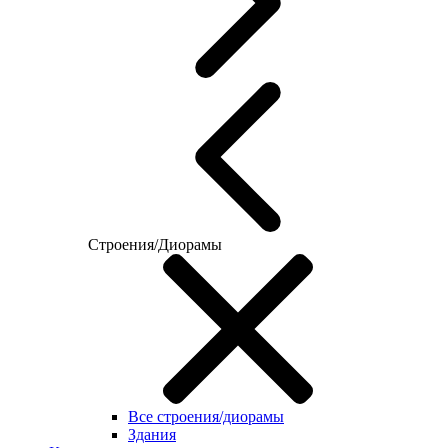
Строения/Диорамы
Все строения/диорамы
Здания