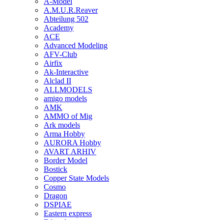
A-Model
A.M.U.R.Reaver
Abteilung 502
Academy
ACE
Advanced Modeling
AFV-Club
Airfix
Ak-Interactive
Alclad II
ALLMODELS
amigo models
AMK
AMMO of Mig
Ark models
Arma Hobby
AURORA Hobby
AVART ARHIV
Border Model
Bostick
Copper State Models
Cosmo
Dragon
DSPIAE
Eastern express