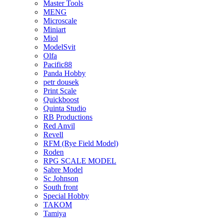
Master Tools
MENG
Microscale
Miniart
Miol
ModelSvit
Olfa
Pacific88
Panda Hobby
petr dousek
Print Scale
Quickboost
Quinta Studio
RB Productions
Red Anvil
Revell
RFM (Rye Field Model)
Roden
RPG SCALE MODEL
Sabre Model
Sc Johnson
South front
Special Hobby
TAKOM
Tamiya