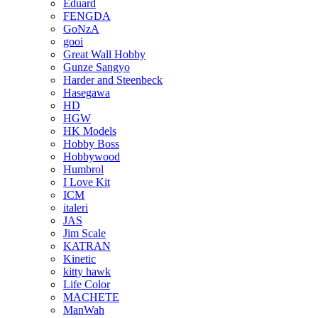
Eduard
FENGDA
GoNzA
gooi
Great Wall Hobby
Gunze Sangyo
Harder and Steenbeck
Hasegawa
HD
HGW
HK Models
Hobby Boss
Hobbywood
Humbrol
I Love Kit
ICM
italeri
JAS
Jim Scale
KATRAN
Kinetic
kitty hawk
Life Color
MACHETE
ManWah