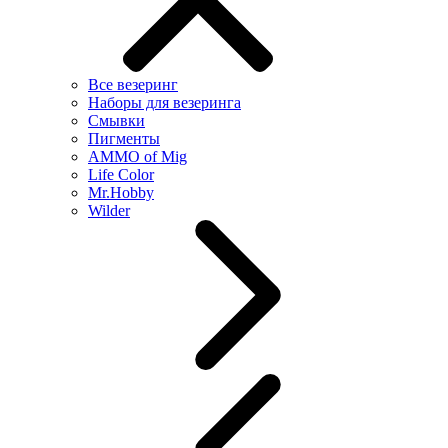
Все везеринг
Наборы для везеринга
Смывки
Пигменты
AMMO of Mig
Life Color
Mr.Hobby
Wilder