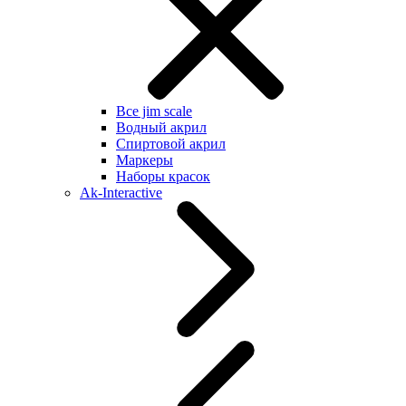
Все jim scale
Водный акрил
Спиртовой акрил
Маркеры
Наборы красок
Ak-Interactive