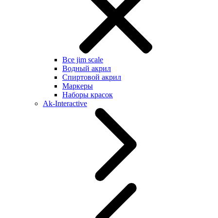
Все jim scale
Водный акрил
Спиртовой акрил
Маркеры
Наборы красок
Ak-Interactive