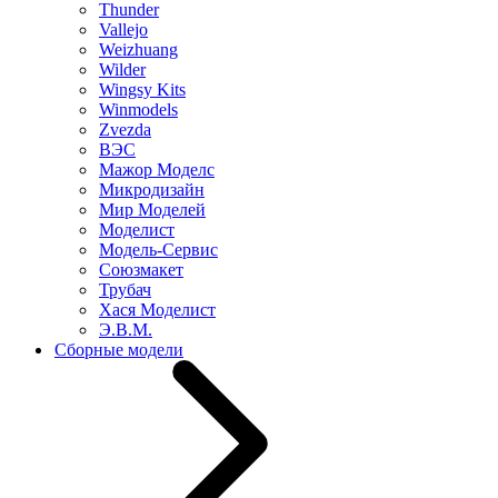
Thunder
Vallejo
Weizhuang
Wilder
Wingsy Kits
Winmodels
Zvezda
ВЭС
Мажор Моделс
Микродизайн
Мир Моделей
Моделист
Модель-Сервис
Союзмакет
Трубач
Хася Моделист
Э.В.М.
Сборные модели