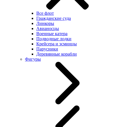
Все флот
Гражданские суда
Линкоры
Авианосцы
Военные катера
Подводные лодки
Крейсера и эсминцы
Парусники
Деревянные корабли
Фигуры