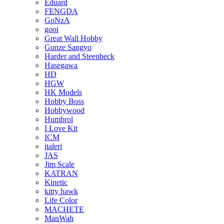
Eduard
FENGDA
GoNzA
gooi
Great Wall Hobby
Gunze Sangyo
Harder and Steenbeck
Hasegawa
HD
HGW
HK Models
Hobby Boss
Hobbywood
Humbrol
I Love Kit
ICM
italeri
JAS
Jim Scale
KATRAN
Kinetic
kitty hawk
Life Color
MACHETE
ManWah