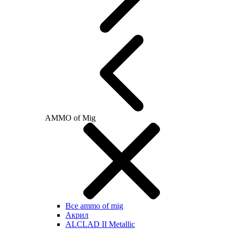
AMMO of Mig
Все ammo of mig
Акрил
ALCLAD II Metallic