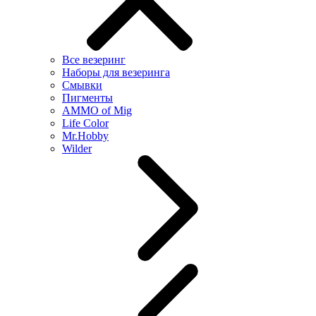
Все везеринг
Наборы для везеринга
Смывки
Пигменты
AMMO of Mig
Life Color
Mr.Hobby
Wilder