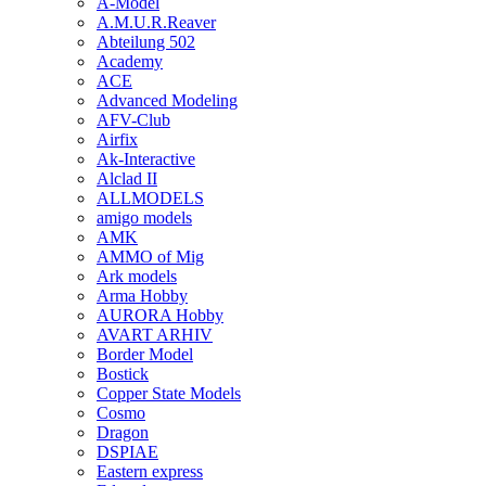
A-Model
A.M.U.R.Reaver
Abteilung 502
Academy
ACE
Advanced Modeling
AFV-Club
Airfix
Ak-Interactive
Alclad II
ALLMODELS
amigo models
AMK
AMMO of Mig
Ark models
Arma Hobby
AURORA Hobby
AVART ARHIV
Border Model
Bostick
Copper State Models
Cosmo
Dragon
DSPIAE
Eastern express