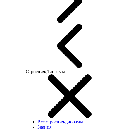
Строения/Диорамы
Все строения/диорамы
Здания