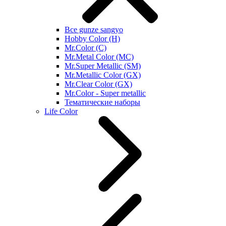
Все gunze sangyo
Hobby Color (H)
Mr.Color (C)
Mr.Metal Color (MC)
Mr.Super Metallic (SM)
Mr.Metallic Color (GX)
Mr.Clear Color (GX)
Mr.Color - Super metallic
Тематические наборы
Life Color