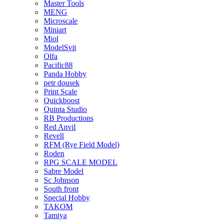
Master Tools
MENG
Microscale
Miniart
Miol
ModelSvit
Olfa
Pacific88
Panda Hobby
petr dousek
Print Scale
Quickboost
Quinta Studio
RB Productions
Red Anvil
Revell
RFM (Rye Field Model)
Roden
RPG SCALE MODEL
Sabre Model
Sc Johnson
South front
Special Hobby
TAKOM
Tamiya