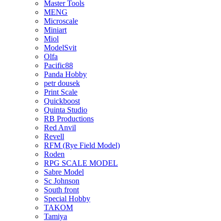
Master Tools
MENG
Microscale
Miniart
Miol
ModelSvit
Olfa
Pacific88
Panda Hobby
petr dousek
Print Scale
Quickboost
Quinta Studio
RB Productions
Red Anvil
Revell
RFM (Rye Field Model)
Roden
RPG SCALE MODEL
Sabre Model
Sc Johnson
South front
Special Hobby
TAKOM
Tamiya