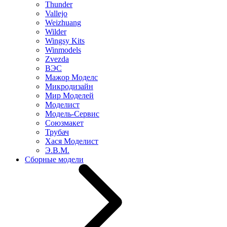
Thunder
Vallejo
Weizhuang
Wilder
Wingsy Kits
Winmodels
Zvezda
ВЭС
Мажор Моделс
Микродизайн
Мир Моделей
Моделист
Модель-Сервис
Союзмакет
Трубач
Хася Моделист
Э.В.М.
Сборные модели