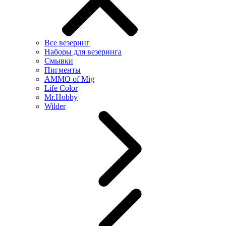
Все везеринг
Наборы для везеринга
Смывки
Пигменты
AMMO of Mig
Life Color
Mr.Hobby
Wilder