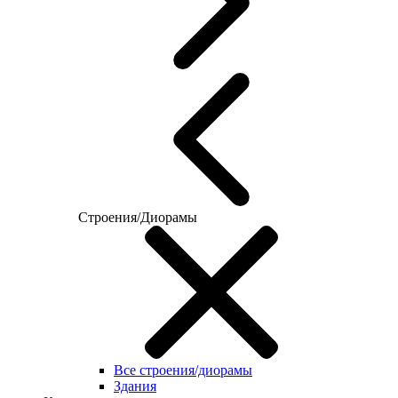
Строения/Диорамы
Все строения/диорамы
Здания