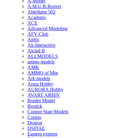
A-Model
A.M.U.R.Reaver
Abteilung 502
Academy
ACE
Advanced Modeling
AFV-Club
Airfix
Ak-Interactive
Alclad II
ALLMODELS
amigo models
AMK
AMMO of Mig
Ark models
Arma Hobby
AURORA Hobby
AVART ARHIV
Border Model
Bostick
Copper State Models
Cosmo
Dragon
DSPIAE
Eastern express