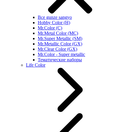
Все gunze sangyo
Hobby Color (H)
Mr.Color (C)
Mr.Metal Color (MC)
Mr.Super Metallic (SM)
Mr.Metallic Color (GX)
Mr.Clear Color (GX)
Mr.Color - Super metallic
Тематические наборы
Life Color