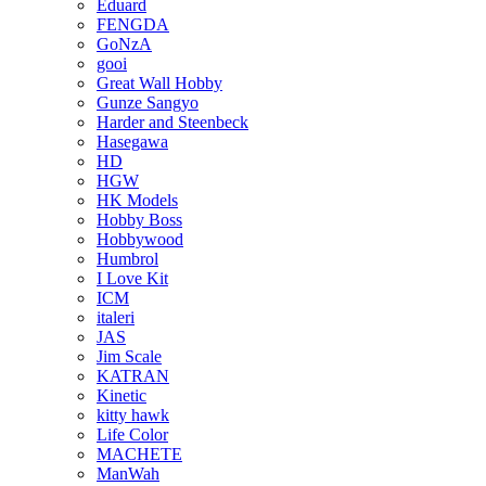
Eduard
FENGDA
GoNzA
gooi
Great Wall Hobby
Gunze Sangyo
Harder and Steenbeck
Hasegawa
HD
HGW
HK Models
Hobby Boss
Hobbywood
Humbrol
I Love Kit
ICM
italeri
JAS
Jim Scale
KATRAN
Kinetic
kitty hawk
Life Color
MACHETE
ManWah