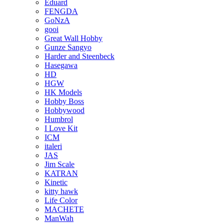
Eduard
FENGDA
GoNzA
gooi
Great Wall Hobby
Gunze Sangyo
Harder and Steenbeck
Hasegawa
HD
HGW
HK Models
Hobby Boss
Hobbywood
Humbrol
I Love Kit
ICM
italeri
JAS
Jim Scale
KATRAN
Kinetic
kitty hawk
Life Color
MACHETE
ManWah