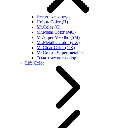
Все gunze sangyo
Hobby Color (H)
Mr.Color (C)
Mr.Metal Color (MC)
Mr.Super Metallic (SM)
Mr.Metallic Color (GX)
Mr.Clear Color (GX)
Mr.Color - Super metallic
Тематические наборы
Life Color