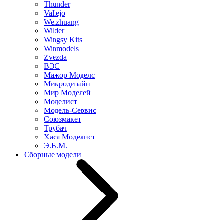
Thunder
Vallejo
Weizhuang
Wilder
Wingsy Kits
Winmodels
Zvezda
ВЭС
Мажор Моделс
Микродизайн
Мир Моделей
Моделист
Модель-Сервис
Союзмакет
Трубач
Хася Моделист
Э.В.М.
Сборные модели