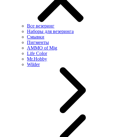
Все везеринг
Наборы для везеринга
Смывки
Пигменты
AMMO of Mig
Life Color
Mr.Hobby
Wilder