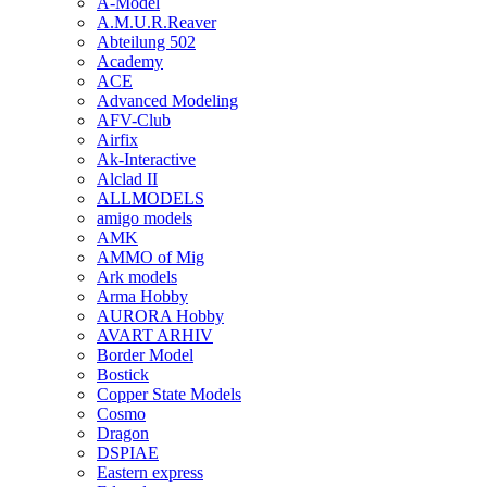
A-Model
A.M.U.R.Reaver
Abteilung 502
Academy
ACE
Advanced Modeling
AFV-Club
Airfix
Ak-Interactive
Alclad II
ALLMODELS
amigo models
AMK
AMMO of Mig
Ark models
Arma Hobby
AURORA Hobby
AVART ARHIV
Border Model
Bostick
Copper State Models
Cosmo
Dragon
DSPIAE
Eastern express