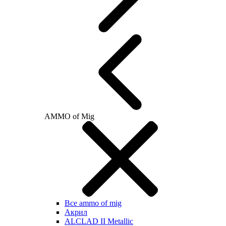
AMMO of Mig
Все ammo of mig
Акрил
ALCLAD II Metallic