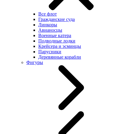
Все флот
Гражданские суда
Линкоры
Авианосцы
Военные катера
Подводные лодки
Крейсера и эсминцы
Парусники
Деревянные корабли
Фигуры