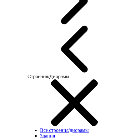
Строения/Диорамы
Все строения/диорамы
Здания