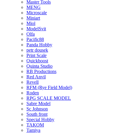
Master Tools
MENG
Microscale
Miniart
Miol
ModelSvit
Olfa
Pacific88
Panda Hobby
petr dousek
Print Scale
Quickboost
Quinta Studio
RB Productions
Red Anvil
Revell
RFM (Rye Field Model)
Roden
RPG SCALE MODEL
Sabre Model
Sc Johnson
South front
Special Hobby
TAKOM
Tamiya