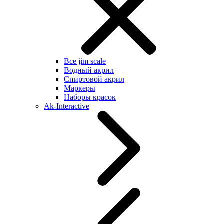
Все jim scale
Водный акрил
Спиртовой акрил
Маркеры
Наборы красок
Ak-Interactive