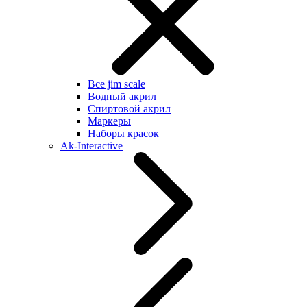
Все jim scale
Водный акрил
Спиртовой акрил
Маркеры
Наборы красок
Ak-Interactive