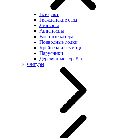
Все флот
Гражданские суда
Линкоры
Авианосцы
Военные катера
Подводные лодки
Крейсера и эсминцы
Парусники
Деревянные корабли
Фигуры