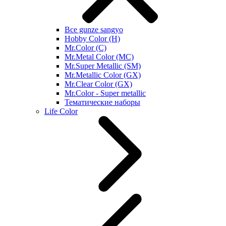
Все gunze sangyo
Hobby Color (H)
Mr.Color (C)
Mr.Metal Color (MC)
Mr.Super Metallic (SM)
Mr.Metallic Color (GX)
Mr.Clear Color (GX)
Mr.Color - Super metallic
Тематические наборы
Life Color