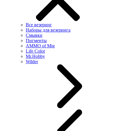
Все везеринг
Наборы для везеринга
Смывки
Пигменты
AMMO of Mig
Life Color
Mr.Hobby
Wilder