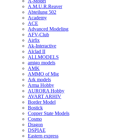
A-Model
A.M.U.R.Reaver
Abteilung 502
Academy
ACE
Advanced Modeling
AFV-Club
Airfix
Ak-Interactive
Alclad II
ALLMODELS
amigo models
AMK
AMMO of Mig
Ark models
Arma Hobby
AURORA Hobby
AVART ARHIV
Border Model
Bostick
Copper State Models
Cosmo
Dragon
DSPIAE
Eastern express