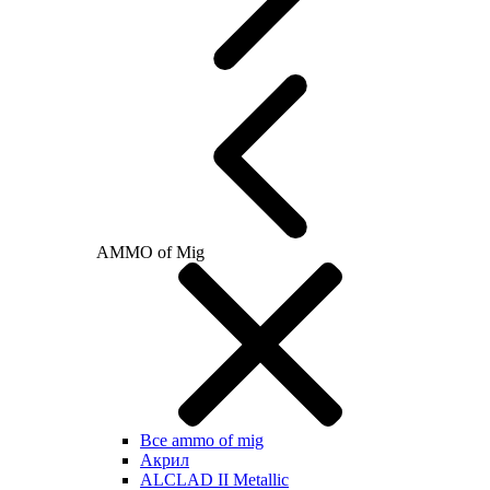
AMMO of Mig
Все ammo of mig
Акрил
ALCLAD II Metallic