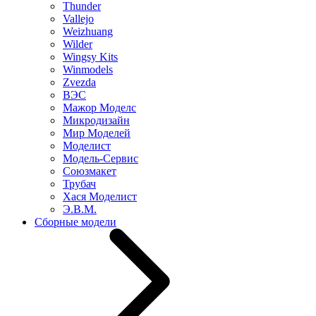
Thunder
Vallejo
Weizhuang
Wilder
Wingsy Kits
Winmodels
Zvezda
ВЭС
Мажор Моделс
Микродизайн
Мир Моделей
Моделист
Модель-Сервис
Союзмакет
Трубач
Хася Моделист
Э.В.М.
Сборные модели