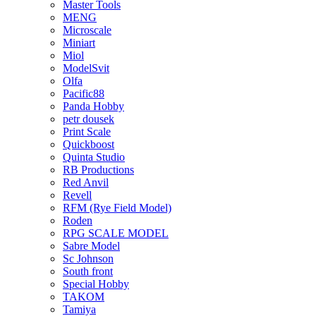
Master Tools
MENG
Microscale
Miniart
Miol
ModelSvit
Olfa
Pacific88
Panda Hobby
petr dousek
Print Scale
Quickboost
Quinta Studio
RB Productions
Red Anvil
Revell
RFM (Rye Field Model)
Roden
RPG SCALE MODEL
Sabre Model
Sc Johnson
South front
Special Hobby
TAKOM
Tamiya