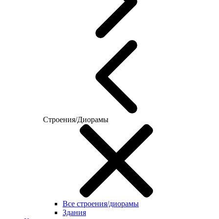
Строения/Диорамы
Все строения/диорамы
Здания