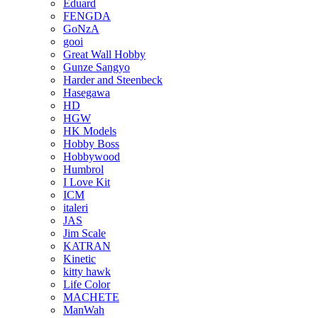
Eduard
FENGDA
GoNzA
gooi
Great Wall Hobby
Gunze Sangyo
Harder and Steenbeck
Hasegawa
HD
HGW
HK Models
Hobby Boss
Hobbywood
Humbrol
I Love Kit
ICM
italeri
JAS
Jim Scale
KATRAN
Kinetic
kitty hawk
Life Color
MACHETE
ManWah