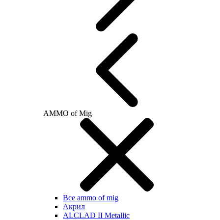
AMMO of Mig
Все ammo of mig
Акрил
ALCLAD II Metallic