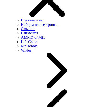
Все везеринг
Наборы для везеринга
Смывки
Пигменты
AMMO of Mig
Life Color
Mr.Hobby
Wilder