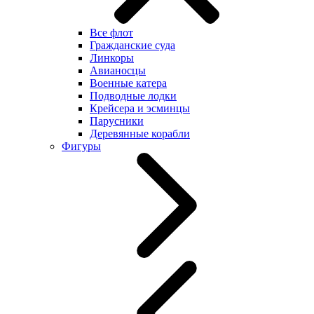
Все флот
Гражданские суда
Линкоры
Авианосцы
Военные катера
Подводные лодки
Крейсера и эсминцы
Парусники
Деревянные корабли
Фигуры