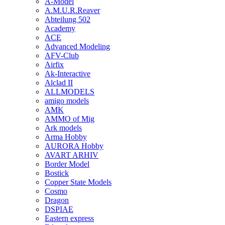
A-Model
A.M.U.R.Reaver
Abteilung 502
Academy
ACE
Advanced Modeling
AFV-Club
Airfix
Ak-Interactive
Alclad II
ALLMODELS
amigo models
AMK
AMMO of Mig
Ark models
Arma Hobby
AURORA Hobby
AVART ARHIV
Border Model
Bostick
Copper State Models
Cosmo
Dragon
DSPIAE
Eastern express