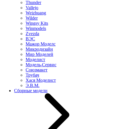
Thunder
Vallejo
Weizhuang
Wilder
Wingsy Kits
Winmodels
Zvezda
ВЭС
Мажор Моделс
Микродизайн
Мир Моделей
Моделист
Модель-Сервис
Союзмакет
Трубач
Хася Моделист
Э.В.М.
Сборные модели