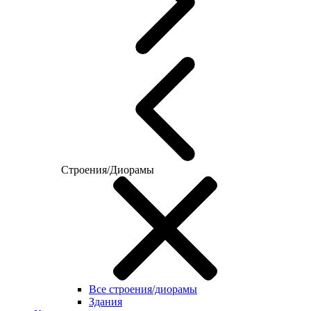
Строения/Диорамы
Все строения/диорамы
Здания