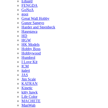
Eduard
FENGDA
GoNzA
gooi
Great Wall Hobby
Gunze Sangyo
Harder and Steenbeck
Hasegawa
HD
HGW
HK Models
Hobby Boss
Hobbywood
Humbrol
I Love Kit
ICM
italeri
JAS
Jim Scale
KATRAN
Kinetic
kitty hawk
Life Color
MACHETE
ManWah