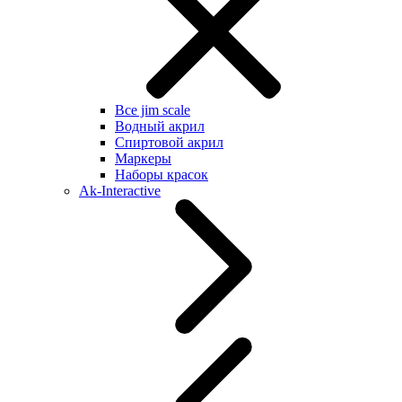
Все jim scale
Водный акрил
Спиртовой акрил
Маркеры
Наборы красок
Ak-Interactive