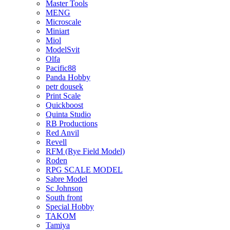
Master Tools
MENG
Microscale
Miniart
Miol
ModelSvit
Olfa
Pacific88
Panda Hobby
petr dousek
Print Scale
Quickboost
Quinta Studio
RB Productions
Red Anvil
Revell
RFM (Rye Field Model)
Roden
RPG SCALE MODEL
Sabre Model
Sc Johnson
South front
Special Hobby
TAKOM
Tamiya