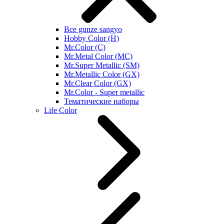
Все gunze sangyo
Hobby Color (H)
Mr.Color (C)
Mr.Metal Color (MC)
Mr.Super Metallic (SM)
Mr.Metallic Color (GX)
Mr.Clear Color (GX)
Mr.Color - Super metallic
Тематические наборы
Life Color