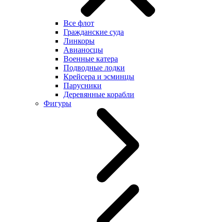
Все флот
Гражданские суда
Линкоры
Авианосцы
Военные катера
Подводные лодки
Крейсера и эсминцы
Парусники
Деревянные корабли
Фигуры