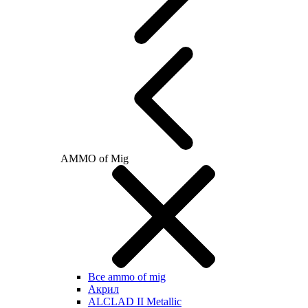
AMMO of Mig
Все ammo of mig
Акрил
ALCLAD II Metallic