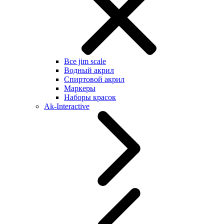
Все jim scale
Водный акрил
Спиртовой акрил
Маркеры
Наборы красок
Ak-Interactive