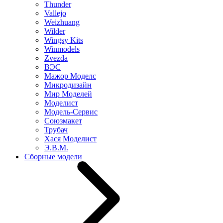
Thunder
Vallejo
Weizhuang
Wilder
Wingsy Kits
Winmodels
Zvezda
ВЭС
Мажор Моделс
Микродизайн
Мир Моделей
Моделист
Модель-Сервис
Союзмакет
Трубач
Хася Моделист
Э.В.М.
Сборные модели