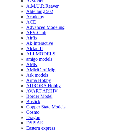
A-Model
A.M.U.R.Reaver
Abteilung 502
Academy
ACE
Advanced Modeling
AFV-Club
Airfix
Ak-Interactive
Alclad II
ALLMODELS
amigo models
AMK
AMMO of Mig
Ark models
Arma Hobby
AURORA Hobby
AVART ARHIV
Border Model
Bostick
Copper State Models
Cosmo
Dragon
DSPIAE
Eastern express