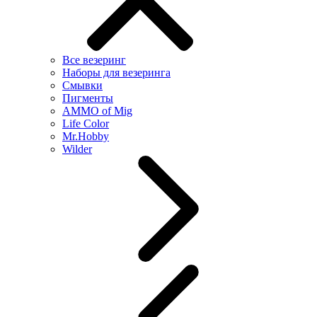
Все везеринг
Наборы для везеринга
Смывки
Пигменты
AMMO of Mig
Life Color
Mr.Hobby
Wilder