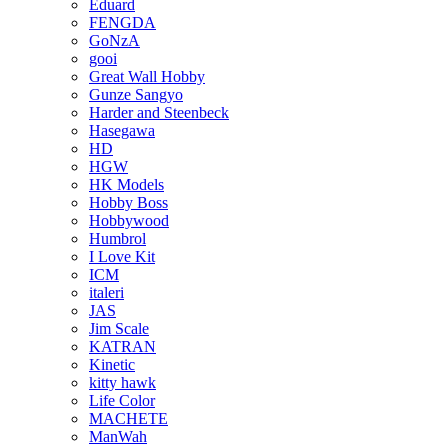
Eduard
FENGDA
GoNzA
gooi
Great Wall Hobby
Gunze Sangyo
Harder and Steenbeck
Hasegawa
HD
HGW
HK Models
Hobby Boss
Hobbywood
Humbrol
I Love Kit
ICM
italeri
JAS
Jim Scale
KATRAN
Kinetic
kitty hawk
Life Color
MACHETE
ManWah