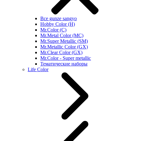
Все gunze sangyo
Hobby Color (H)
Mr.Color (C)
Mr.Metal Color (MC)
Mr.Super Metallic (SM)
Mr.Metallic Color (GX)
Mr.Clear Color (GX)
Mr.Color - Super metallic
Тематические наборы
Life Color