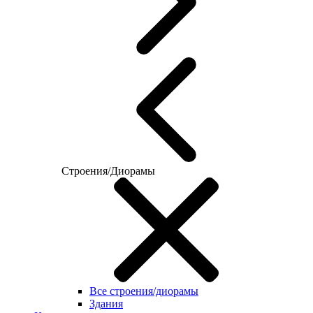
Строения/Диорамы
Все строения/диорамы
Здания