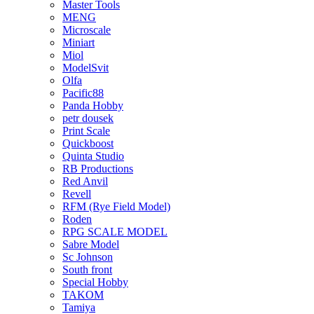
Master Tools
MENG
Microscale
Miniart
Miol
ModelSvit
Olfa
Pacific88
Panda Hobby
petr dousek
Print Scale
Quickboost
Quinta Studio
RB Productions
Red Anvil
Revell
RFM (Rye Field Model)
Roden
RPG SCALE MODEL
Sabre Model
Sc Johnson
South front
Special Hobby
TAKOM
Tamiya