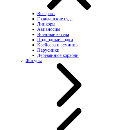
Все флот
Гражданские суда
Линкоры
Авианосцы
Военные катера
Подводные лодки
Крейсера и эсминцы
Парусники
Деревянные корабли
Фигуры