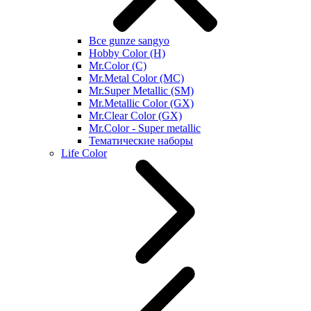
Все gunze sangyo
Hobby Color (H)
Mr.Color (C)
Mr.Metal Color (MC)
Mr.Super Metallic (SM)
Mr.Metallic Color (GX)
Mr.Clear Color (GX)
Mr.Color - Super metallic
Тематические наборы
Life Color