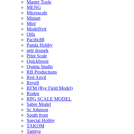
Master Tools
MENG
Microscale
Miniart
Miol
ModelSvit
Olfa
Pacific88
Panda Hobby
petr dousek
Print Scale
Quickboost
Quinta Studio
RB Productions
Red Anvil
Revell
RFM (Rye Field Model)
Roden
RPG SCALE MODEL
Sabre Model
Sc Johnson
South front
Special Hobby
TAKOM
Tamiya