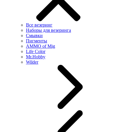
Все везеринг
Наборы для везеринга
Смывки
Пигменты
AMMO of Mig
Life Color
Mr.Hobby
Wilder