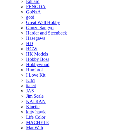
Eduard
FENGDA
GoNzA
gooi
Great Wall Hobby
Gunze Sangyo
Harder and Steenbeck
Hasegawa
HD
HGW
HK Models
Hobby Boss
Hobbywood
Humbrol
I Love Kit
ICM
italeri
JAS
Jim Scale
KATRAN
Kinetic
kitty hawk
Life Color
MACHETE
ManWah