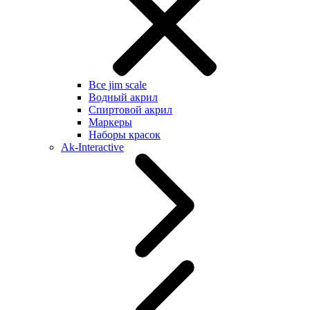
Все jim scale
Водный акрил
Спиртовой акрил
Маркеры
Наборы красок
Ak-Interactive