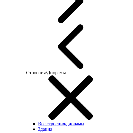
Строения/Диорамы
Все строения/диорамы
Здания