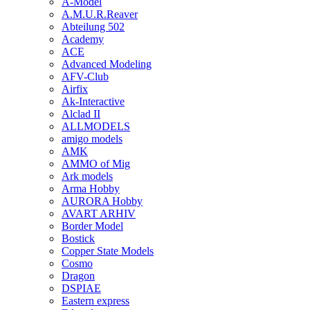
A-Model
A.M.U.R.Reaver
Abteilung 502
Academy
ACE
Advanced Modeling
AFV-Club
Airfix
Ak-Interactive
Alclad II
ALLMODELS
amigo models
AMK
AMMO of Mig
Ark models
Arma Hobby
AURORA Hobby
AVART ARHIV
Border Model
Bostick
Copper State Models
Cosmo
Dragon
DSPIAE
Eastern express