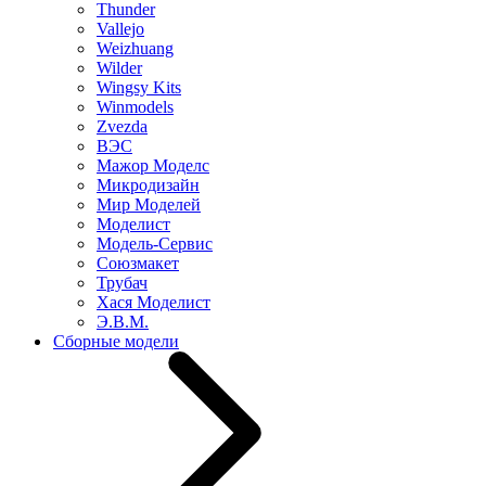
Thunder
Vallejo
Weizhuang
Wilder
Wingsy Kits
Winmodels
Zvezda
ВЭС
Мажор Моделс
Микродизайн
Мир Моделей
Моделист
Модель-Сервис
Союзмакет
Трубач
Хася Моделист
Э.В.М.
Сборные модели