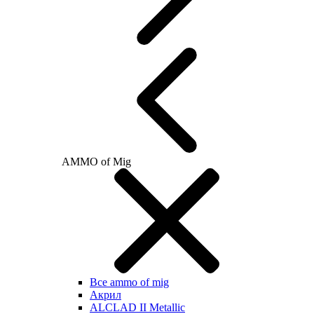
AMMO of Mig
Все ammo of mig
Акрил
ALCLAD II Metallic