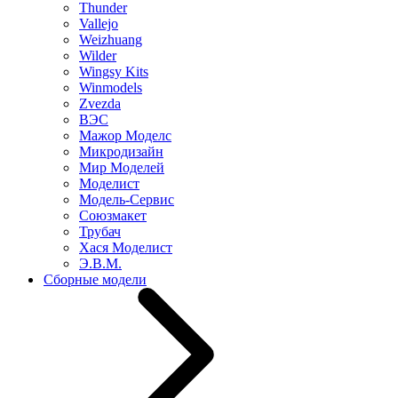
Thunder
Vallejo
Weizhuang
Wilder
Wingsy Kits
Winmodels
Zvezda
ВЭС
Мажор Моделс
Микродизайн
Мир Моделей
Моделист
Модель-Сервис
Союзмакет
Трубач
Хася Моделист
Э.В.М.
Сборные модели