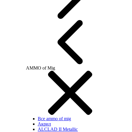
AMMO of Mig
Все ammo of mig
Акрил
ALCLAD II Metallic