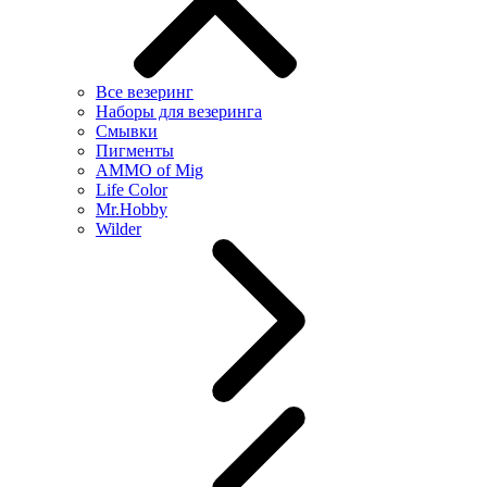
Все везеринг
Наборы для везеринга
Смывки
Пигменты
AMMO of Mig
Life Color
Mr.Hobby
Wilder