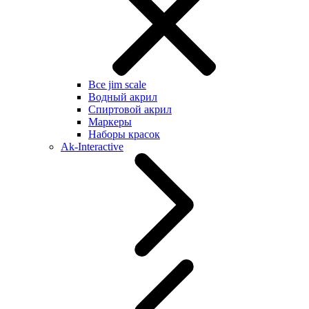
Все jim scale
Водный акрил
Спиртовой акрил
Маркеры
Наборы красок
Ak-Interactive