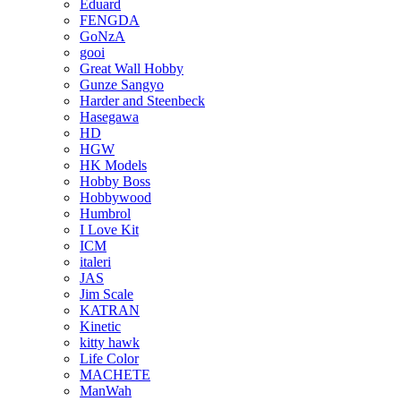
Eduard
FENGDA
GoNzA
gooi
Great Wall Hobby
Gunze Sangyo
Harder and Steenbeck
Hasegawa
HD
HGW
HK Models
Hobby Boss
Hobbywood
Humbrol
I Love Kit
ICM
italeri
JAS
Jim Scale
KATRAN
Kinetic
kitty hawk
Life Color
MACHETE
ManWah