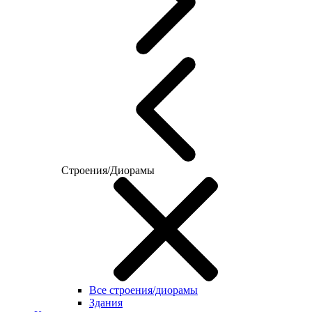
Строения/Диорамы
Все строения/диорамы
Здания