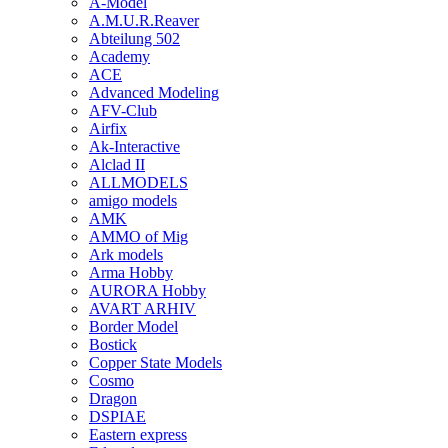
A-Model
A.M.U.R.Reaver
Abteilung 502
Academy
ACE
Advanced Modeling
AFV-Club
Airfix
Ak-Interactive
Alclad II
ALLMODELS
amigo models
AMK
AMMO of Mig
Ark models
Arma Hobby
AURORA Hobby
AVART ARHIV
Border Model
Bostick
Copper State Models
Cosmo
Dragon
DSPIAE
Eastern express