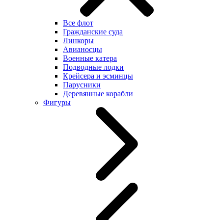
Все флот
Гражданские суда
Линкоры
Авианосцы
Военные катера
Подводные лодки
Крейсера и эсминцы
Парусники
Деревянные корабли
Фигуры