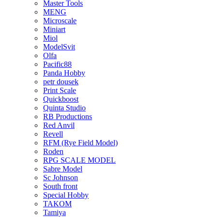
Master Tools
MENG
Microscale
Miniart
Miol
ModelSvit
Olfa
Pacific88
Panda Hobby
petr dousek
Print Scale
Quickboost
Quinta Studio
RB Productions
Red Anvil
Revell
RFM (Rye Field Model)
Roden
RPG SCALE MODEL
Sabre Model
Sc Johnson
South front
Special Hobby
TAKOM
Tamiya