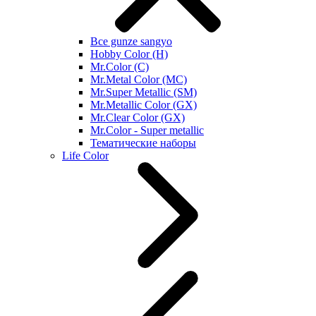
Все gunze sangyo
Hobby Color (H)
Mr.Color (C)
Mr.Metal Color (MC)
Mr.Super Metallic (SM)
Mr.Metallic Color (GX)
Mr.Clear Color (GX)
Mr.Color - Super metallic
Тематические наборы
Life Color