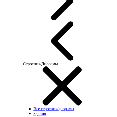
Строения/Диорамы
Все строения/диорамы
Здания