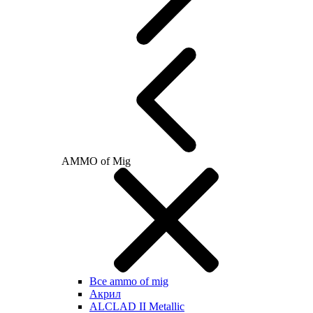
AMMO of Mig
Все ammo of mig
Акрил
ALCLAD II Metallic