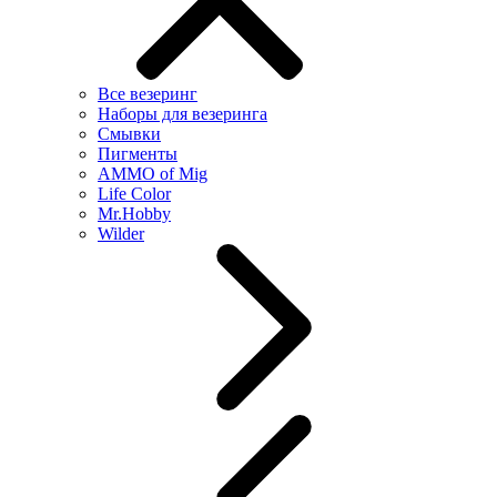
Все везеринг
Наборы для везеринга
Смывки
Пигменты
AMMO of Mig
Life Color
Mr.Hobby
Wilder