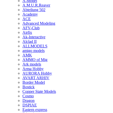
A-Model
A.M.U.R.Reaver
Abteilung 502
Academy
ACE
Advanced Modeling
AFV-Club
Airfix
Ak-Interactive
Alclad II
ALLMODELS
amigo models
AMK
AMMO of Mig
Ark models
Arma Hobby
AURORA Hobby
AVART ARHIV
Border Model
Bostick
Copper State Models
Cosmo
Dragon
DSPIAE
Eastern express