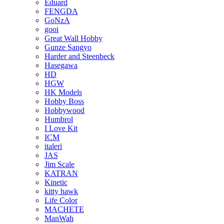
Eduard
FENGDA
GoNzA
gooi
Great Wall Hobby
Gunze Sangyo
Harder and Steenbeck
Hasegawa
HD
HGW
HK Models
Hobby Boss
Hobbywood
Humbrol
I Love Kit
ICM
italeri
JAS
Jim Scale
KATRAN
Kinetic
kitty hawk
Life Color
MACHETE
ManWah