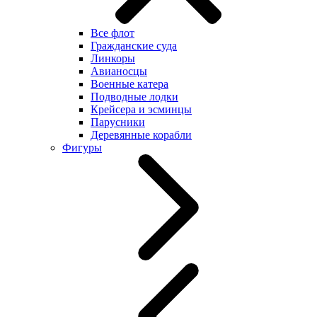
Все флот
Гражданские суда
Линкоры
Авианосцы
Военные катера
Подводные лодки
Крейсера и эсминцы
Парусники
Деревянные корабли
Фигуры