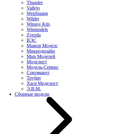
Thunder
Vallejo
Weizhuang
Wilder
Wingsy Kits
Winmodels
Zvezda
ВЭС
Мажор Моделс
Микродизайн
Мир Моделей
Моделист
Модель-Сервис
Союзмакет
Трубач
Хася Моделист
Э.В.М.
Сборные модели