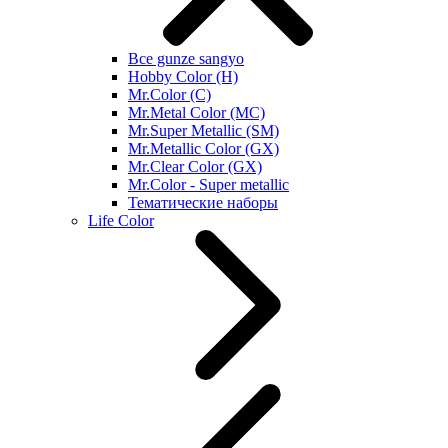
Все gunze sangyo
Hobby Color (H)
Mr.Color (C)
Mr.Metal Color (MC)
Mr.Super Metallic (SM)
Mr.Metallic Color (GX)
Mr.Clear Color (GX)
Mr.Color - Super metallic
Тематические наборы
Life Color