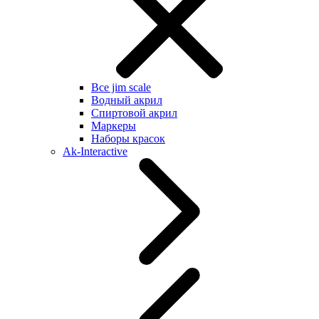
Все jim scale
Водный акрил
Спиртовой акрил
Маркеры
Наборы красок
Ak-Interactive