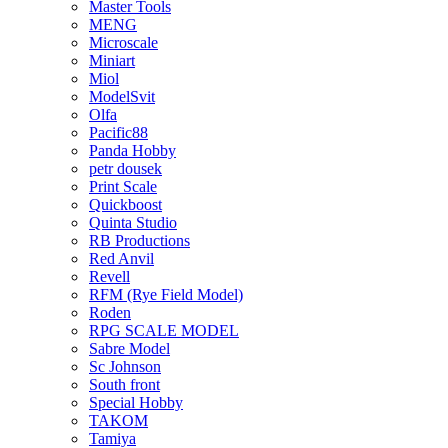
Master Tools
MENG
Microscale
Miniart
Miol
ModelSvit
Olfa
Pacific88
Panda Hobby
petr dousek
Print Scale
Quickboost
Quinta Studio
RB Productions
Red Anvil
Revell
RFM (Rye Field Model)
Roden
RPG SCALE MODEL
Sabre Model
Sc Johnson
South front
Special Hobby
TAKOM
Tamiya