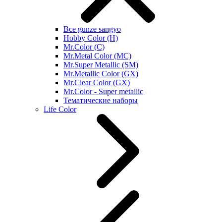
Все gunze sangyo
Hobby Color (H)
Mr.Color (C)
Mr.Metal Color (MC)
Mr.Super Metallic (SM)
Mr.Metallic Color (GX)
Mr.Clear Color (GX)
Mr.Color - Super metallic
Тематические наборы
Life Color