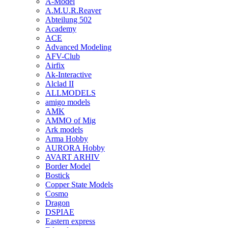
A-Model
A.M.U.R.Reaver
Abteilung 502
Academy
ACE
Advanced Modeling
AFV-Club
Airfix
Ak-Interactive
Alclad II
ALLMODELS
amigo models
AMK
AMMO of Mig
Ark models
Arma Hobby
AURORA Hobby
AVART ARHIV
Border Model
Bostick
Copper State Models
Cosmo
Dragon
DSPIAE
Eastern express