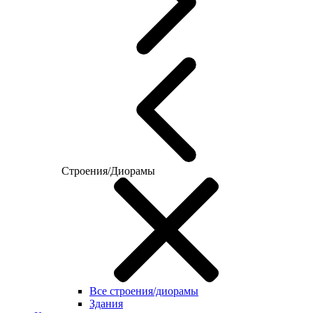
Строения/Диорамы
Все строения/диорамы
Здания