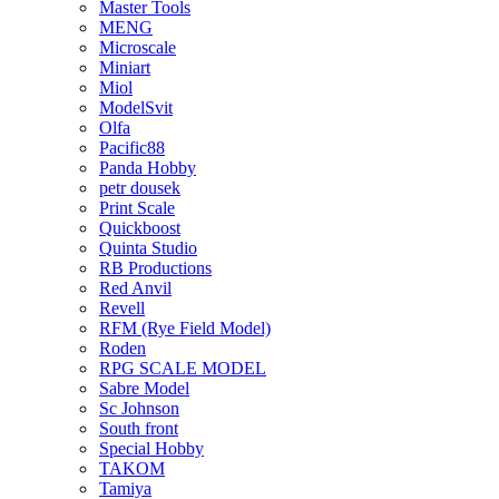
Master Tools
MENG
Microscale
Miniart
Miol
ModelSvit
Olfa
Pacific88
Panda Hobby
petr dousek
Print Scale
Quickboost
Quinta Studio
RB Productions
Red Anvil
Revell
RFM (Rye Field Model)
Roden
RPG SCALE MODEL
Sabre Model
Sc Johnson
South front
Special Hobby
TAKOM
Tamiya