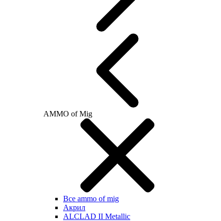
AMMO of Mig
Все ammo of mig
Акрил
ALCLAD II Metallic