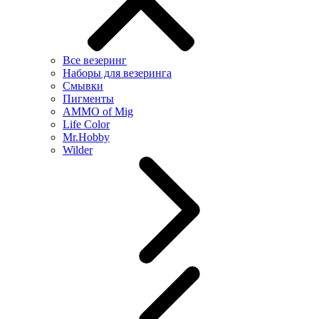
Все везеринг
Наборы для везеринга
Смывки
Пигменты
AMMO of Mig
Life Color
Mr.Hobby
Wilder