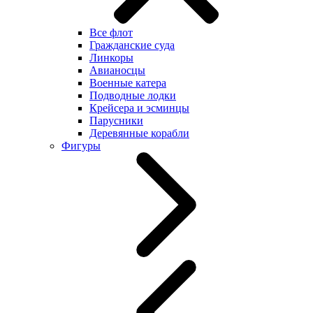
Все флот
Гражданские суда
Линкоры
Авианосцы
Военные катера
Подводные лодки
Крейсера и эсминцы
Парусники
Деревянные корабли
Фигуры