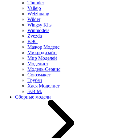
Thunder
Vallejo
Weizhuang
Wilder
Wingsy Kits
Winmodels
Zvezda
ВЭС
Мажор Моделс
Микродизайн
Мир Моделей
Моделист
Модель-Сервис
Союзмакет
Трубач
Хася Моделист
Э.В.М.
Сборные модели