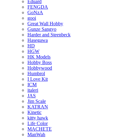
Eduard
FENGDA
GoNzA
gooi
Great Wall Hobby
Gunze Sangyo
Harder and Steenbeck
Hasegawa
HD
HGW
HK Models
Hobby Boss
Hobbywood
Humbrol
I Love Kit
ICM
italeri
JAS
Jim Scale
KATRAN
Kinetic
kitty hawk
Life Color
MACHETE
ManWah