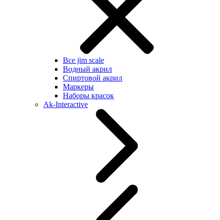
Все jim scale
Водный акрил
Спиртовой акрил
Маркеры
Наборы красок
Ak-Interactive