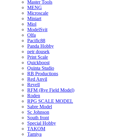
Master Tools
MENG
Microscale
Miniart
Miol
ModelSvit
Olfa
Pacific88
Panda Hobby
petr dousek
Print Scale
Quickboost
Quinta Studio
RB Productions
Red Anvil
Revell
RFM (Rye Field Model)
Roden
RPG SCALE MODEL
Sabre Model
Sc Johnson
South front
Special Hobby
TAKOM
Tamiya