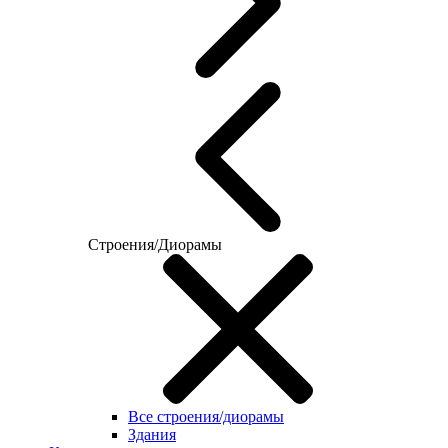
Строения/Диорамы
Все строения/диорамы
Здания