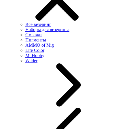
Все везеринг
Наборы для везеринга
Смывки
Пигменты
AMMO of Mig
Life Color
Mr.Hobby
Wilder