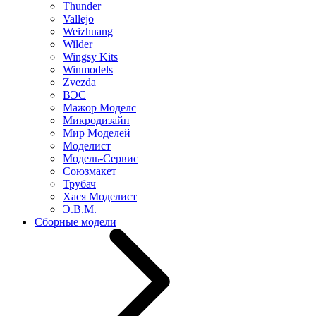
Thunder
Vallejo
Weizhuang
Wilder
Wingsy Kits
Winmodels
Zvezda
ВЭС
Мажор Моделс
Микродизайн
Мир Моделей
Моделист
Модель-Сервис
Союзмакет
Трубач
Хася Моделист
Э.В.М.
Сборные модели