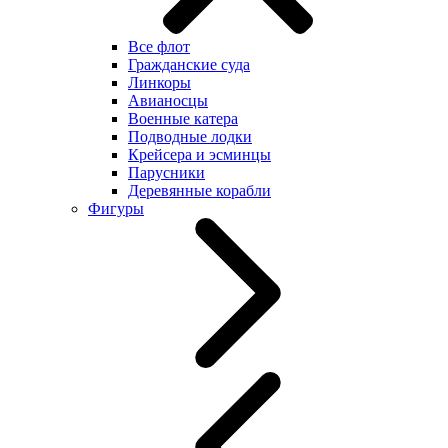
Все флот
Гражданские суда
Линкоры
Авианосцы
Военные катера
Подводные лодки
Крейсера и эсминцы
Парусники
Деревянные корабли
Фигуры