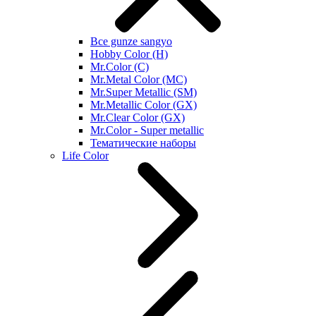
Все gunze sangyo
Hobby Color (H)
Mr.Color (C)
Mr.Metal Color (MC)
Mr.Super Metallic (SM)
Mr.Metallic Color (GX)
Mr.Clear Color (GX)
Mr.Color - Super metallic
Тематические наборы
Life Color