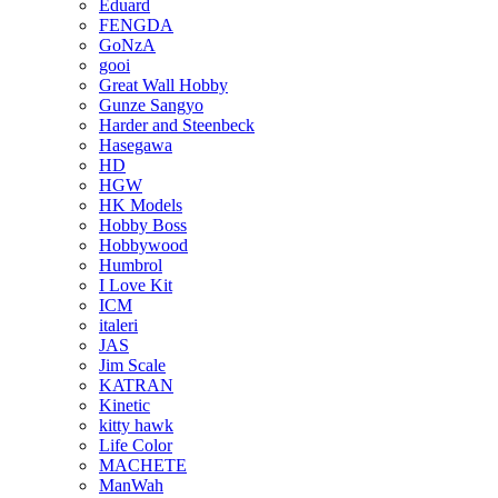
Eduard
FENGDA
GoNzA
gooi
Great Wall Hobby
Gunze Sangyo
Harder and Steenbeck
Hasegawa
HD
HGW
HK Models
Hobby Boss
Hobbywood
Humbrol
I Love Kit
ICM
italeri
JAS
Jim Scale
KATRAN
Kinetic
kitty hawk
Life Color
MACHETE
ManWah