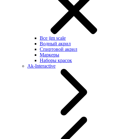
Все jim scale
Водный акрил
Спиртовой акрил
Маркеры
Наборы красок
Ak-Interactive