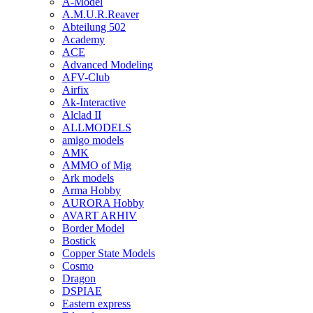
A-Model
A.M.U.R.Reaver
Abteilung 502
Academy
ACE
Advanced Modeling
AFV-Club
Airfix
Ak-Interactive
Alclad II
ALLMODELS
amigo models
AMK
AMMO of Mig
Ark models
Arma Hobby
AURORA Hobby
AVART ARHIV
Border Model
Bostick
Copper State Models
Cosmo
Dragon
DSPIAE
Eastern express