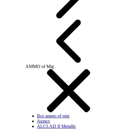
AMMO of Mig
Все ammo of mig
Акрил
ALCLAD II Metallic