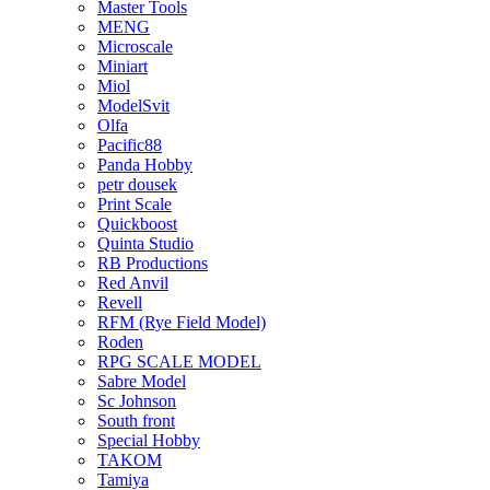
Master Tools
MENG
Microscale
Miniart
Miol
ModelSvit
Olfa
Pacific88
Panda Hobby
petr dousek
Print Scale
Quickboost
Quinta Studio
RB Productions
Red Anvil
Revell
RFM (Rye Field Model)
Roden
RPG SCALE MODEL
Sabre Model
Sc Johnson
South front
Special Hobby
TAKOM
Tamiya