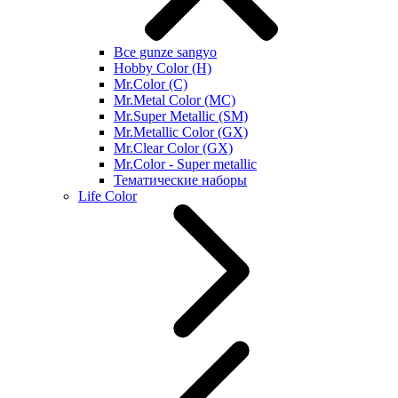
Все gunze sangyo
Hobby Color (H)
Mr.Color (C)
Mr.Metal Color (MC)
Mr.Super Metallic (SM)
Mr.Metallic Color (GX)
Mr.Clear Color (GX)
Mr.Color - Super metallic
Тематические наборы
Life Color