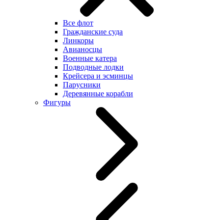
Все флот
Гражданские суда
Линкоры
Авианосцы
Военные катера
Подводные лодки
Крейсера и эсминцы
Парусники
Деревянные корабли
Фигуры