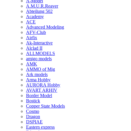
A-Model
A.M.U.R.Reaver
Abteilung 502
Academy
ACE
Advanced Modeling
AFV-Club
Airfix
Ak-Interactive
Alclad II
ALLMODELS
amigo models
AMK
AMMO of Mig
Ark models
Arma Hobby
AURORA Hobby
AVART ARHIV
Border Model
Bostick
Copper State Models
Cosmo
Dragon
DSPIAE
Eastern express