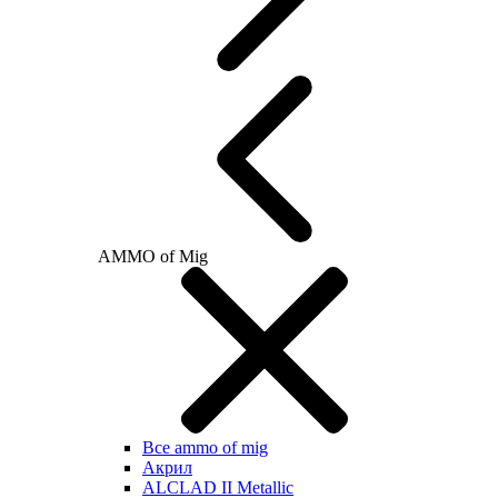
AMMO of Mig
Все ammo of mig
Акрил
ALCLAD II Metallic