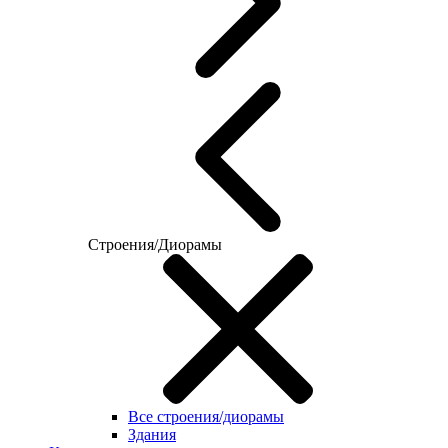
Строения/Диорамы
Все строения/диорамы
Здания