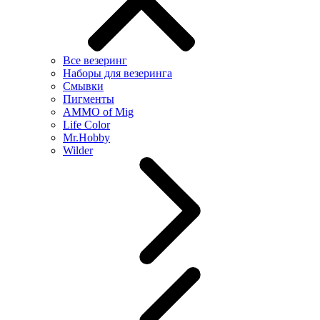
Все везеринг
Наборы для везеринга
Смывки
Пигменты
AMMO of Mig
Life Color
Mr.Hobby
Wilder