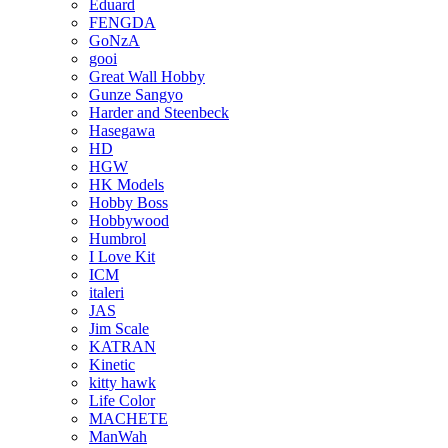
Eduard
FENGDA
GoNzA
gooi
Great Wall Hobby
Gunze Sangyo
Harder and Steenbeck
Hasegawa
HD
HGW
HK Models
Hobby Boss
Hobbywood
Humbrol
I Love Kit
ICM
italeri
JAS
Jim Scale
KATRAN
Kinetic
kitty hawk
Life Color
MACHETE
ManWah