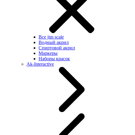
Все jim scale
Водный акрил
Спиртовой акрил
Маркеры
Наборы красок
Ak-Interactive