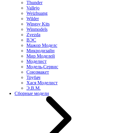
Thunder
Vallejo
Weizhuang
Wilder
Wingsy Kits
Winmodels
Zvezda
ВЭС
Мажор Моделс
Микродизайн
Мир Моделей
Моделист
Модель-Сервис
Союзмакет
Трубач
Хася Моделист
Э.В.М.
Сборные модели