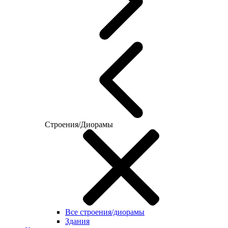
Строения/Диорамы
Все строения/диорамы
Здания