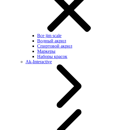
Все jim scale
Водный акрил
Спиртовой акрил
Маркеры
Наборы красок
Ak-Interactive