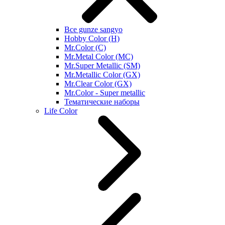
Все gunze sangyo
Hobby Color (H)
Mr.Color (C)
Mr.Metal Color (MC)
Mr.Super Metallic (SM)
Mr.Metallic Color (GX)
Mr.Clear Color (GX)
Mr.Color - Super metallic
Тематические наборы
Life Color