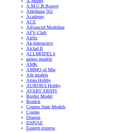
A-Model
A.M.U.R.Reaver
Abteilung 502
Academy
ACE
Advanced Modeling
AFV-Club
Airfix
Ak-Interactive
Alclad II
ALLMODELS
amigo models
AMK
AMMO of Mig
Ark models
Arma Hobby
AURORA Hobby
AVART ARHIV
Border Model
Bostick
Copper State Models
Cosmo
Dragon
DSPIAE
Eastern express