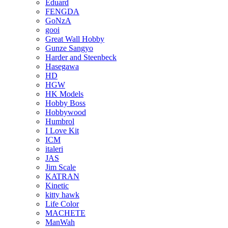
Eduard
FENGDA
GoNzA
gooi
Great Wall Hobby
Gunze Sangyo
Harder and Steenbeck
Hasegawa
HD
HGW
HK Models
Hobby Boss
Hobbywood
Humbrol
I Love Kit
ICM
italeri
JAS
Jim Scale
KATRAN
Kinetic
kitty hawk
Life Color
MACHETE
ManWah