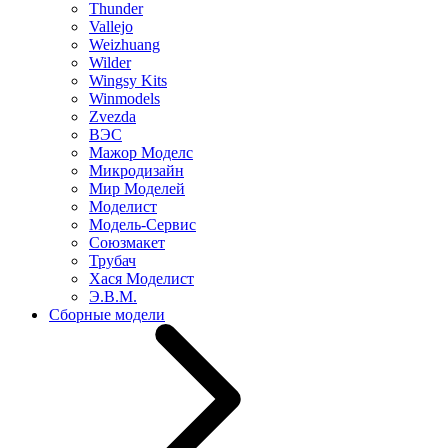
Thunder
Vallejo
Weizhuang
Wilder
Wingsy Kits
Winmodels
Zvezda
ВЭС
Мажор Моделс
Микродизайн
Мир Моделей
Моделист
Модель-Сервис
Союзмакет
Трубач
Хася Моделист
Э.В.М.
Сборные модели