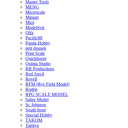
Master Tools
MENG
Microscale
Miniart
Miol
ModelSvit
Olfa
Pacific88
Panda Hobby
petr dousek
Print Scale
Quickboost
Quinta Studio
RB Productions
Red Anvil
Revell
RFM (Rye Field Model)
Roden
RPG SCALE MODEL
Sabre Model
Sc Johnson
South front
Special Hobby
TAKOM
Tamiya