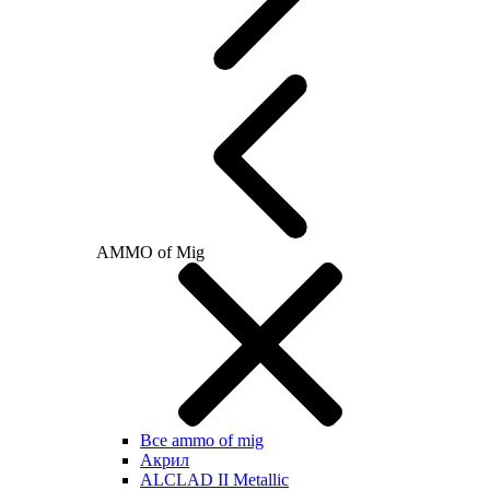
AMMO of Mig
Все ammo of mig
Акрил
ALCLAD II Metallic