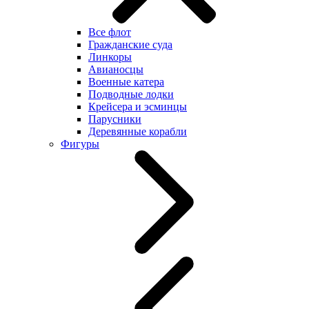
Все флот
Гражданские суда
Линкоры
Авианосцы
Военные катера
Подводные лодки
Крейсера и эсминцы
Парусники
Деревянные корабли
Фигуры