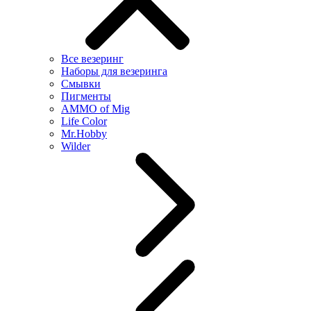
Все везеринг
Наборы для везеринга
Смывки
Пигменты
AMMO of Mig
Life Color
Mr.Hobby
Wilder