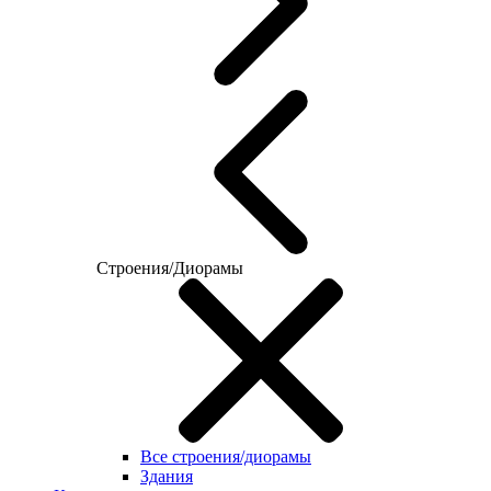
Строения/Диорамы
Все строения/диорамы
Здания