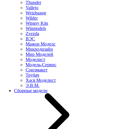
Thunder
Vallejo
Weizhuang
Wilder
Wingsy Kits
Winmodels
Zvezda
ВЭС
Мажор Моделс
Микродизайн
Мир Моделей
Моделист
Модель-Сервис
Союзмакет
Трубач
Хася Моделист
Э.В.М.
Сборные модели