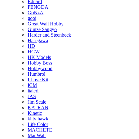
Eduard
FENGDA
GoNzA
gooi
Great Wall Hobby
Gunze Sangyo
Harder and Steenbeck
Hasegawa
HD
HGW
HK Models
Hobby Boss
Hobbywood
Humbrol
I Love Kit
ICM
italeri
JAS
Jim Scale
KATRAN
Kinetic
kitty hawk
Life Color
MACHETE
ManWah