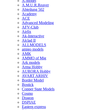
A-Model
A.M.U.R.Reaver
Abteilung 502
Academy
ACE
Advanced Modeling
AFV-Club
Airfix
Ak-Interactive
Alclad II
ALLMODELS
amigo models
AMK
AMMO of Mig
Ark models
Arma Hobby
AURORA Hobby
AVART ARHIV
Border Model
Bostick
Copper State Models
Cosmo
Dragon
DSPIAE
Eastern express