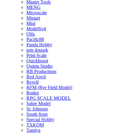
Master Tools
MENG
Microscale
Miniart
Miol
ModelSvit
Olfa
Pacific88
Panda Hobby
petr dousek
Print Scale
Quickboost
Quinta Studio
RB Productions
Red Anvil
Revell
RFM (Rye Field Model)
Roden
RPG SCALE MODEL
Sabre Model
Sc Johnson
South front
Special Hobby
TAKOM
Tamiya