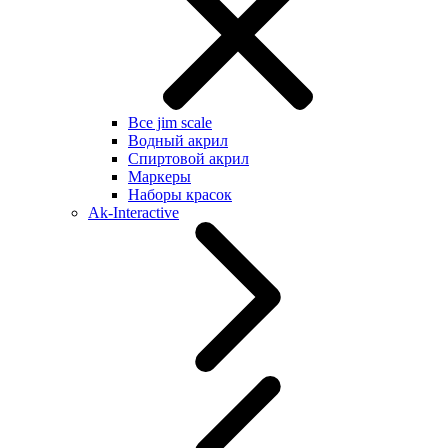
Все jim scale
Водный акрил
Спиртовой акрил
Маркеры
Наборы красок
Ak-Interactive