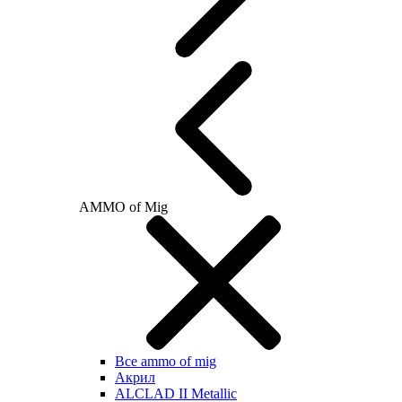
AMMO of Mig
Все ammo of mig
Акрил
ALCLAD II Metallic