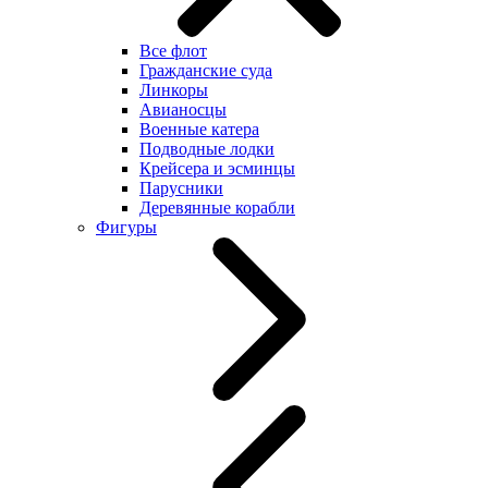
Все флот
Гражданские суда
Линкоры
Авианосцы
Военные катера
Подводные лодки
Крейсера и эсминцы
Парусники
Деревянные корабли
Фигуры