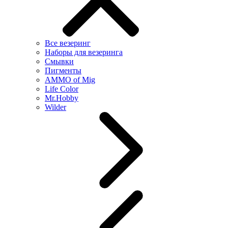
Все везеринг
Наборы для везеринга
Смывки
Пигменты
AMMO of Mig
Life Color
Mr.Hobby
Wilder