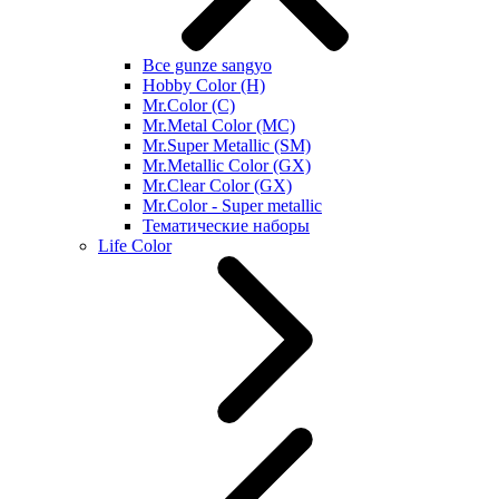
Все gunze sangyo
Hobby Color (H)
Mr.Color (C)
Mr.Metal Color (MC)
Mr.Super Metallic (SM)
Mr.Metallic Color (GX)
Mr.Clear Color (GX)
Mr.Color - Super metallic
Тематические наборы
Life Color