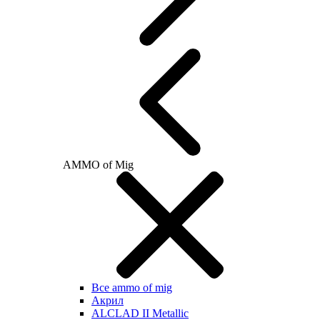
AMMO of Mig
Все ammo of mig
Акрил
ALCLAD II Metallic