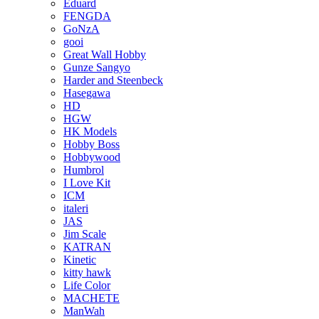
Eduard
FENGDA
GoNzA
gooi
Great Wall Hobby
Gunze Sangyo
Harder and Steenbeck
Hasegawa
HD
HGW
HK Models
Hobby Boss
Hobbywood
Humbrol
I Love Kit
ICM
italeri
JAS
Jim Scale
KATRAN
Kinetic
kitty hawk
Life Color
MACHETE
ManWah