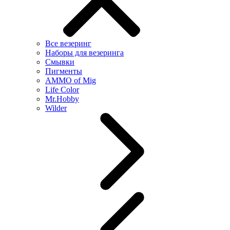
Все везеринг
Наборы для везеринга
Смывки
Пигменты
AMMO of Mig
Life Color
Mr.Hobby
Wilder