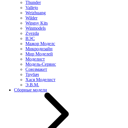
Thunder
Vallejo
Weizhuang
Wilder
Wingsy Kits
Winmodels
Zvezda
ВЭС
Мажор Моделс
Микродизайн
Мир Моделей
Моделист
Модель-Сервис
Союзмакет
Трубач
Хася Моделист
Э.В.М.
Сборные модели