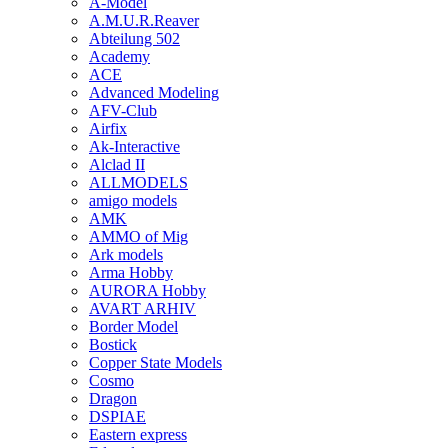
A-Model
A.M.U.R.Reaver
Abteilung 502
Academy
ACE
Advanced Modeling
AFV-Club
Airfix
Ak-Interactive
Alclad II
ALLMODELS
amigo models
AMK
AMMO of Mig
Ark models
Arma Hobby
AURORA Hobby
AVART ARHIV
Border Model
Bostick
Copper State Models
Cosmo
Dragon
DSPIAE
Eastern express