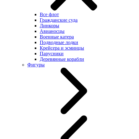
Все флот
Гражданские суда
Линкоры
Авианосцы
Военные катера
Подводные лодки
Крейсера и эсминцы
Парусники
Деревянные корабли
Фигуры