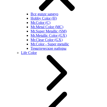
Все gunze sangyo
Hobby Color (H)
Mr.Color (C)
Mr.Metal Color (MC)
Mr.Super Metallic (SM)
Mr.Metallic Color (GX)
Mr.Clear Color (GX)
Mr.Color - Super metallic
Тематические наборы
Life Color