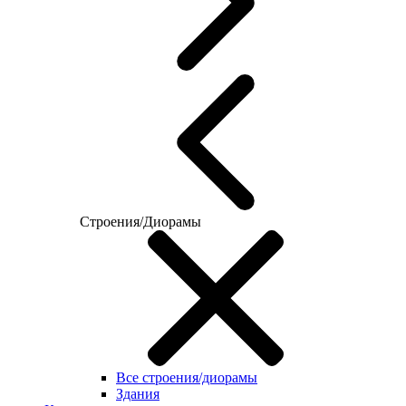
Строения/Диорамы
Все строения/диорамы
Здания