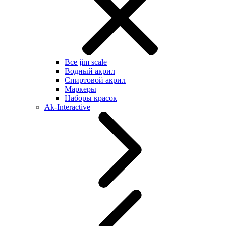
Все jim scale
Водный акрил
Спиртовой акрил
Маркеры
Наборы красок
Ak-Interactive