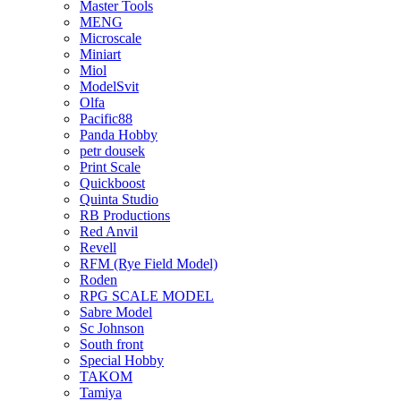
Master Tools
MENG
Microscale
Miniart
Miol
ModelSvit
Olfa
Pacific88
Panda Hobby
petr dousek
Print Scale
Quickboost
Quinta Studio
RB Productions
Red Anvil
Revell
RFM (Rye Field Model)
Roden
RPG SCALE MODEL
Sabre Model
Sc Johnson
South front
Special Hobby
TAKOM
Tamiya