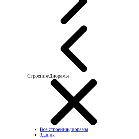
Строения/Диорамы
Все строения/диорамы
Здания