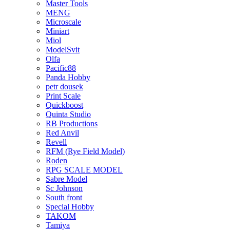
Master Tools
MENG
Microscale
Miniart
Miol
ModelSvit
Olfa
Pacific88
Panda Hobby
petr dousek
Print Scale
Quickboost
Quinta Studio
RB Productions
Red Anvil
Revell
RFM (Rye Field Model)
Roden
RPG SCALE MODEL
Sabre Model
Sc Johnson
South front
Special Hobby
TAKOM
Tamiya