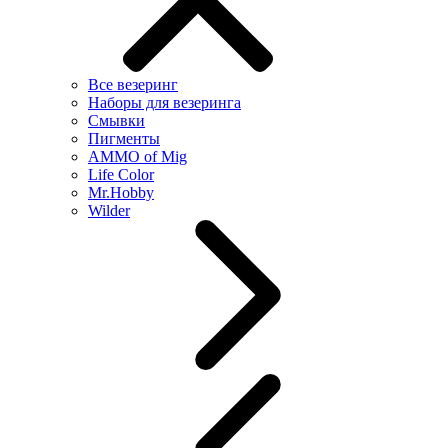
Все везеринг
Наборы для везеринга
Смывки
Пигменты
AMMO of Mig
Life Color
Mr.Hobby
Wilder