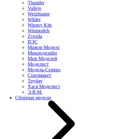
Thunder
Vallejo
Weizhuang
Wilder
Wingsy Kits
Winmodels
Zvezda
ВЭС
Мажор Моделс
Микродизайн
Мир Моделей
Моделист
Модель-Сервис
Союзмакет
Трубач
Хася Моделист
Э.В.М.
Сборные модели