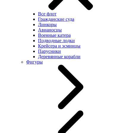
Все флот
Гражданские суда
Линкоры
Авианосцы
Военные катера
Подводные лодки
Крейсера и эсминцы
Парусники
Деревянные корабли
Фигуры