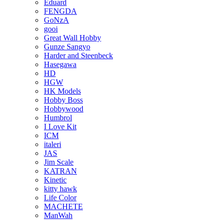
Eduard
FENGDA
GoNzA
gooi
Great Wall Hobby
Gunze Sangyo
Harder and Steenbeck
Hasegawa
HD
HGW
HK Models
Hobby Boss
Hobbywood
Humbrol
I Love Kit
ICM
italeri
JAS
Jim Scale
KATRAN
Kinetic
kitty hawk
Life Color
MACHETE
ManWah