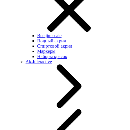
Все jim scale
Водный акрил
Спиртовой акрил
Маркеры
Наборы красок
Ak-Interactive