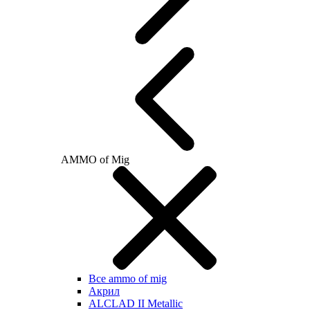
AMMO of Mig
Все ammo of mig
Акрил
ALCLAD II Metallic