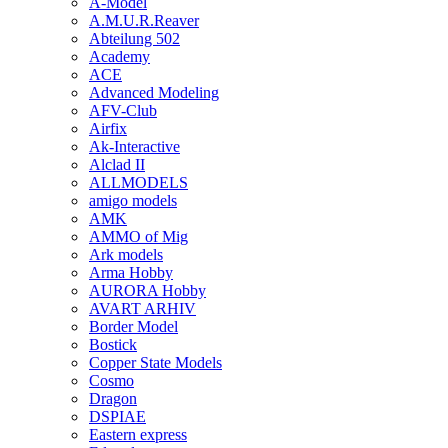
A-Model
A.M.U.R.Reaver
Abteilung 502
Academy
ACE
Advanced Modeling
AFV-Club
Airfix
Ak-Interactive
Alclad II
ALLMODELS
amigo models
AMK
AMMO of Mig
Ark models
Arma Hobby
AURORA Hobby
AVART ARHIV
Border Model
Bostick
Copper State Models
Cosmo
Dragon
DSPIAE
Eastern express