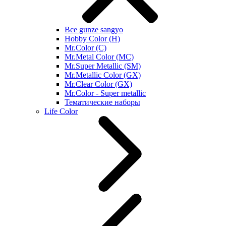
Все gunze sangyo
Hobby Color (H)
Mr.Color (C)
Mr.Metal Color (MC)
Mr.Super Metallic (SM)
Mr.Metallic Color (GX)
Mr.Clear Color (GX)
Mr.Color - Super metallic
Тематические наборы
Life Color