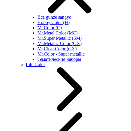
Все gunze sangyo
Hobby Color (H)
Mr.Color (C)
Mr.Metal Color (MC)
Mr.Super Metallic (SM)
Mr.Metallic Color (GX)
Mr.Clear Color (GX)
Mr.Color - Super metallic
Тематические наборы
Life Color