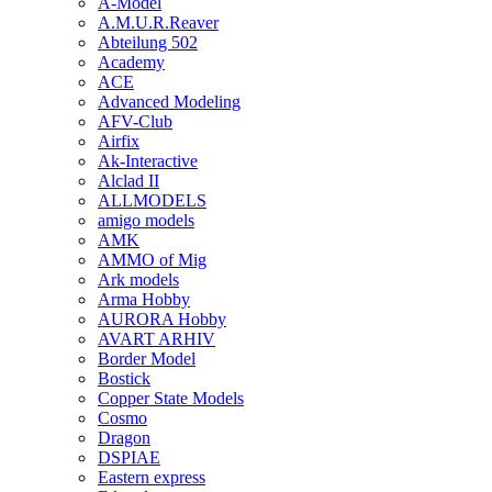
A-Model
A.M.U.R.Reaver
Abteilung 502
Academy
ACE
Advanced Modeling
AFV-Club
Airfix
Ak-Interactive
Alclad II
ALLMODELS
amigo models
AMK
AMMO of Mig
Ark models
Arma Hobby
AURORA Hobby
AVART ARHIV
Border Model
Bostick
Copper State Models
Cosmo
Dragon
DSPIAE
Eastern express