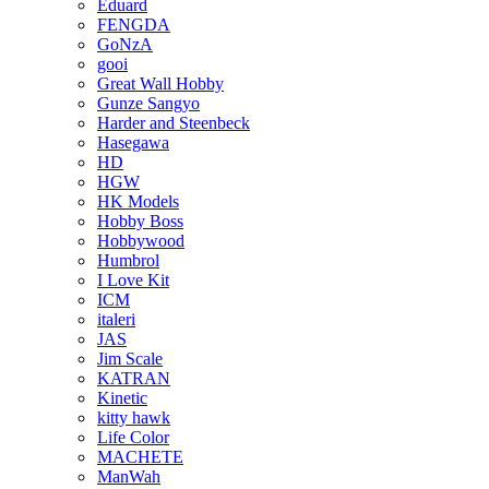
Eduard
FENGDA
GoNzA
gooi
Great Wall Hobby
Gunze Sangyo
Harder and Steenbeck
Hasegawa
HD
HGW
HK Models
Hobby Boss
Hobbywood
Humbrol
I Love Kit
ICM
italeri
JAS
Jim Scale
KATRAN
Kinetic
kitty hawk
Life Color
MACHETE
ManWah