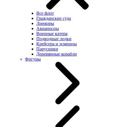
Все флот
Гражданские суда
Линкоры
Авианосцы
Военные катера
Подводные лодки
Крейсера и эсминцы
Парусники
Деревянные корабли
Фигуры