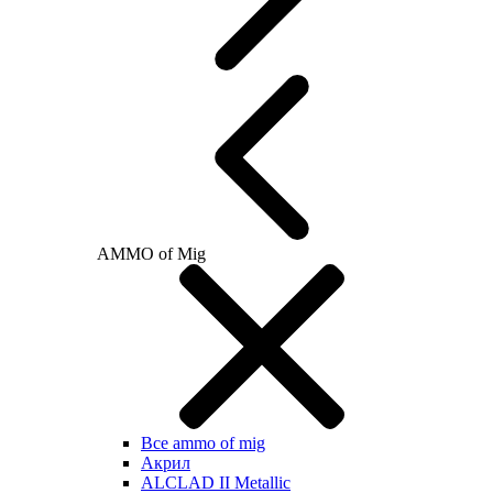
AMMO of Mig
Все ammo of mig
Акрил
ALCLAD II Metallic