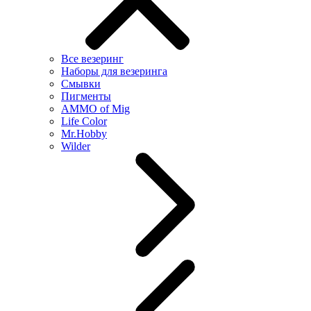
Все везеринг
Наборы для везеринга
Смывки
Пигменты
AMMO of Mig
Life Color
Mr.Hobby
Wilder