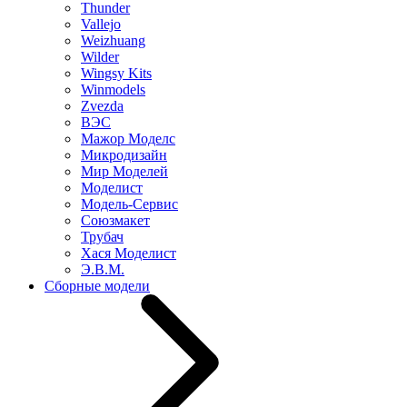
Thunder
Vallejo
Weizhuang
Wilder
Wingsy Kits
Winmodels
Zvezda
ВЭС
Мажор Моделс
Микродизайн
Мир Моделей
Моделист
Модель-Сервис
Союзмакет
Трубач
Хася Моделист
Э.В.М.
Сборные модели