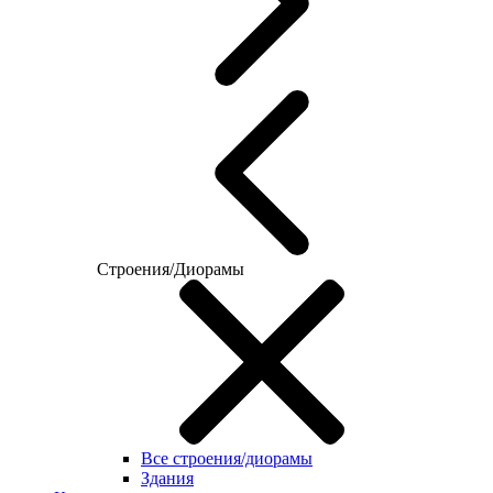
Строения/Диорамы
Все строения/диорамы
Здания