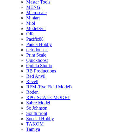
Master Tools
MENG
Microscale
Miniart
Miol
ModelSvit
Olfa
Pacific88
Panda Hobby
petr dousek
Print Scale
Quickboost
Quinta Studio
RB Productions
Red Anvil
Revell
RFM (Rye Field Model)
Roden
RPG SCALE MODEL
Sabre Model
Sc Johnson
South front
Special Hobby
TAKOM
Tamiya