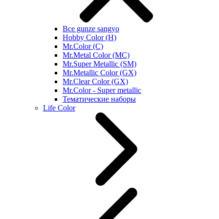
Все gunze sangyo
Hobby Color (H)
Mr.Color (C)
Mr.Metal Color (MC)
Mr.Super Metallic (SM)
Mr.Metallic Color (GX)
Mr.Clear Color (GX)
Mr.Color - Super metallic
Тематические наборы
Life Color