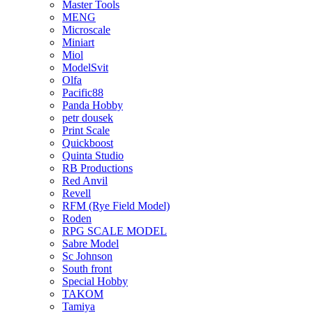
Master Tools
MENG
Microscale
Miniart
Miol
ModelSvit
Olfa
Pacific88
Panda Hobby
petr dousek
Print Scale
Quickboost
Quinta Studio
RB Productions
Red Anvil
Revell
RFM (Rye Field Model)
Roden
RPG SCALE MODEL
Sabre Model
Sc Johnson
South front
Special Hobby
TAKOM
Tamiya