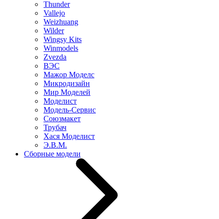
Thunder
Vallejo
Weizhuang
Wilder
Wingsy Kits
Winmodels
Zvezda
ВЭС
Мажор Моделс
Микродизайн
Мир Моделей
Моделист
Модель-Сервис
Союзмакет
Трубач
Хася Моделист
Э.В.М.
Сборные модели