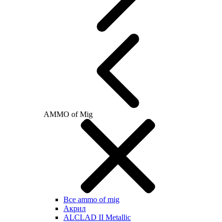
AMMO of Mig
Все ammo of mig
Акрил
ALCLAD II Metallic