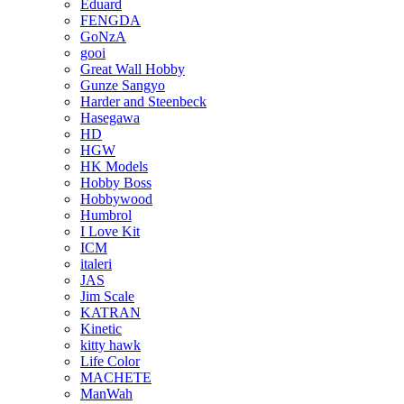
Eduard
FENGDA
GoNzA
gooi
Great Wall Hobby
Gunze Sangyo
Harder and Steenbeck
Hasegawa
HD
HGW
HK Models
Hobby Boss
Hobbywood
Humbrol
I Love Kit
ICM
italeri
JAS
Jim Scale
KATRAN
Kinetic
kitty hawk
Life Color
MACHETE
ManWah