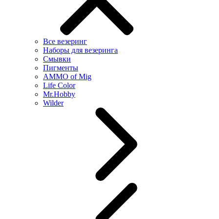
Все везеринг
Наборы для везеринга
Смывки
Пигменты
AMMO of Mig
Life Color
Mr.Hobby
Wilder