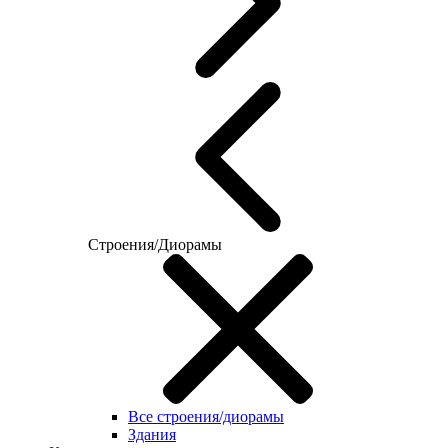
Строения/Диорамы
Все строения/диорамы
Здания