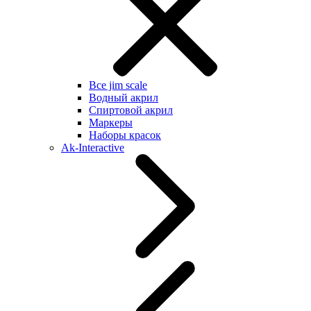
Все jim scale
Водный акрил
Спиртовой акрил
Маркеры
Наборы красок
Ak-Interactive