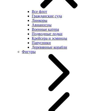
Все флот
Гражданские суда
Линкоры
Авианосцы
Военные катера
Подводные лодки
Крейсера и эсминцы
Парусники
Деревянные корабли
Фигуры