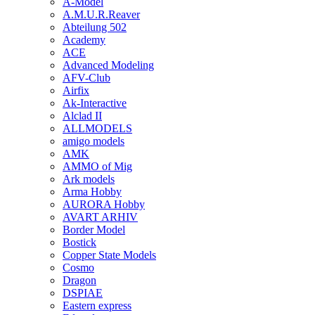
A-Model
A.M.U.R.Reaver
Abteilung 502
Academy
ACE
Advanced Modeling
AFV-Club
Airfix
Ak-Interactive
Alclad II
ALLMODELS
amigo models
AMK
AMMO of Mig
Ark models
Arma Hobby
AURORA Hobby
AVART ARHIV
Border Model
Bostick
Copper State Models
Cosmo
Dragon
DSPIAE
Eastern express