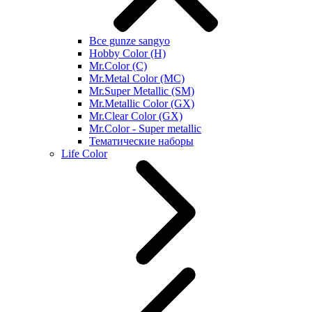
Все gunze sangyo
Hobby Color (H)
Mr.Color (C)
Mr.Metal Color (MC)
Mr.Super Metallic (SM)
Mr.Metallic Color (GX)
Mr.Clear Color (GX)
Mr.Color - Super metallic
Тематические наборы
Life Color