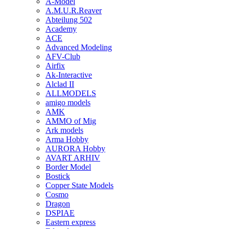
A-Model
A.M.U.R.Reaver
Abteilung 502
Academy
ACE
Advanced Modeling
AFV-Club
Airfix
Ak-Interactive
Alclad II
ALLMODELS
amigo models
AMK
AMMO of Mig
Ark models
Arma Hobby
AURORA Hobby
AVART ARHIV
Border Model
Bostick
Copper State Models
Cosmo
Dragon
DSPIAE
Eastern express