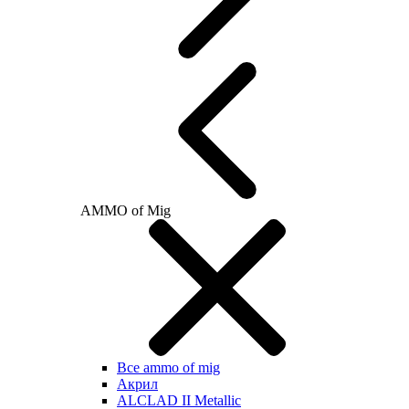
AMMO of Mig
Все ammo of mig
Акрил
ALCLAD II Metallic