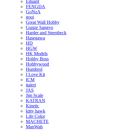
Eduard
FENGDA
GoNzA
gooi
Great Wall Hobby
Gunze Sangyo
Harder and Steenbeck
Hasegawa
HD
HGW
HK Models
Hobby Boss
Hobbywood
Humbrol
I Love Kit
ICM
italeri
JAS
Jim Scale
KATRAN
Kinetic
kitty hawk
Life Color
MACHETE
ManWah