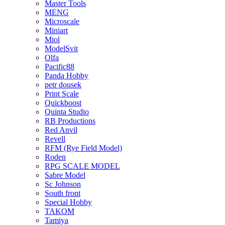
Master Tools
MENG
Microscale
Miniart
Miol
ModelSvit
Olfa
Pacific88
Panda Hobby
petr dousek
Print Scale
Quickboost
Quinta Studio
RB Productions
Red Anvil
Revell
RFM (Rye Field Model)
Roden
RPG SCALE MODEL
Sabre Model
Sc Johnson
South front
Special Hobby
TAKOM
Tamiya