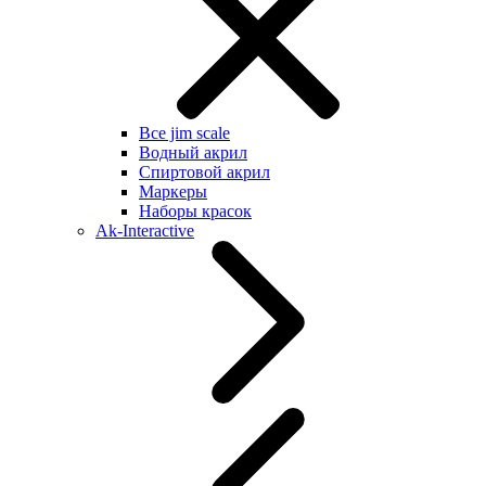
Все jim scale
Водный акрил
Спиртовой акрил
Маркеры
Наборы красок
Ak-Interactive