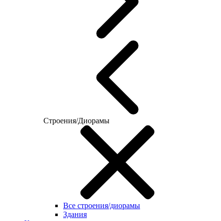
Строения/Диорамы
Все строения/диорамы
Здания