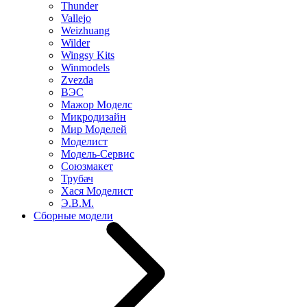
Thunder
Vallejo
Weizhuang
Wilder
Wingsy Kits
Winmodels
Zvezda
ВЭС
Мажор Моделс
Микродизайн
Мир Моделей
Моделист
Модель-Сервис
Союзмакет
Трубач
Хася Моделист
Э.В.М.
Сборные модели