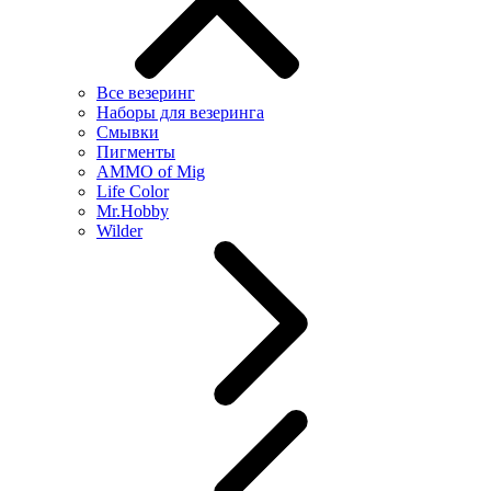
Все везеринг
Наборы для везеринга
Смывки
Пигменты
AMMO of Mig
Life Color
Mr.Hobby
Wilder