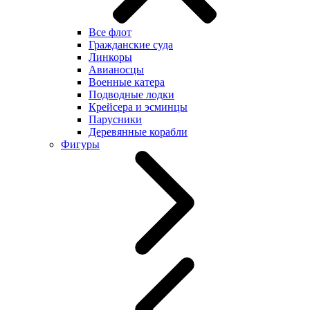
Все флот
Гражданские суда
Линкоры
Авианосцы
Военные катера
Подводные лодки
Крейсера и эсминцы
Парусники
Деревянные корабли
Фигуры