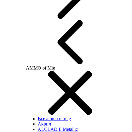
AMMO of Mig
Все ammo of mig
Акрил
ALCLAD II Metallic