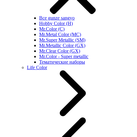
Все gunze sangyo
Hobby Color (H)
Mr.Color (C)
Mr.Metal Color (MC)
Mr.Super Metallic (SM)
Mr.Metallic Color (GX)
Mr.Clear Color (GX)
Mr.Color - Super metallic
Тематические наборы
Life Color