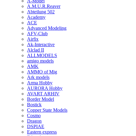
A-Model
A.M.U.R.Reaver
Abteilung 502
Academy
ACE
Advanced Modeling
AFV-Club
Airfix
Ak-Interactive
Alclad II
ALLMODELS
amigo models
AMK
AMMO of Mig
Ark models
Arma Hobby
AURORA Hobby
AVART ARHIV
Border Model
Bostick
Copper State Models
Cosmo
Dragon
DSPIAE
Eastern express