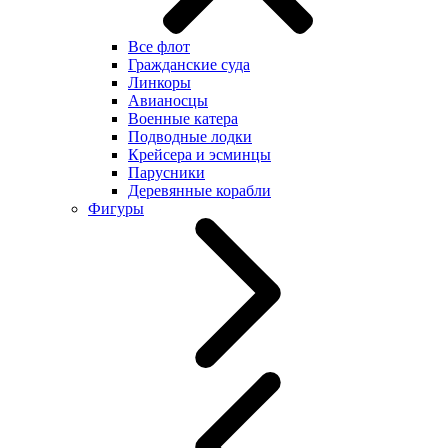
Все флот
Гражданские суда
Линкоры
Авианосцы
Военные катера
Подводные лодки
Крейсера и эсминцы
Парусники
Деревянные корабли
Фигуры