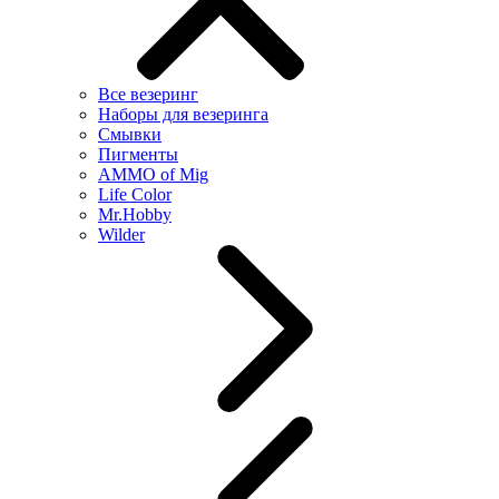
Все везеринг
Наборы для везеринга
Смывки
Пигменты
AMMO of Mig
Life Color
Mr.Hobby
Wilder