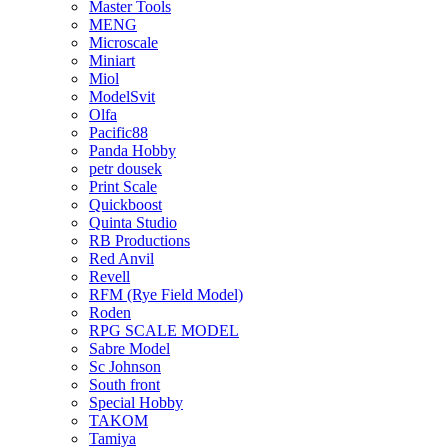
Master Tools
MENG
Microscale
Miniart
Miol
ModelSvit
Olfa
Pacific88
Panda Hobby
petr dousek
Print Scale
Quickboost
Quinta Studio
RB Productions
Red Anvil
Revell
RFM (Rye Field Model)
Roden
RPG SCALE MODEL
Sabre Model
Sc Johnson
South front
Special Hobby
TAKOM
Tamiya