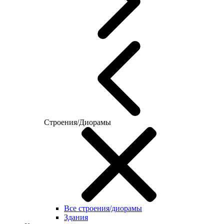
Строения/Диорамы
Все строения/диорамы
Здания