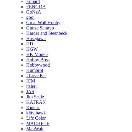
Eduard
FENGDA
GoNzA
gooi
Great Wall Hobby
Gunze Sangyo
Harder and Steenbeck
Hasegawa
HD
HGW
HK Models
Hobby Boss
Hobbywood
Humbrol
I Love Kit
ICM
italeri
JAS
Jim Scale
KATRAN
Kinetic
kitty hawk
Life Color
MACHETE
ManWah