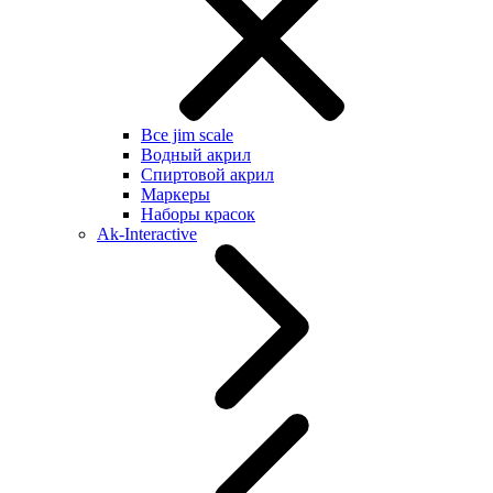
Все jim scale
Водный акрил
Спиртовой акрил
Маркеры
Наборы красок
Ak-Interactive