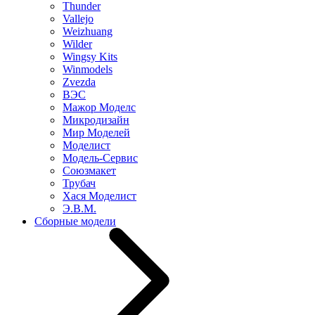
Thunder
Vallejo
Weizhuang
Wilder
Wingsy Kits
Winmodels
Zvezda
ВЭС
Мажор Моделс
Микродизайн
Мир Моделей
Моделист
Модель-Сервис
Союзмакет
Трубач
Хася Моделист
Э.В.М.
Сборные модели