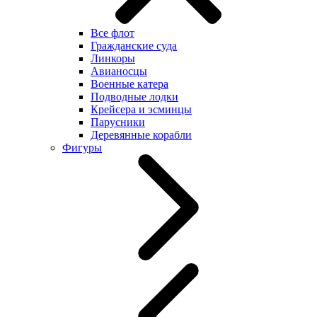
Все флот
Гражданские суда
Линкоры
Авианосцы
Военные катера
Подводные лодки
Крейсера и эсминцы
Парусники
Деревянные корабли
Фигуры