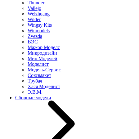
Thunder
Vallejo
Weizhuang
Wilder
Wingsy Kits
Winmodels
Zvezda
ВЭС
Мажор Моделс
Микродизайн
Мир Моделей
Моделист
Модель-Сервис
Союзмакет
Трубач
Хася Моделист
Э.В.М.
Сборные модели