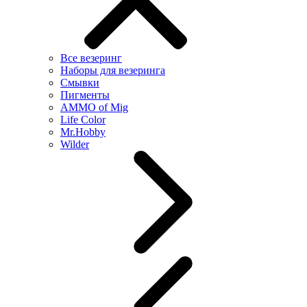
Все везеринг
Наборы для везеринга
Смывки
Пигменты
AMMO of Mig
Life Color
Mr.Hobby
Wilder