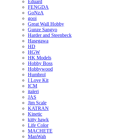
Eduard
FENGDA
GoNzA
gooi
Great Wall Hobby
Gunze Sangyo
Harder and Steenbeck
Hasegawa
HD
HGW
HK Models
Hobby Boss
Hobbywood
Humbrol
I Love Kit
ICM
italeri
JAS
Jim Scale
KATRAN
Kinetic
kitty hawk
Life Color
MACHETE
ManWah