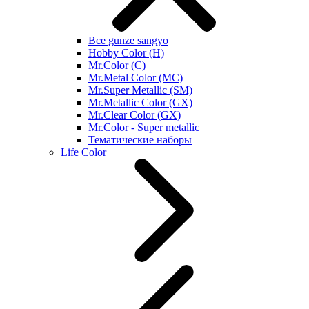
Все gunze sangyo
Hobby Color (H)
Mr.Color (C)
Mr.Metal Color (MC)
Mr.Super Metallic (SM)
Mr.Metallic Color (GX)
Mr.Clear Color (GX)
Mr.Color - Super metallic
Тематические наборы
Life Color