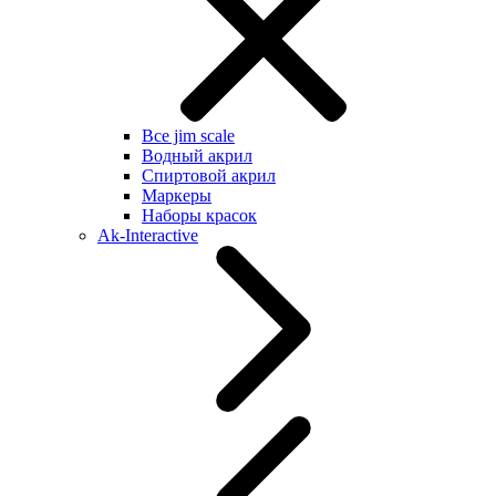
Все jim scale
Водный акрил
Спиртовой акрил
Маркеры
Наборы красок
Ak-Interactive