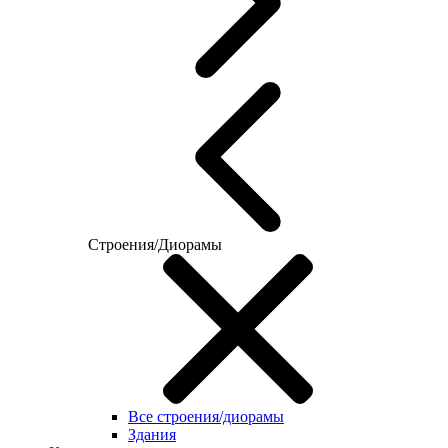
Строения/Диорамы
Все строения/диорамы
Здания