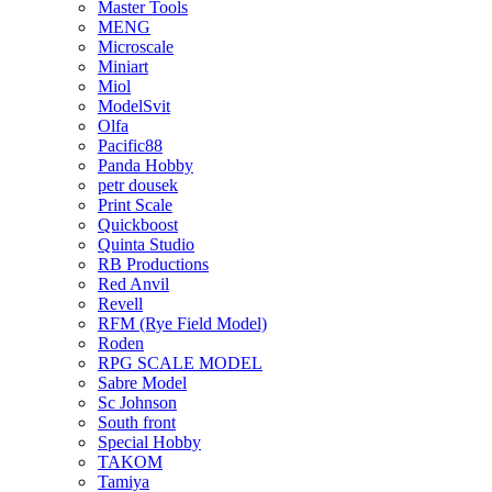
Master Tools
MENG
Microscale
Miniart
Miol
ModelSvit
Olfa
Pacific88
Panda Hobby
petr dousek
Print Scale
Quickboost
Quinta Studio
RB Productions
Red Anvil
Revell
RFM (Rye Field Model)
Roden
RPG SCALE MODEL
Sabre Model
Sc Johnson
South front
Special Hobby
TAKOM
Tamiya