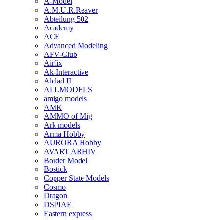
A-Model
A.M.U.R.Reaver
Abteilung 502
Academy
ACE
Advanced Modeling
AFV-Club
Airfix
Ak-Interactive
Alclad II
ALLMODELS
amigo models
AMK
AMMO of Mig
Ark models
Arma Hobby
AURORA Hobby
AVART ARHIV
Border Model
Bostick
Copper State Models
Cosmo
Dragon
DSPIAE
Eastern express