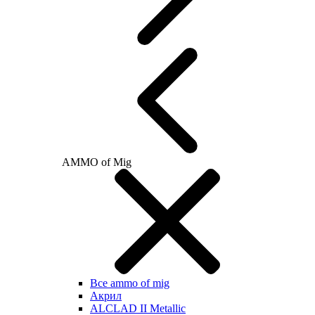
AMMO of Mig
Все ammo of mig
Акрил
ALCLAD II Metallic