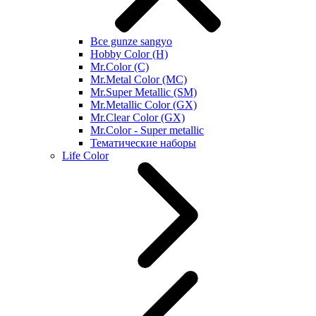
Все gunze sangyo
Hobby Color (H)
Mr.Color (C)
Mr.Metal Color (MC)
Mr.Super Metallic (SM)
Mr.Metallic Color (GX)
Mr.Clear Color (GX)
Mr.Color - Super metallic
Тематические наборы
Life Color