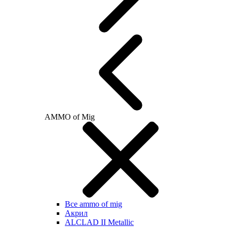
AMMO of Mig
Все ammo of mig
Акрил
ALCLAD II Metallic