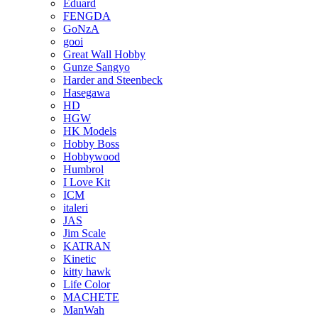
Eduard
FENGDA
GoNzA
gooi
Great Wall Hobby
Gunze Sangyo
Harder and Steenbeck
Hasegawa
HD
HGW
HK Models
Hobby Boss
Hobbywood
Humbrol
I Love Kit
ICM
italeri
JAS
Jim Scale
KATRAN
Kinetic
kitty hawk
Life Color
MACHETE
ManWah