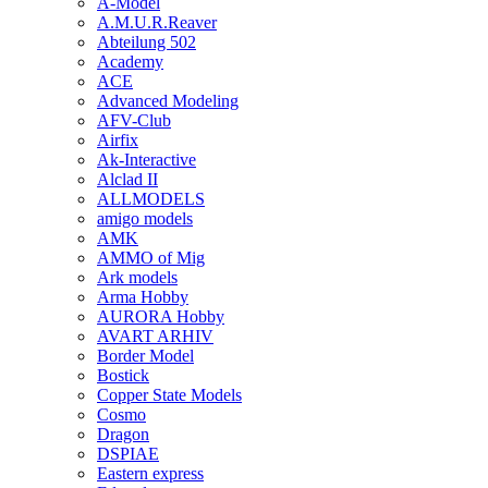
A-Model
A.M.U.R.Reaver
Abteilung 502
Academy
ACE
Advanced Modeling
AFV-Club
Airfix
Ak-Interactive
Alclad II
ALLMODELS
amigo models
AMK
AMMO of Mig
Ark models
Arma Hobby
AURORA Hobby
AVART ARHIV
Border Model
Bostick
Copper State Models
Cosmo
Dragon
DSPIAE
Eastern express