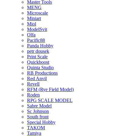
Master Tools
MENG
Microscale
Miniart
Miol
ModelSvit
Olfa
Pacific88
Panda Hobby
petr dousek
Print Scale
Quickboost
Quinta Studio
RB Productions
Red Anvil
Revell
RFM (Rye Field Model)
Roden
RPG SCALE MODEL
Sabre Model
Sc Johnson
South front
Special Hobby
TAKOM
Tamiya