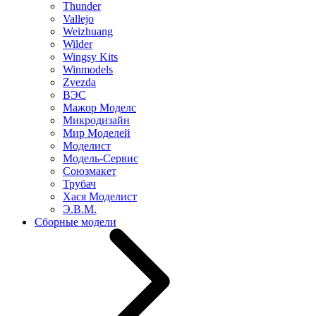
Thunder
Vallejo
Weizhuang
Wilder
Wingsy Kits
Winmodels
Zvezda
ВЭС
Мажор Моделс
Микродизайн
Мир Моделей
Моделист
Модель-Сервис
Союзмакет
Трубач
Хася Моделист
Э.В.М.
Сборные модели