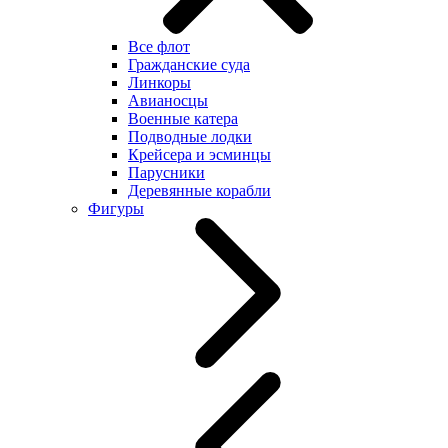
Все флот
Гражданские суда
Линкоры
Авианосцы
Военные катера
Подводные лодки
Крейсера и эсминцы
Парусники
Деревянные корабли
Фигуры