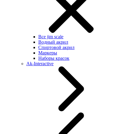
Все jim scale
Водный акрил
Спиртовой акрил
Маркеры
Наборы красок
Ak-Interactive