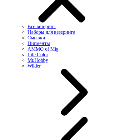
Все везеринг
Наборы для везеринга
Смывки
Пигменты
AMMO of Mig
Life Color
Mr.Hobby
Wilder