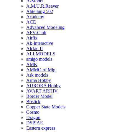
A-Model
A.M.U.R.Reaver
Abteilung 502
Academy
ACE
Advanced Modeling
AFV-Club
Airfix
Ak-Interactive
Alclad II
ALLMODELS
amigo models
AMK
AMMO of Mig
Ark models
Arma Hobby
AURORA Hobby
AVART ARHIV
Border Model
Bostick
Copper State Models
Cosmo
Dragon
DSPIAE
Eastern express