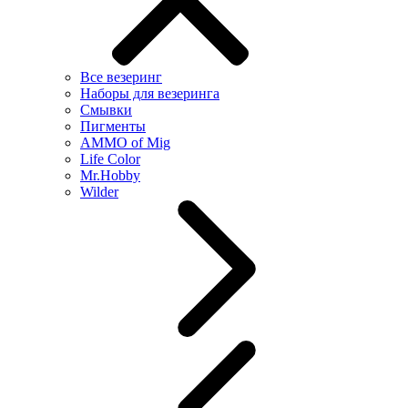
Все везеринг
Наборы для везеринга
Смывки
Пигменты
AMMO of Mig
Life Color
Mr.Hobby
Wilder