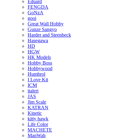
Eduard
FENGDA
GoNzA
gooi
Great Wall Hobby
Gunze Sangyo
Harder and Steenbeck
Hasegawa
HD
HGW
HK Models
Hobby Boss
Hobbywood
Humbrol
I Love Kit
ICM
italeri
JAS
Jim Scale
KATRAN
Kinetic
kitty hawk
Life Color
MACHETE
ManWah