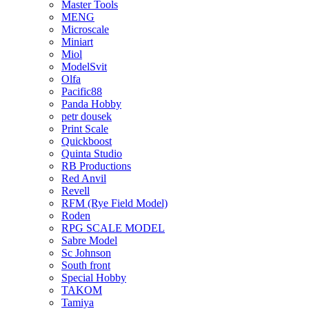
Master Tools
MENG
Microscale
Miniart
Miol
ModelSvit
Olfa
Pacific88
Panda Hobby
petr dousek
Print Scale
Quickboost
Quinta Studio
RB Productions
Red Anvil
Revell
RFM (Rye Field Model)
Roden
RPG SCALE MODEL
Sabre Model
Sc Johnson
South front
Special Hobby
TAKOM
Tamiya