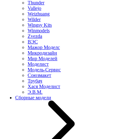
Thunder
Vallejo
Weizhuang
Wilder
Wingsy Kits
Winmodels
Zvezda
ВЭС
Мажор Моделс
Микродизайн
Мир Моделей
Моделист
Модель-Сервис
Союзмакет
Трубач
Хася Моделист
Э.В.М.
Сборные модели