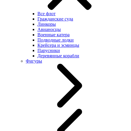
Все флот
Гражданские суда
Линкоры
Авианосцы
Военные катера
Подводные лодки
Крейсера и эсминцы
Парусники
Деревянные корабли
Фигуры