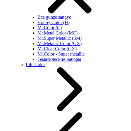
Все gunze sangyo
Hobby Color (H)
Mr.Color (C)
Mr.Metal Color (MC)
Mr.Super Metallic (SM)
Mr.Metallic Color (GX)
Mr.Clear Color (GX)
Mr.Color - Super metallic
Тематические наборы
Life Color