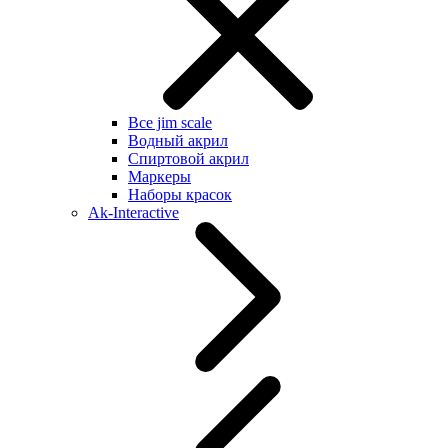
Все jim scale
Водный акрил
Спиртовой акрил
Маркеры
Наборы красок
Ak-Interactive