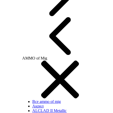
AMMO of Mig
Все ammo of mig
Акрил
ALCLAD II Metallic