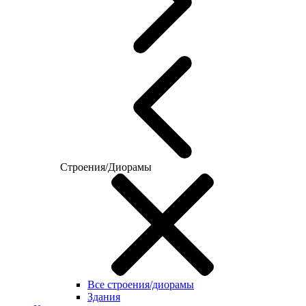
Строения/Диорамы
Все строения/диорамы
Здания