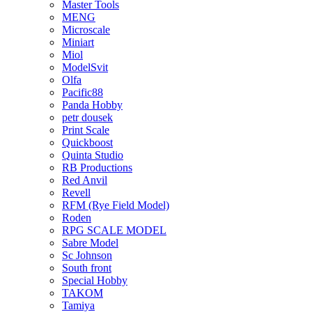
Master Tools
MENG
Microscale
Miniart
Miol
ModelSvit
Olfa
Pacific88
Panda Hobby
petr dousek
Print Scale
Quickboost
Quinta Studio
RB Productions
Red Anvil
Revell
RFM (Rye Field Model)
Roden
RPG SCALE MODEL
Sabre Model
Sc Johnson
South front
Special Hobby
TAKOM
Tamiya