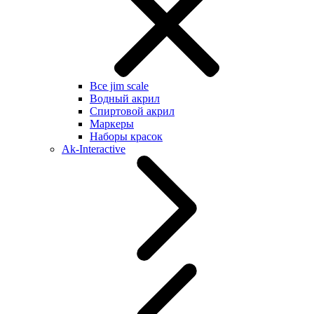
Все jim scale
Водный акрил
Спиртовой акрил
Маркеры
Наборы красок
Ak-Interactive