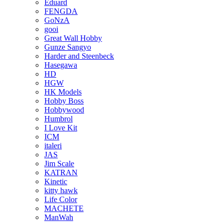
Eduard
FENGDA
GoNzA
gooi
Great Wall Hobby
Gunze Sangyo
Harder and Steenbeck
Hasegawa
HD
HGW
HK Models
Hobby Boss
Hobbywood
Humbrol
I Love Kit
ICM
italeri
JAS
Jim Scale
KATRAN
Kinetic
kitty hawk
Life Color
MACHETE
ManWah