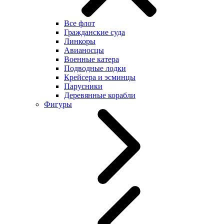
Все флот
Гражданские суда
Линкоры
Авианосцы
Военные катера
Подводные лодки
Крейсера и эсминцы
Парусники
Деревянные корабли
Фигуры