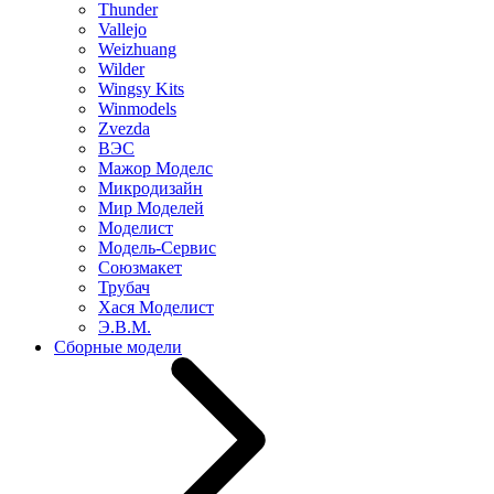
Thunder
Vallejo
Weizhuang
Wilder
Wingsy Kits
Winmodels
Zvezda
ВЭС
Мажор Моделс
Микродизайн
Мир Моделей
Моделист
Модель-Сервис
Союзмакет
Трубач
Хася Моделист
Э.В.М.
Сборные модели