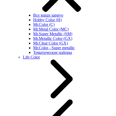
Все gunze sangyo
Hobby Color (H)
Mr.Color (C)
Mr.Metal Color (MC)
Mr.Super Metallic (SM)
Mr.Metallic Color (GX)
Mr.Clear Color (GX)
Mr.Color - Super metallic
Тематические наборы
Life Color