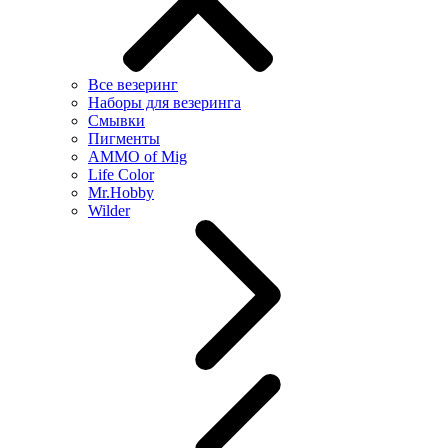
Все везеринг
Наборы для везеринга
Смывки
Пигменты
AMMO of Mig
Life Color
Mr.Hobby
Wilder