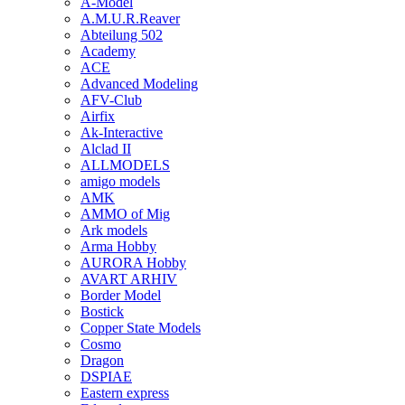
A-Model
A.M.U.R.Reaver
Abteilung 502
Academy
ACE
Advanced Modeling
AFV-Club
Airfix
Ak-Interactive
Alclad II
ALLMODELS
amigo models
AMK
AMMO of Mig
Ark models
Arma Hobby
AURORA Hobby
AVART ARHIV
Border Model
Bostick
Copper State Models
Cosmo
Dragon
DSPIAE
Eastern express