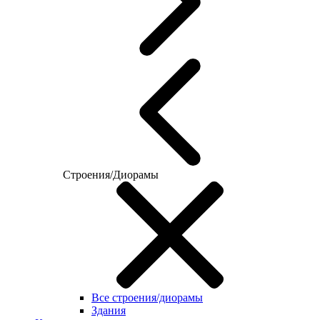
Строения/Диорамы
Все строения/диорамы
Здания