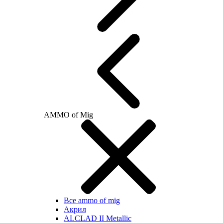
AMMO of Mig
Все ammo of mig
Акрил
ALCLAD II Metallic