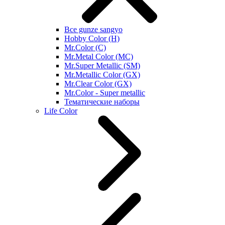
Все gunze sangyo
Hobby Color (H)
Mr.Color (C)
Mr.Metal Color (MC)
Mr.Super Metallic (SM)
Mr.Metallic Color (GX)
Mr.Clear Color (GX)
Mr.Color - Super metallic
Тематические наборы
Life Color