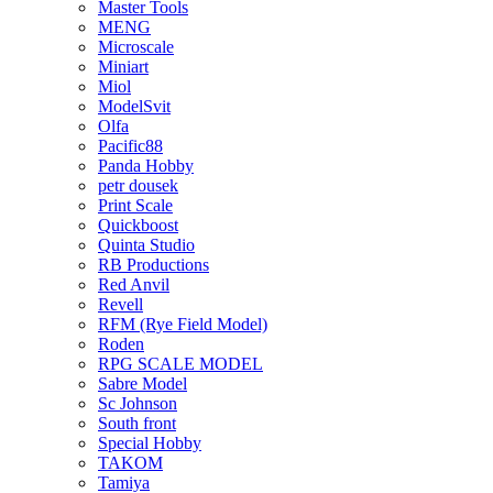
Master Tools
MENG
Microscale
Miniart
Miol
ModelSvit
Olfa
Pacific88
Panda Hobby
petr dousek
Print Scale
Quickboost
Quinta Studio
RB Productions
Red Anvil
Revell
RFM (Rye Field Model)
Roden
RPG SCALE MODEL
Sabre Model
Sc Johnson
South front
Special Hobby
TAKOM
Tamiya