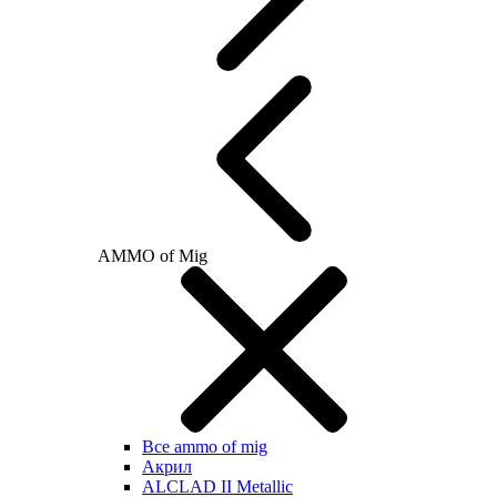
AMMO of Mig
Все ammo of mig
Акрил
ALCLAD II Metallic