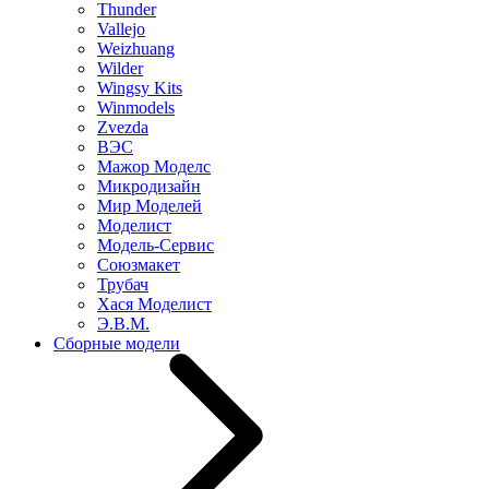
Thunder
Vallejo
Weizhuang
Wilder
Wingsy Kits
Winmodels
Zvezda
ВЭС
Мажор Моделс
Микродизайн
Мир Моделей
Моделист
Модель-Сервис
Союзмакет
Трубач
Хася Моделист
Э.В.М.
Сборные модели