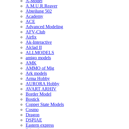
A-Model
A.M.U.R.Reaver
Abteilung 502
Academy
ACE
Advanced Modeling
AFV-Club
Airfix
Ak-Interactive
Alclad II
ALLMODELS
amigo models
AMK
AMMO of Mig
Ark models
Arma Hobby
AURORA Hobby
AVART ARHIV
Border Model
Bostick
Copper State Models
Cosmo
Dragon
DSPIAE
Eastern express