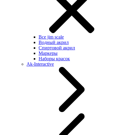
Все jim scale
Водный акрил
Спиртовой акрил
Маркеры
Наборы красок
Ak-Interactive