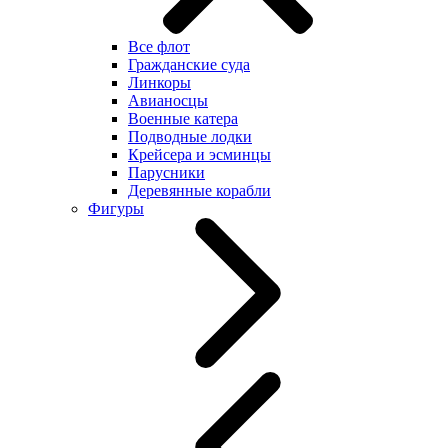
Все флот
Гражданские суда
Линкоры
Авианосцы
Военные катера
Подводные лодки
Крейсера и эсминцы
Парусники
Деревянные корабли
Фигуры