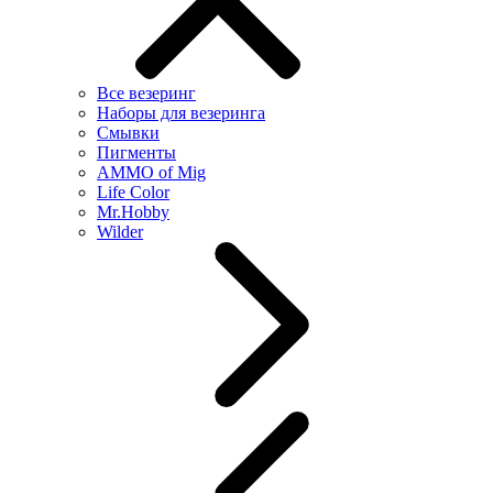
Все везеринг
Наборы для везеринга
Смывки
Пигменты
AMMO of Mig
Life Color
Mr.Hobby
Wilder