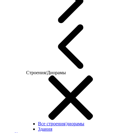
Строения/Диорамы
Все строения/диорамы
Здания