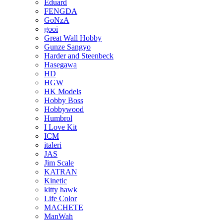
Eduard
FENGDA
GoNzA
gooi
Great Wall Hobby
Gunze Sangyo
Harder and Steenbeck
Hasegawa
HD
HGW
HK Models
Hobby Boss
Hobbywood
Humbrol
I Love Kit
ICM
italeri
JAS
Jim Scale
KATRAN
Kinetic
kitty hawk
Life Color
MACHETE
ManWah