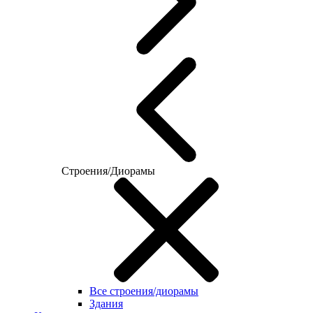
Строения/Диорамы
Все строения/диорамы
Здания