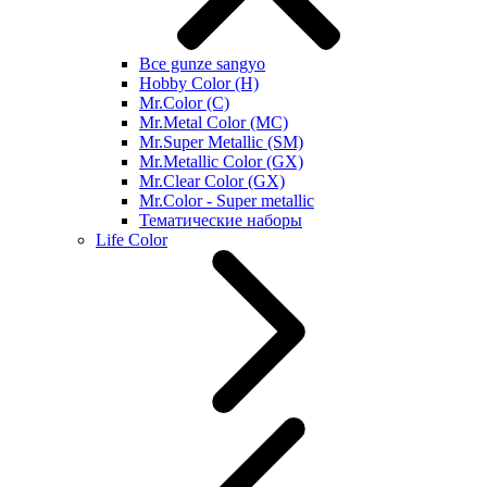
Все gunze sangyo
Hobby Color (H)
Mr.Color (C)
Mr.Metal Color (MC)
Mr.Super Metallic (SM)
Mr.Metallic Color (GX)
Mr.Clear Color (GX)
Mr.Color - Super metallic
Тематические наборы
Life Color