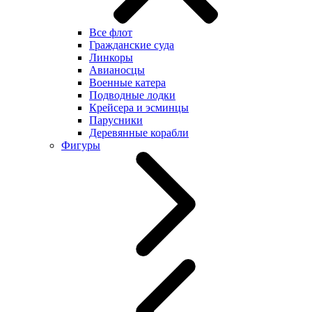
Все флот
Гражданские суда
Линкоры
Авианосцы
Военные катера
Подводные лодки
Крейсера и эсминцы
Парусники
Деревянные корабли
Фигуры