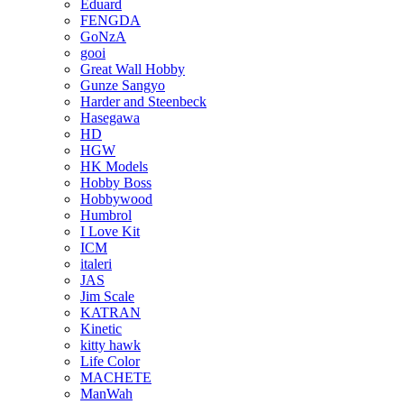
Eduard
FENGDA
GoNzA
gooi
Great Wall Hobby
Gunze Sangyo
Harder and Steenbeck
Hasegawa
HD
HGW
HK Models
Hobby Boss
Hobbywood
Humbrol
I Love Kit
ICM
italeri
JAS
Jim Scale
KATRAN
Kinetic
kitty hawk
Life Color
MACHETE
ManWah