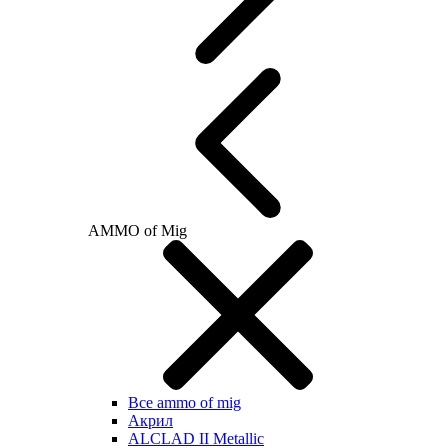
AMMO of Mig
Все ammo of mig
Акрил
ALCLAD II Metallic