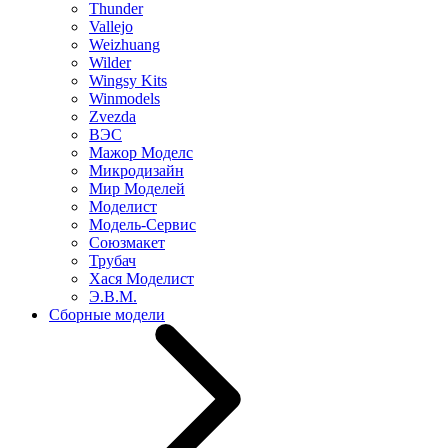
Thunder
Vallejo
Weizhuang
Wilder
Wingsy Kits
Winmodels
Zvezda
ВЭС
Мажор Моделс
Микродизайн
Мир Моделей
Моделист
Модель-Сервис
Союзмакет
Трубач
Хася Моделист
Э.В.М.
Сборные модели