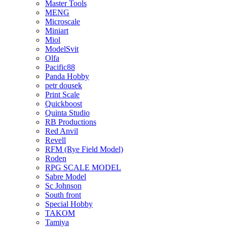
Master Tools
MENG
Microscale
Miniart
Miol
ModelSvit
Olfa
Pacific88
Panda Hobby
petr dousek
Print Scale
Quickboost
Quinta Studio
RB Productions
Red Anvil
Revell
RFM (Rye Field Model)
Roden
RPG SCALE MODEL
Sabre Model
Sc Johnson
South front
Special Hobby
TAKOM
Tamiya