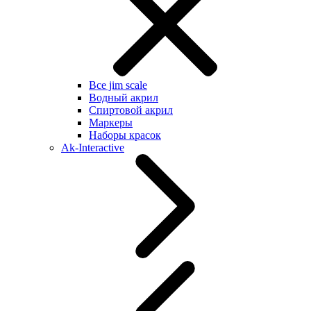
Все jim scale
Водный акрил
Спиртовой акрил
Маркеры
Наборы красок
Ak-Interactive