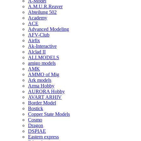
A-Model
A.M.U.R.Reaver
Abteilung 502
Academy
ACE
Advanced Modeling
AFV-Club
Airfix
Ak-Interactive
Alclad II
ALLMODELS
amigo models
AMK
AMMO of Mig
Ark models
Arma Hobby
AURORA Hobby
AVART ARHIV
Border Model
Bostick
Copper State Models
Cosmo
Dragon
DSPIAE
Eastern express