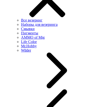
Все везеринг
Наборы для везеринга
Смывки
Пигменты
AMMO of Mig
Life Color
Mr.Hobby
Wilder