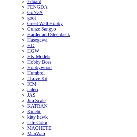
Eduard
FENGDA
GoNzA
gooi
Great Wall Hobby
Gunze Sangyo
Harder and Steenbeck
Hasegawa
HD
HGW
HK Models
Hobby Boss
Hobbywood
Humbrol
I Love Kit
ICM
italeri
JAS
Jim Scale
KATRAN
Kinetic
kitty hawk
Life Color
MACHETE
ManWah