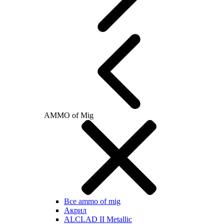
AMMO of Mig
Все ammo of mig
Акрил
ALCLAD II Metallic