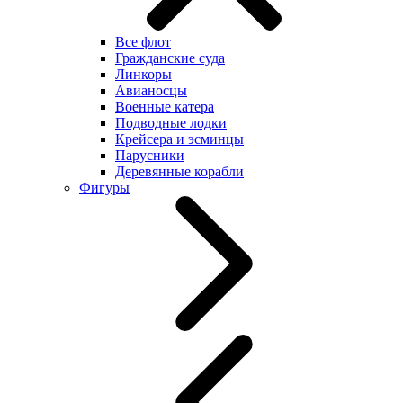
Все флот
Гражданские суда
Линкоры
Авианосцы
Военные катера
Подводные лодки
Крейсера и эсминцы
Парусники
Деревянные корабли
Фигуры