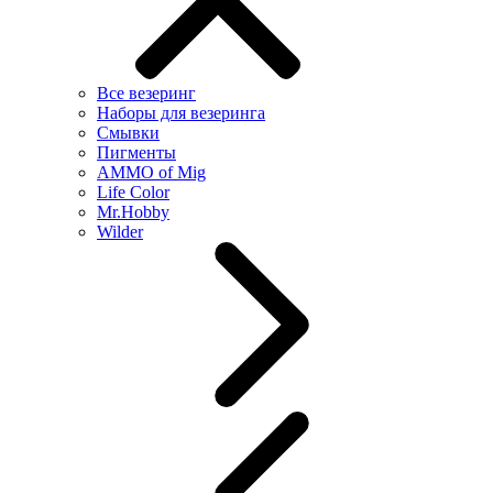
Все везеринг
Наборы для везеринга
Смывки
Пигменты
AMMO of Mig
Life Color
Mr.Hobby
Wilder