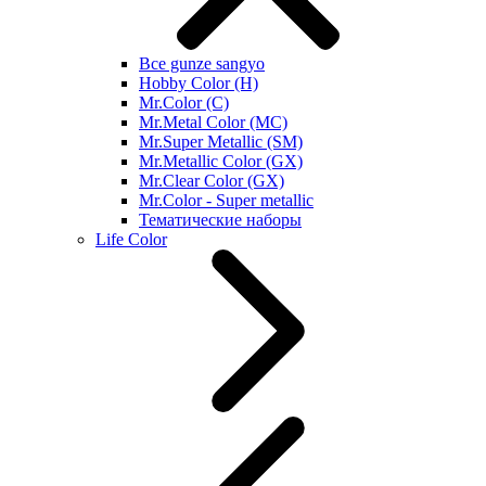
Все gunze sangyo
Hobby Color (H)
Mr.Color (C)
Mr.Metal Color (MC)
Mr.Super Metallic (SM)
Mr.Metallic Color (GX)
Mr.Clear Color (GX)
Mr.Color - Super metallic
Тематические наборы
Life Color