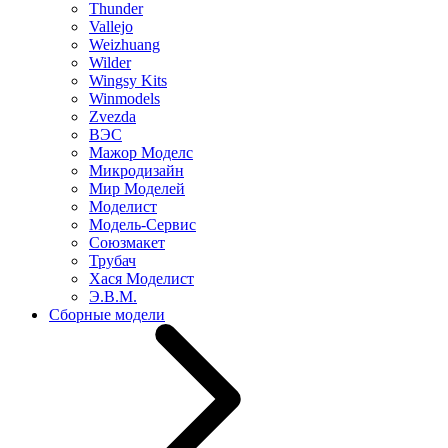
Thunder
Vallejo
Weizhuang
Wilder
Wingsy Kits
Winmodels
Zvezda
ВЭС
Мажор Моделс
Микродизайн
Мир Моделей
Моделист
Модель-Сервис
Союзмакет
Трубач
Хася Моделист
Э.В.М.
Сборные модели