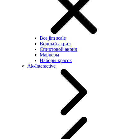
Все jim scale
Водный акрил
Спиртовой акрил
Маркеры
Наборы красок
Ak-Interactive