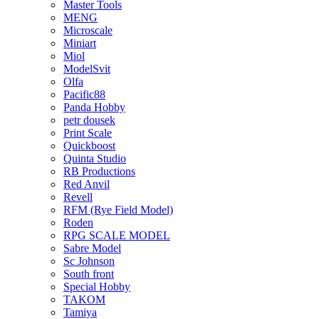
Master Tools
MENG
Microscale
Miniart
Miol
ModelSvit
Olfa
Pacific88
Panda Hobby
petr dousek
Print Scale
Quickboost
Quinta Studio
RB Productions
Red Anvil
Revell
RFM (Rye Field Model)
Roden
RPG SCALE MODEL
Sabre Model
Sc Johnson
South front
Special Hobby
TAKOM
Tamiya