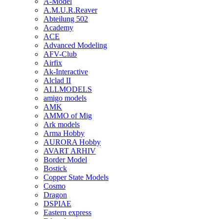
A-Model
A.M.U.R.Reaver
Abteilung 502
Academy
ACE
Advanced Modeling
AFV-Club
Airfix
Ak-Interactive
Alclad II
ALLMODELS
amigo models
AMK
AMMO of Mig
Ark models
Arma Hobby
AURORA Hobby
AVART ARHIV
Border Model
Bostick
Copper State Models
Cosmo
Dragon
DSPIAE
Eastern express