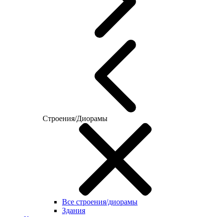
Строения/Диорамы
Все строения/диорамы
Здания