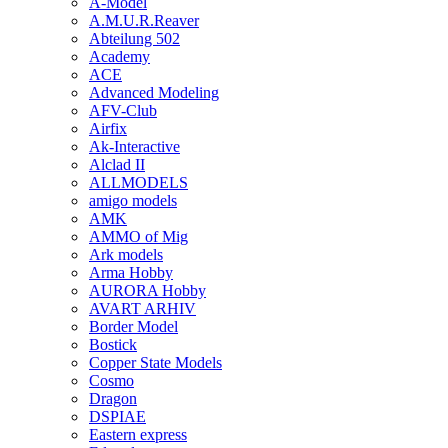
A-Model
A.M.U.R.Reaver
Abteilung 502
Academy
ACE
Advanced Modeling
AFV-Club
Airfix
Ak-Interactive
Alclad II
ALLMODELS
amigo models
AMK
AMMO of Mig
Ark models
Arma Hobby
AURORA Hobby
AVART ARHIV
Border Model
Bostick
Copper State Models
Cosmo
Dragon
DSPIAE
Eastern express