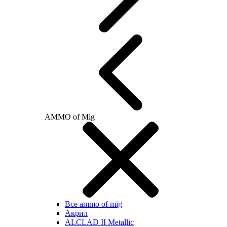
AMMO of Mig
Все ammo of mig
Акрил
ALCLAD II Metallic