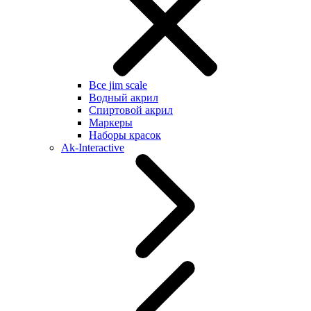
Все jim scale
Водный акрил
Спиртовой акрил
Маркеры
Наборы красок
Ak-Interactive