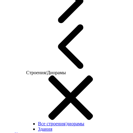
Строения/Диорамы
Все строения/диорамы
Здания