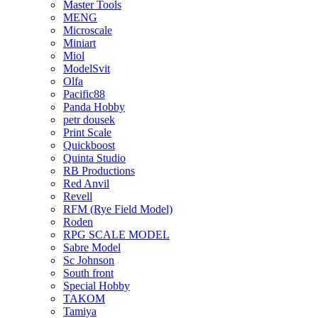
Master Tools
MENG
Microscale
Miniart
Miol
ModelSvit
Olfa
Pacific88
Panda Hobby
petr dousek
Print Scale
Quickboost
Quinta Studio
RB Productions
Red Anvil
Revell
RFM (Rye Field Model)
Roden
RPG SCALE MODEL
Sabre Model
Sc Johnson
South front
Special Hobby
TAKOM
Tamiya