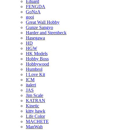
Eduard
FENGDA
GoNzA
gooi
Great Wall Hobby
Gunze Sangyo
Harder and Steenbeck
Hasegawa
HD
HGW
HK Models
Hobby Boss
Hobbywood
Humbrol
I Love Kit
ICM
italeri
JAS
Jim Scale
KATRAN
Kinetic
kitty hawk
Life Color
MACHETE
ManWah