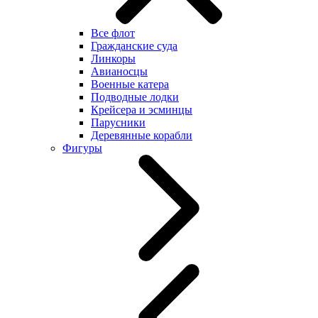
Все флот
Гражданские суда
Линкоры
Авианосцы
Военные катера
Подводные лодки
Крейсера и эсминцы
Парусники
Деревянные корабли
Фигуры