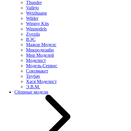
Thunder
Vallejo
Weizhuang
Wilder
Wingsy Kits
Winmodels
Zvezda
ВЭС
Мажор Моделс
Микродизайн
Мир Моделей
Моделист
Модель-Сервис
Союзмакет
Трубач
Хася Моделист
Э.В.М.
Сборные модели