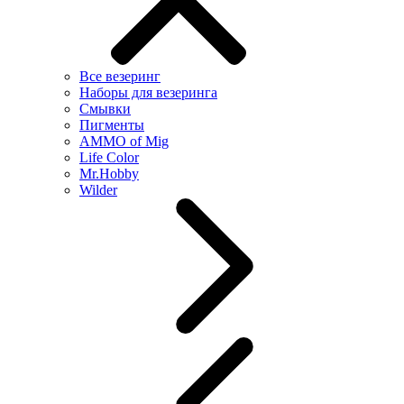
Все везеринг
Наборы для везеринга
Смывки
Пигменты
AMMO of Mig
Life Color
Mr.Hobby
Wilder