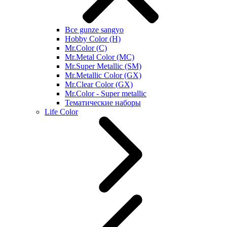
Все gunze sangyo
Hobby Color (H)
Mr.Color (C)
Mr.Metal Color (MC)
Mr.Super Metallic (SM)
Mr.Metallic Color (GX)
Mr.Clear Color (GX)
Mr.Color - Super metallic
Тематические наборы
Life Color