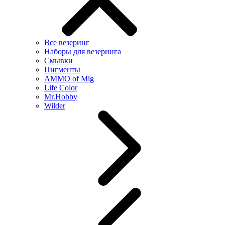
Все везеринг
Наборы для везеринга
Смывки
Пигменты
AMMO of Mig
Life Color
Mr.Hobby
Wilder