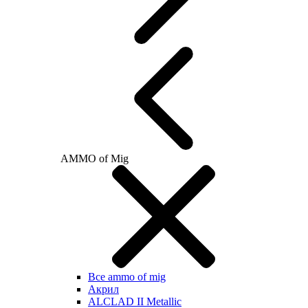
AMMO of Mig
Все ammo of mig
Акрил
ALCLAD II Metallic