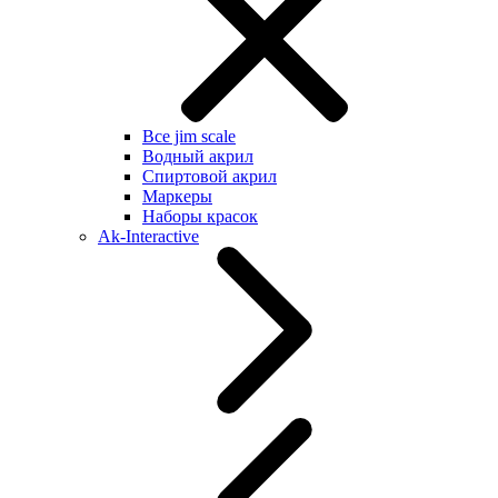
Все jim scale
Водный акрил
Спиртовой акрил
Маркеры
Наборы красок
Ak-Interactive