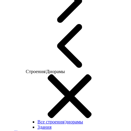
Строения/Диорамы
Все строения/диорамы
Здания