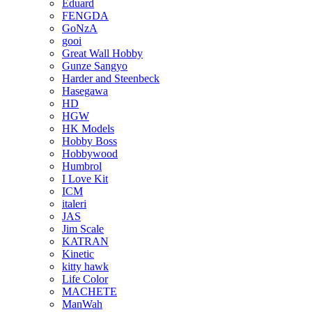
Eduard
FENGDA
GoNzA
gooi
Great Wall Hobby
Gunze Sangyo
Harder and Steenbeck
Hasegawa
HD
HGW
HK Models
Hobby Boss
Hobbywood
Humbrol
I Love Kit
ICM
italeri
JAS
Jim Scale
KATRAN
Kinetic
kitty hawk
Life Color
MACHETE
ManWah