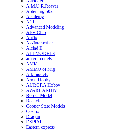
A-Model
A.M.U.R.Reaver
Abteilung 502
Academy
ACE
Advanced Modeling
AFV-Club
Airfix
Ak-Interactive
Alclad II
ALLMODELS
amigo models
AMK
AMMO of Mig
Ark models
Arma Hobby
AURORA Hobby
AVART ARHIV
Border Model
Bostick
Copper State Models
Cosmo
Dragon
DSPIAE
Eastern express