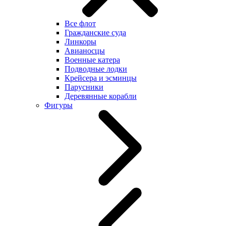
Все флот
Гражданские суда
Линкоры
Авианосцы
Военные катера
Подводные лодки
Крейсера и эсминцы
Парусники
Деревянные корабли
Фигуры