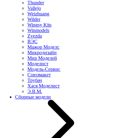
Thunder
Vallejo
Weizhuang
Wilder
Wingsy Kits
Winmodels
Zvezda
ВЭС
Мажор Моделс
Микродизайн
Мир Моделей
Моделист
Модель-Сервис
Союзмакет
Трубач
Хася Моделист
Э.В.М.
Сборные модели