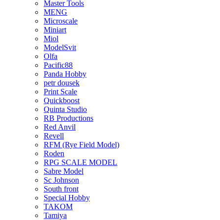
Master Tools
MENG
Microscale
Miniart
Miol
ModelSvit
Olfa
Pacific88
Panda Hobby
petr dousek
Print Scale
Quickboost
Quinta Studio
RB Productions
Red Anvil
Revell
RFM (Rye Field Model)
Roden
RPG SCALE MODEL
Sabre Model
Sc Johnson
South front
Special Hobby
TAKOM
Tamiya