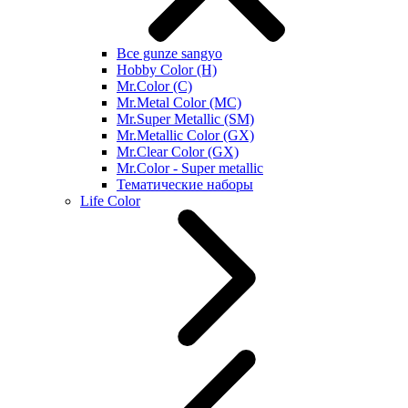
Все gunze sangyo
Hobby Color (H)
Mr.Color (C)
Mr.Metal Color (MC)
Mr.Super Metallic (SM)
Mr.Metallic Color (GX)
Mr.Clear Color (GX)
Mr.Color - Super metallic
Тематические наборы
Life Color