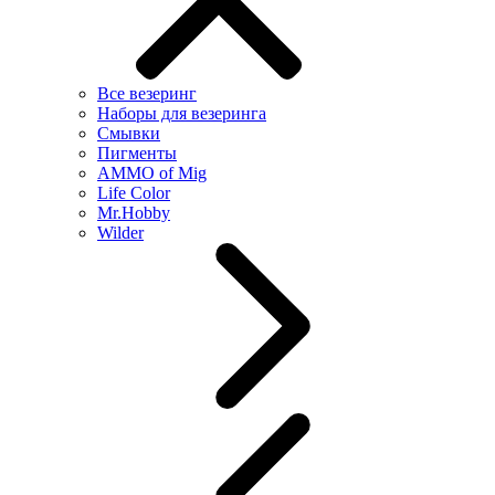
Все везеринг
Наборы для везеринга
Смывки
Пигменты
AMMO of Mig
Life Color
Mr.Hobby
Wilder