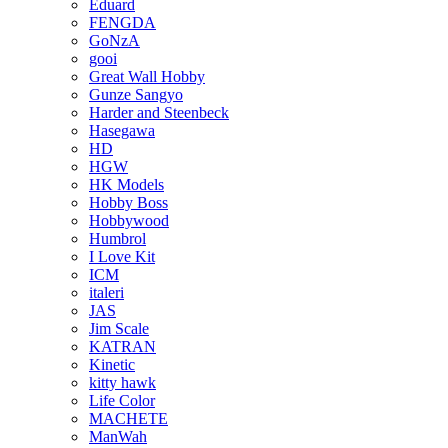
Eduard
FENGDA
GoNzA
gooi
Great Wall Hobby
Gunze Sangyo
Harder and Steenbeck
Hasegawa
HD
HGW
HK Models
Hobby Boss
Hobbywood
Humbrol
I Love Kit
ICM
italeri
JAS
Jim Scale
KATRAN
Kinetic
kitty hawk
Life Color
MACHETE
ManWah