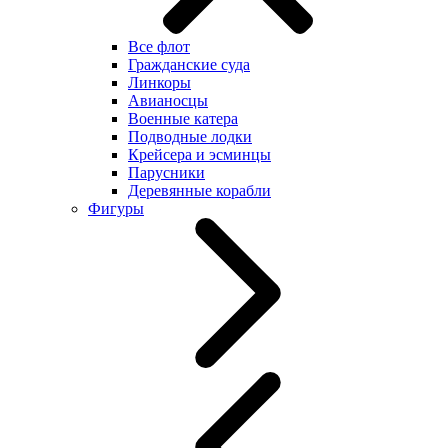
Все флот
Гражданские суда
Линкоры
Авианосцы
Военные катера
Подводные лодки
Крейсера и эсминцы
Парусники
Деревянные корабли
Фигуры