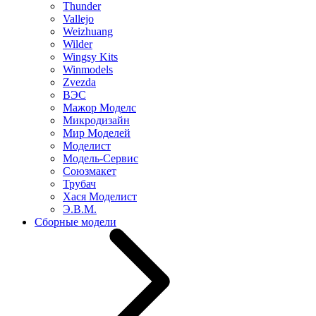
Thunder
Vallejo
Weizhuang
Wilder
Wingsy Kits
Winmodels
Zvezda
ВЭС
Мажор Моделс
Микродизайн
Мир Моделей
Моделист
Модель-Сервис
Союзмакет
Трубач
Хася Моделист
Э.В.М.
Сборные модели