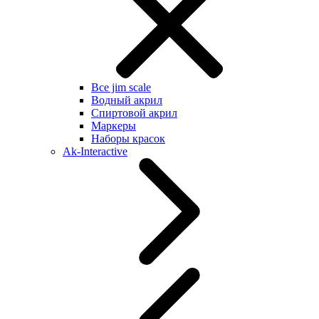
Все jim scale
Водный акрил
Спиртовой акрил
Маркеры
Наборы красок
Ak-Interactive