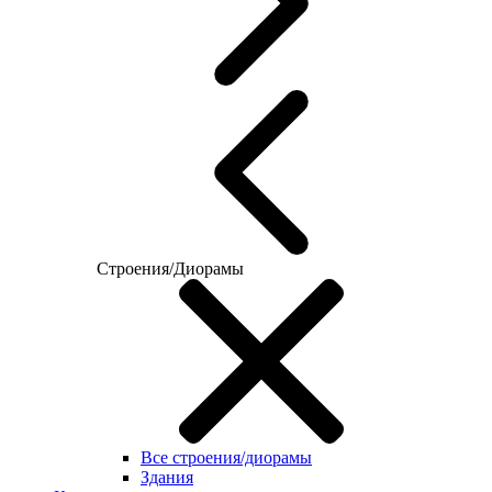
Строения/Диорамы
Все строения/диорамы
Здания