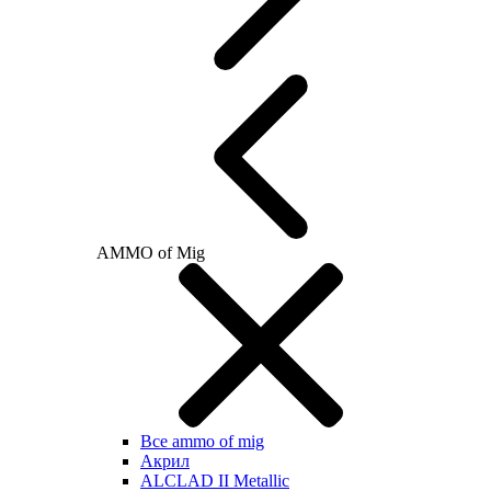
AMMO of Mig
Все ammo of mig
Акрил
ALCLAD II Metallic