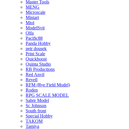
Master Tools
MENG
Microscale
Miniart
Miol
ModelSvit
Olfa
Pacific88
Panda Hobby
petr dousek
Print Scale
Quickboost
Quinta Studio
RB Productions
Red Anvil
Revell
RFM (Rye Field Model)
Roden
RPG SCALE MODEL
Sabre Model
Sc Johnson
South front
Special Hobby
TAKOM
Tamiya