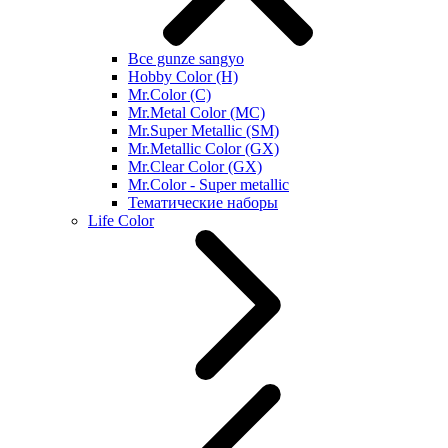
Все gunze sangyo
Hobby Color (H)
Mr.Color (C)
Mr.Metal Color (MC)
Mr.Super Metallic (SM)
Mr.Metallic Color (GX)
Mr.Clear Color (GX)
Mr.Color - Super metallic
Тематические наборы
Life Color