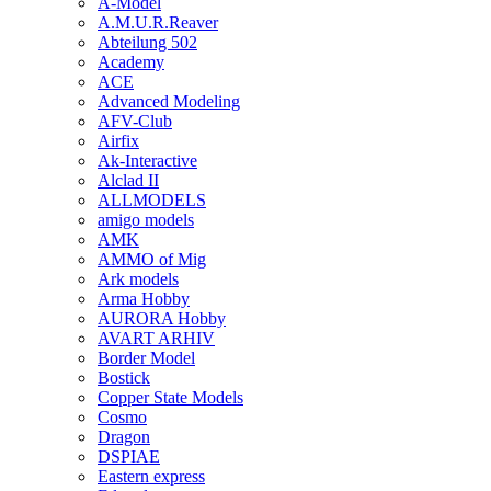
A-Model
A.M.U.R.Reaver
Abteilung 502
Academy
ACE
Advanced Modeling
AFV-Club
Airfix
Ak-Interactive
Alclad II
ALLMODELS
amigo models
AMK
AMMO of Mig
Ark models
Arma Hobby
AURORA Hobby
AVART ARHIV
Border Model
Bostick
Copper State Models
Cosmo
Dragon
DSPIAE
Eastern express