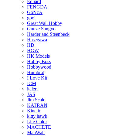
Eduard
FENGDA
GoNzA
gooi
Great Wall Hobby
Gunze Sangyo
Harder and Steenbeck
Hasegawa
HD
HGW
HK Models
Hobby Boss
Hobbywood
Humbrol
I Love Kit
ICM
italeri
JAS
Jim Scale
KATRAN
Kinetic
kitty hawk
Life Color
MACHETE
ManWah