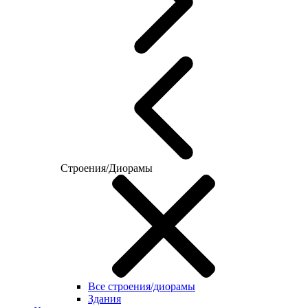
Строения/Диорамы
Все строения/диорамы
Здания