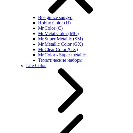
Все gunze sangyo
Hobby Color (H)
Mr.Color (C)
Mr.Metal Color (MC)
Mr.Super Metallic (SM)
Mr.Metallic Color (GX)
Mr.Clear Color (GX)
Mr.Color - Super metallic
Тематические наборы
Life Color