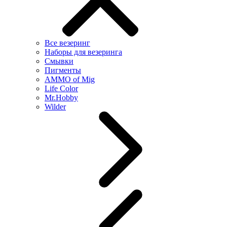
Все везеринг
Наборы для везеринга
Смывки
Пигменты
AMMO of Mig
Life Color
Mr.Hobby
Wilder