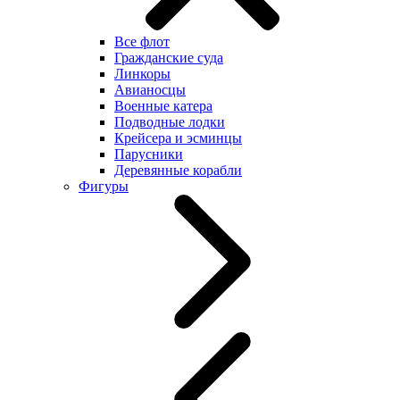
Все флот
Гражданские суда
Линкоры
Авианосцы
Военные катера
Подводные лодки
Крейсера и эсминцы
Парусники
Деревянные корабли
Фигуры