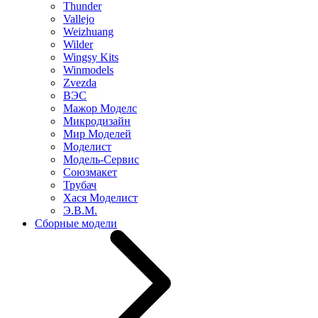
Thunder
Vallejo
Weizhuang
Wilder
Wingsy Kits
Winmodels
Zvezda
ВЭС
Мажор Моделс
Микродизайн
Мир Моделей
Моделист
Модель-Сервис
Союзмакет
Трубач
Хася Моделист
Э.В.М.
Сборные модели