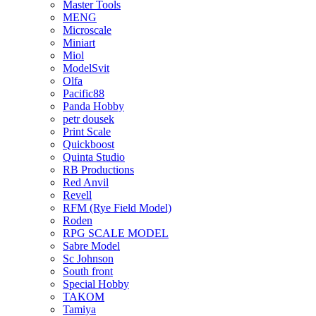
Master Tools
MENG
Microscale
Miniart
Miol
ModelSvit
Olfa
Pacific88
Panda Hobby
petr dousek
Print Scale
Quickboost
Quinta Studio
RB Productions
Red Anvil
Revell
RFM (Rye Field Model)
Roden
RPG SCALE MODEL
Sabre Model
Sc Johnson
South front
Special Hobby
TAKOM
Tamiya