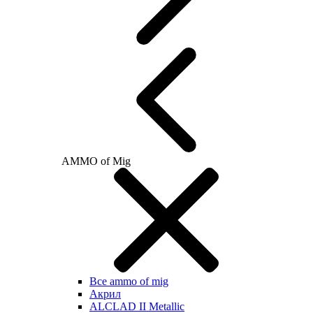
AMMO of Mig
Все ammo of mig
Акрил
ALCLAD II Metallic