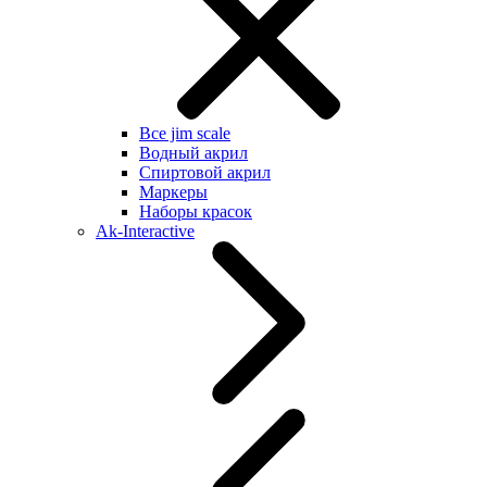
Все jim scale
Водный акрил
Спиртовой акрил
Маркеры
Наборы красок
Ak-Interactive