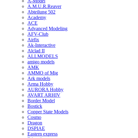
A-Model
A.M.U.R.Reaver
Abteilung 502
Academy
ACE
Advanced Modeling
AFV-Club
Airfix
Ak-Interactive
Alclad II
ALLMODELS
amigo models
AMK
AMMO of Mig
Ark models
Arma Hobby
AURORA Hobby
AVART ARHIV
Border Model
Bostick
Copper State Models
Cosmo
Dragon
DSPIAE
Eastern express