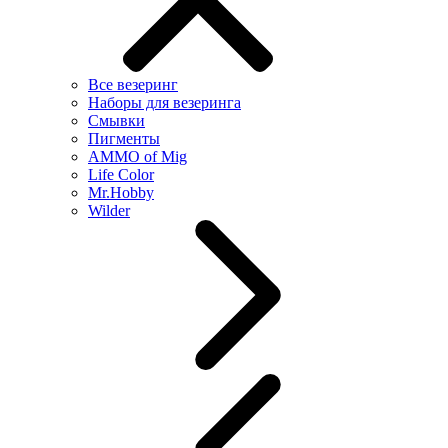
Все везеринг
Наборы для везеринга
Смывки
Пигменты
AMMO of Mig
Life Color
Mr.Hobby
Wilder