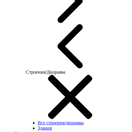
Строения/Диорамы
Все строения/диорамы
Здания