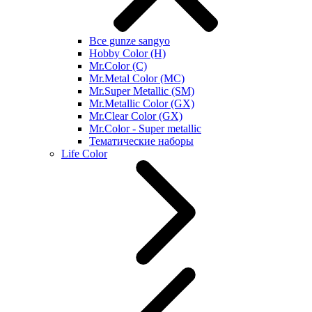
Все gunze sangyo
Hobby Color (H)
Mr.Color (C)
Mr.Metal Color (MC)
Mr.Super Metallic (SM)
Mr.Metallic Color (GX)
Mr.Clear Color (GX)
Mr.Color - Super metallic
Тематические наборы
Life Color