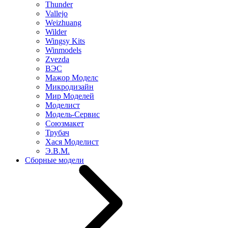
Thunder
Vallejo
Weizhuang
Wilder
Wingsy Kits
Winmodels
Zvezda
ВЭС
Мажор Моделс
Микродизайн
Мир Моделей
Моделист
Модель-Сервис
Союзмакет
Трубач
Хася Моделист
Э.В.М.
Сборные модели