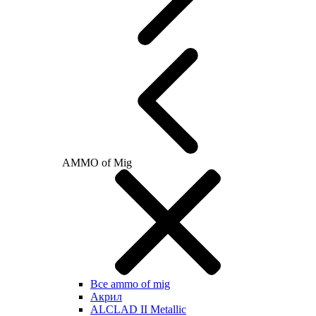
AMMO of Mig
Все ammo of mig
Акрил
ALCLAD II Metallic