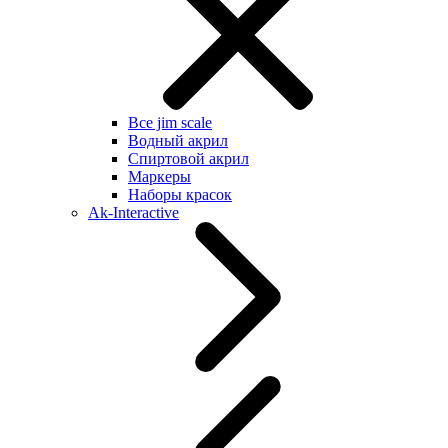
Все jim scale
Водный акрил
Спиртовой акрил
Маркеры
Наборы красок
Ak-Interactive