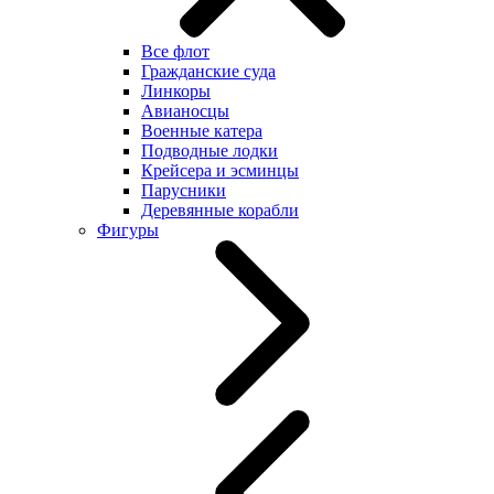
Все флот
Гражданские суда
Линкоры
Авианосцы
Военные катера
Подводные лодки
Крейсера и эсминцы
Парусники
Деревянные корабли
Фигуры