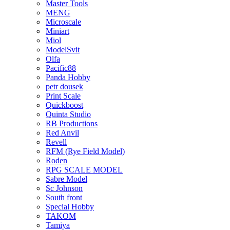
Master Tools
MENG
Microscale
Miniart
Miol
ModelSvit
Olfa
Pacific88
Panda Hobby
petr dousek
Print Scale
Quickboost
Quinta Studio
RB Productions
Red Anvil
Revell
RFM (Rye Field Model)
Roden
RPG SCALE MODEL
Sabre Model
Sc Johnson
South front
Special Hobby
TAKOM
Tamiya