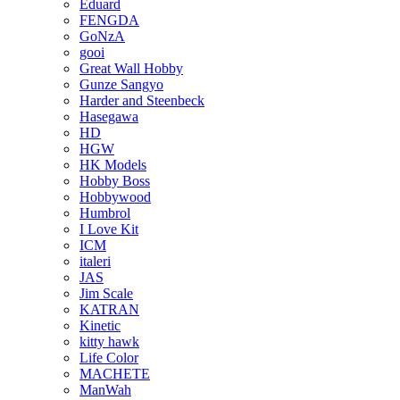
Eduard
FENGDA
GoNzA
gooi
Great Wall Hobby
Gunze Sangyo
Harder and Steenbeck
Hasegawa
HD
HGW
HK Models
Hobby Boss
Hobbywood
Humbrol
I Love Kit
ICM
italeri
JAS
Jim Scale
KATRAN
Kinetic
kitty hawk
Life Color
MACHETE
ManWah