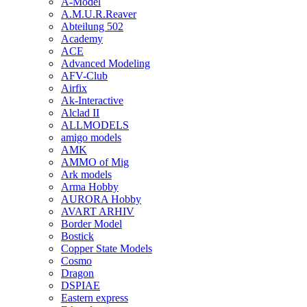
A-Model
A.M.U.R.Reaver
Abteilung 502
Academy
ACE
Advanced Modeling
AFV-Club
Airfix
Ak-Interactive
Alclad II
ALLMODELS
amigo models
AMK
AMMO of Mig
Ark models
Arma Hobby
AURORA Hobby
AVART ARHIV
Border Model
Bostick
Copper State Models
Cosmo
Dragon
DSPIAE
Eastern express